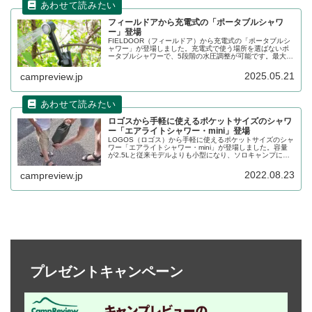
フィールドアから充電式の「ポータブルシャワ
ー」登場
FIELDOOR（フィールドア）から充電式の「ポータブルシ
ャワー」が登場しました。充電式で使う場所を選ばないポ
ータブルシャワーで、5段階の水圧調整が可能です。最大水
圧は6L/分で約80分、最小水圧は2.8L/分で約180分連続使
用できます。詳細をレビューします。
2025.05.21
campreview.jp
ロゴスから手軽に使えるポケットサイズのシャワ
ー「エアライトシャワー・mini」登場
LOGOS（ロゴス）から手軽に使えるポケットサイズのシャ
ワー「エアライトシャワー・mini」が登場しました。容量
が2.5Lと従来モデルよりも小型になり、ソロキャンプにも
最適なサイズとなりました。詳細をレビューします。
2022.08.23
campreview.jp
プレゼントキャンペーン