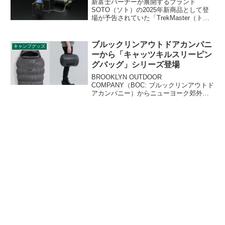
新富士バーナーが展開するブランド
SOTO（ソト）の2025年新商品として登
場が予告されていた「TrekMaster（トレ
ックマスター） ST-331」が登場しまし
た。ムダを削ぎ落とした軽量、コンパク
トな山岳向け分離型ストーブで、ドロッ
ブルックリンアウトドアカンパニ
キャンプグッズ
プダウンによる火力低下が起きにくく、
ーから「キャッツキルスリーピン
安定した火力で使うことができます。詳
グバッグ」シリーズ登場
細をレビューします。
BROOKLYN OUTDOOR
COMPANY（BOC: ブルックリンアウトド
アカンパニー）からニューヨーク郊外で
開発された「キャッツキルスリーピング
バッグ」シリーズが登場しました。
800FPのグースダウンを封入した本格仕
様の寝袋です。詳細をレビューします。