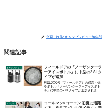
企画・制作: キャンプレビュー編集部
関連記事
フィールドアの「ノーザンクーラ
キャンプグッズ
ーアイスボトル」に中型の2.8Lタ
イプが追加
FIELDOOR（フィールドア）の保温・保
冷ボトル「ノーザンクーラーアイスボト
ル」に中型の2.8Lタイプが追加されまし
た。真空二重構造により保温・保冷力が
高く、アウトドアでも冷たい飲み物や温
かい飲み物を長時間楽しむことができま
コールマン×コーエン 初夏に活躍
アパレル
す。詳細をレビューします。
する「別注アパレルアイテム」登