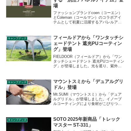
場
ファッションブランドcoen（コーエン）
とColeman（コールマン）のコラボアイ
テムとして初夏に活躍するアパレルアイ
テム各種が登場しました。特にTシャツに
フォーカスした内容になっており、夏に
向けて選べる楽しさがあるラインナップ
フィールドアから「ワンタッチシ
キャンプグッズ
です。詳細をレビューします。
ェードテント 遮光PUコーティン
グ」登場
FIELDOOR（フィールドア）から「ワン
タッチシェードテント 遮光PUコーティン
グ」が登場しました。光を遮り、紫外線
をカットして太陽光からの熱を吸収する
遮光PUコーティングを施したワンタッチ
シェードテントで、広げて天井を引っ張
マウントスミから「デュアルグリ
キャンプグッズ
り上げ、脚を伸ばすだけで設営できま
ドル」登場
す。詳細をレビューします。
Mt.SUMI（マウントスミ）から「デュア
ルグリドル」が登場しました。イノーブ
ルコーティングにより食材がこびりつき
にくく、油をひかなくても焦げ付きにく
い設計のグリドルで、専用グリップによ
り片手でも扱いやすく、フライパンの移
SOTO 2025年新商品「トレック
キャンプグッズ
動や調理操作もスムーズに行えます。詳
マスター ST-331」
細をレビューします。