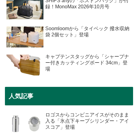
SHIPS anyの「ボストンバッグ」が付
録！MonoMax 2026年10月号
Soomloomから「タイベック 撥水収納
袋 2個セット」登場
キャプテンスタッグから「シャープナ
ー付きカッティングボード 34cm」登
場
人気記事
ロゴスからコンビニアイスがそのまま
入る「氷点下キープシリンダー・アイ
スコア」登場