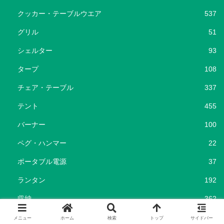
クッカー・テーブルウエア
537
グリル
51
シェルター
93
タープ
108
チェア・テーブル
337
テント
455
バーナー
100
ペグ・ハンマー
22
ポータブル電源
37
ランタン
192
収納
362
寝袋・コット
215
メニュー
ホーム
検索
トップ
サイドバー