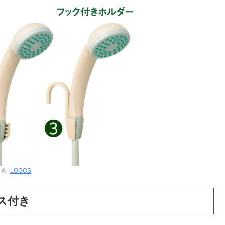
典:
LOGOS
ス付き