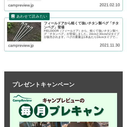
えて収納に困っている方も多いはず。ハードペグケースの
2021.02.10
campreview.jp
詳細をレビューします。
フィールドアから軽くて強いチタン製ペグ「チタ
ンペグ」登場
FIELDOOR（フィールドア）から、軽くて強いチタン製ペ
グ「チタンペグ」が登場しました。24cmと30cmの2タイプ
が販売されます。ペグの重量は1本あたり24cmタイプで
55g、30cmタイプで68gです。詳細をレビューします。
2021.11.30
campreview.jp
プレゼントキャンペーン