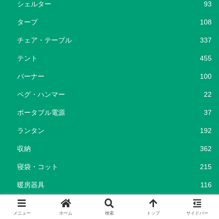
シェルター
93
タープ
108
チェア・テーブル
337
テント
455
バーナー
100
ペグ・ハンマー
22
ポータブル電源
37
ランタン
192
収納
362
寝袋・コット
215
暖房器具
116
焚き火台・ナイフ・斧
201
メニュー
ホーム
検索
トップ
サイドバー