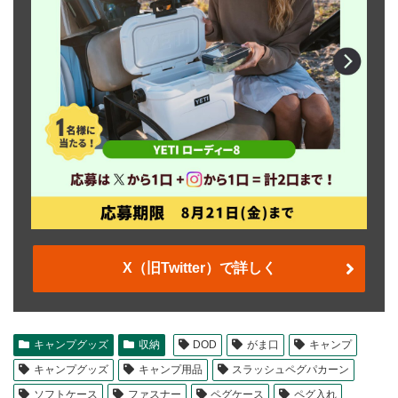
X（旧Twitter）で詳しく
キャンプグッズ
収納
DOD
がま口
キャンプ
キャンプグッズ
キャンプ用品
スラッシュペグパカーン
ソフトケース
ファスナー
ペグケース
ペグ入れ