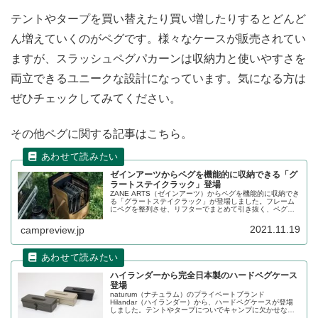
テントやタープを買い替えたり買い増したりするとどんど
ん増えていくのがペグです。様々なケースが販売されてい
ますが、スラッシュペグパカーンは収納力と使いやすさを
両立できるユニークな設計になっています。気になる方は
ぜひチェックしてみてください。
その他ペグに関する記事はこちら。
ゼインアーツからペグを機能的に収納できる「グ
ラートステイクラック」登場
ZANE ARTS（ゼインアーツ）からペグを機能的に収納でき
る「グラートステイクラック」が登場しました。フレーム
にペグを整列させ、リフターでまとめて引き抜く、ペグ打
ち作業が効率よく行えるラックです。詳細をレビューしま
す。
2021.11.19
campreview.jp
ハイランダーから完全日本製のハードペグケース
登場
naturum（ナチュラム）のプライベートブランド
Hilandar（ハイランダー）から、ハードペグケースが登場
しました。テントやタープについでキャンプに欠かせない
必需品のペグ。用途によって買い足していくとどんどん増