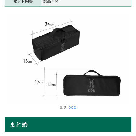
セット内容
製品本体
出典:
DOD
まとめ