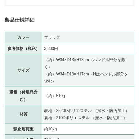
製品仕様詳細
カラー
ブラック
参考価格（税込）
3,300円
（約）W34×D13×H13cm（ハンドル部分を除
く）
サイズ
（約）W34×D13×H17cm（Hはハンドル部分を
含む）
重量（付属品含
（約）510g
む）
表地：2520Dポリエステル （撥水・防汚加工）
材質
裏地：210Dポリエステル （撥水・防汚加工）
静止耐荷重
約10kg