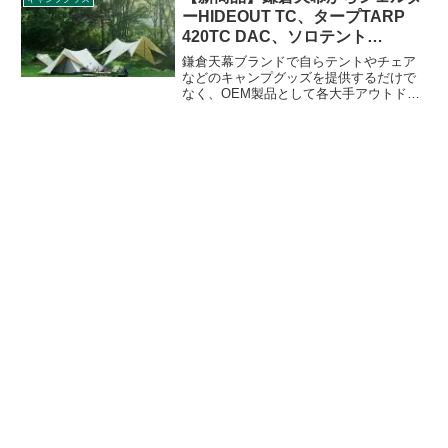
し、吊り下げることができます。詳細を
ーHIDEOUT TC、タープTARP
レビューします。
420TC DAC、ソロテント
SOLOIST登場
鎌倉天幕ブランドで自らテントやチェア
などのキャンプグッズを提供するだけで
なく、OEM製品として各大手アウトドア
ブランドへ製品提供をしている株式会社
ニューテックジャパン。10月上旬に新た
に鎌倉天幕ブランドから3種の新商品を発
売します。その詳細をレビューします。