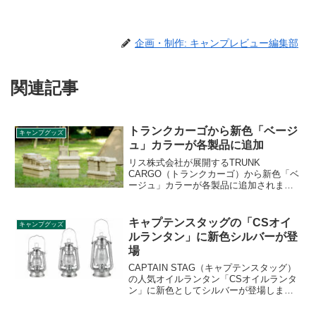
企画・制作: キャンプレビュー編集部
関連記事
トランクカーゴから新色「ベージ
キャンプグッズ
ュ」カラーが各製品に追加
リス株式会社が展開するTRUNK
CARGO（トランクカーゴ）から新色「ベ
ージュ」カラーが各製品に追加されまし
た。現行カラーのグリーン・ブラック・
グレーに加えて新しく定番カラーとして
追加されたカラーで、馴染みやすい色合
キャプテンスタッグの「CSオイ
キャンプグッズ
いはアウトドアだけでなく室内収納にも
ルランタン」に新色シルバーが登
最適です。詳細をレビューします。
場
CAPTAIN STAG（キャプテンスタッグ）
の人気オイルランタン「CSオイルランタ
ン」に新色としてシルバーが登場しまし
た。ブロンズカラー同様、中サイズには
オプションとして専用シェードが販売さ