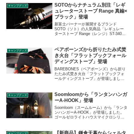
れます。詳細をレビューします。
SOTOからナチュラム別注「レギ
キャンプグッズ
ュレーターストーブ Range 真鍮×
ブラック」登場
新富士バーナーが展開するブランド
SOTO（ソト）の人気商品「レギュレー
ターストーブ Range（レンジ）ST-340」
がnaturum（ナチュラム）別注モデルの真
鍮×ブラックカラーで登場します。重厚、
洗練された厳粛さをイメージされる「ブ
ベアボーンズから折りたたみ式焚
キャンプグッズ
ラック」に、輝きと高価な印象を与える
き火台「フラットブックフォール
真鍮「ゴールド」、二色の相乗効果でプ
ディングストーブ」登場
レミアム感が更に増します。詳細をレビ
ューします。
BAREBONES（ベアボーンズ）から折り
たたみ式焚き火台「フラットブックフォ
ールディングストーブ」が登場しまし
た。素早く簡単に組み立てることがで
き、平らにしてコンパクトな状態で収納
が可能なストーブです。詳細をレビュー
Soomloomから「ランタンハンガ
キャンプグッズ
します。
ーA-HOOK」登場
Soomloom（スームルーム）から「ランタ
ンハンガーA-HOOK」が登場しました。
ゴールゼロライトハウスマイクロシリー
ズ等に対応するランタンフックで、ロッ
クスイッチにより簡単に着脱が可能で
す。カラビナ付きで様々な場所にセット
【新商品】鎌倉天幕からシェルタ
キャンプグッズ