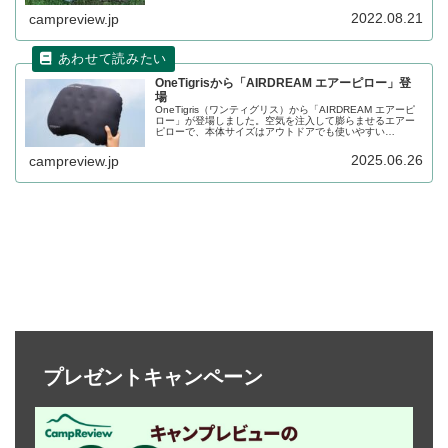
た。枕の詰め物をカスタムできるじぶんまくらの機能を踏
襲しつつ、アウトドアでも使いやすくなっています。詳細
2022.08.21
campreview.jp
をレビューします。
OneTigrisから「AIRDREAM エアーピロー」登
場
OneTigris（ワンティグリス）から「AIRDREAM エアーピ
ロー」が登場しました。空気を注入して膨らませるエアー
ピローで、本体サイズはアウトドアでも使いやすい
41×30×12cmとなっています。収納サイズはわずか
13×8×8cm、重量は約110gで、コンパクトで軽量な枕で
2025.06.26
campreview.jp
す。詳細をレビューします。
プレゼントキャンペーン