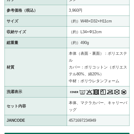
参考価格（税込）
3,960円
サイズ
（約）W48×D32×H11cm
収納サイズ
（約）L34×Φ12cm
総重量
（約）490g
本体（表面・裏面）：ポリエステ
ル
材質
カバー：ポリコットン（ポリエス
テル80%、綿20%）
中材：ポリウレタンフォーム
洗濯表示
本体、マクラカバー、キャリーバ
セット内容
ッグ
JANCODE
4571697234949