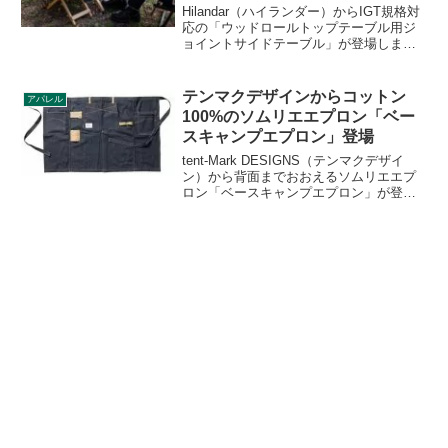
Hilandar（ハイランダー）からIGT規格対
応の「ウッドロールトップテーブル用ジ
ョイントサイドテーブル」が登場しまし
た。snow speak（スノーピーク）のIGT
規格1ユニット分に相当するサイドテーブ
ルで、フラットバーナーなどを載せて使
テンマクデザインからコットン
アパレル
える拡張テーブルです。詳細をレビュー
100%のソムリエエプロン「ベー
します。
スキャンプエプロン」登場
tent-Mark DESIGNS（テンマクデザイ
ン）から背面までおおえるソムリエエプ
ロン「ベースキャンプエプロン」が登場
しました。コットン100%素材でデニムの
ような色落ちが楽しめるエプロンとなっ
ています。詳細をレビューします。