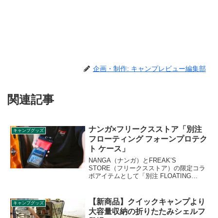
企画・制作: キャンプレビュー編集部
関連記事
ナンガ×フリークスストア「別注
キャンプグッズ
フローティング フォーンプロテク
ト ケース」
NANGA（ナンガ）とFREAK’S
STORE（フリークスストア）の限定コラ
ボアイテムとして「別注 FLOATING
PHONE PROTECT CASE（フローティン
グ フォーンプロテクト ケース）」が登場
しました。防水性と防塵性が高く、海や
【新商品】クイックキャンプより
キャンプグッズ
川、プールなどで安心してスマートフォ
大容量収納の折りたたみシェルフ
ンを携帯できます。詳細をレビューしま