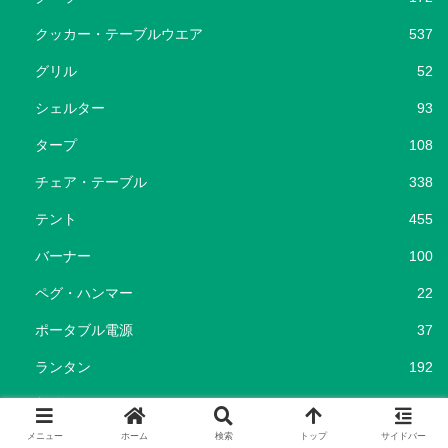
クッカー・テーブルウエア
537
グリル
52
シェルター
93
タープ
108
チェア・テーブル
338
テント
455
バーナー
100
ペグ・ハンマー
22
ポータブル電源
37
ランタン
192
収納
362
メニュー
ホーム
検索
トップ
サイドバー
寝袋・コット
215