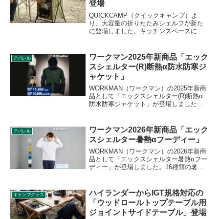
登場
す。
QUICKCAMP（クイックキャンプ）よ
り、大容量の折りたたみシェルフが新た
に登場しました。キッチンスペースにこ
のような折りたたみ収納があるととても
便利です。それでいて折りたたむとコン
パクトに収納できる利便性も兼ね備えて
ワークマン2025年新商品「エック
アパレル
います。詳細をビューします。
スシェルター(R)断熱α防水防寒ジ
ャケット」
WORKMAN（ワークマン）の2025年新商
品として「エックスシェルター(R)断熱α
防水防寒ジャケット」が登場しました。
外部からの冷気の影響を受けにくい断熱
素材XShelter（エックスシェルター）断
熱αを採用した防水防寒ジャケットです。
ワークマン2026年新商品「エック
アパレル
詳細をレビューします。
スシェルター暑熱αフーディー」
WORKMAN（ワークマン）の2026年新商
品として「エックスシェルター暑熱αフー
ディー」が登場しました。16種類の暑熱
リスク軽減機能を有したワークマン独自
素材暑熱軽減 Xshelterを採用したフーデ
ィーで、乾くときの気化冷却で生地の温
ハイランダーからIGT規格対応の
キャンプグッズ
度を下げ、湿潤時の持続的な冷感を実現
「ウッドロールトップテーブル用
します。詳細をレビューします。
ジョイントサイドテーブル」登場