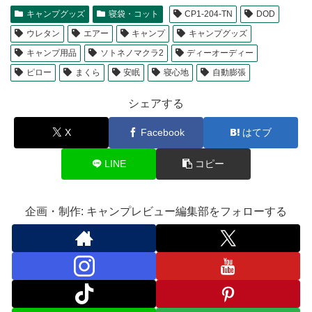
キャンプグッズ
寝袋・コット
CP1-204-TN
DOD
ウレタン
エアー
キャンプ
キャンプグッズ
キャンプ用品
ソトネノマクラ2
ディーオーディー
ピロー
まくら
安眠
寝心地
自動膨張
シェアする
X
Facebook
はてブ
LINE
コピー
企画・制作: キャンプレビュー編集部をフォローする