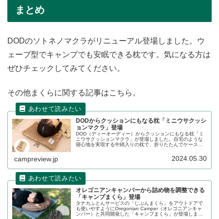
まとめ
DODのソトネノマクラがリニューアル登場しました。ウ
ェーブ型でキャンプでも安眠できる枕です。気になる方は
ぜひチェックしてみてください。
その他まくらに関する記事はこちら。
DODからクッションにもなる枕「ミニウサクッシ
ョンマクラ」登場
DOD（ディーオーディー）からクッションにもなる枕「ミ
ニウサクッションマクラ」が登場しました。自宅のような
寝心地を実現する中綿入りの枕で、折りたたんでケースに
収納すると小型のクッションとして使えるため、使い分け
が可能です。詳細をレビューします。
2024.05.30
campreview.jp
オレゴニアンキャンパーから詰め物を調整できる
「キャンプまくら」登場
タナカふとんサービスの「じぶんまくら」をアウトドアで
も使いやすようにOregonian Camper（オレゴニアンキャ
ンパー）と共同開発した「キャンプまくら」が登場しまし