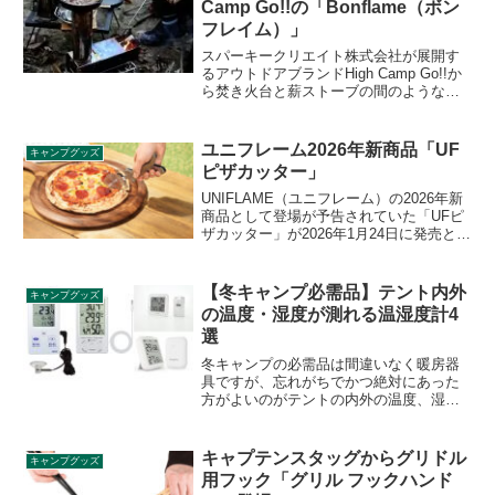
Camp Go!!の「Bonflame（ボン
フレイム）」
スパーキークリエイト株式会社が展開す
るアウトドアブランドHigh Camp Go!!か
ら焚き火台と薪ストーブの間のような新
ジャンルのファイヤーギア
「Bonflame（ボンフレイム）」が2021年
4月下旬よりクラウドファンディングで先
ユニフレーム2026年新商品「UF
キャンプグッズ
行販売されます。詳細をレビューしま
ピザカッター」
す。
UNIFLAME（ユニフレーム）の2026年新
商品として登場が予告されていた「UFピ
ザカッター」が2026年1月24日に発売とな
りました。収納時はハンドル内部の隙間
に刃が入り、しっかりガードできる安心
設計のピザカッターで、置いた際に刃部
【冬キャンプ必需品】テント内外
キャンプグッズ
が浮き、テーブルを汚しません。詳細を
の温度・湿度が測れる温湿度計4
レビューします。
選
冬キャンプの必需品は間違いなく暖房器
具ですが、忘れがちでかつ絶対にあった
方がよいのがテントの内外の温度、湿度
を計測できる温湿度計です。室外気温と
室内気温の差を知ることで防寒対策でき
ますし、湿度も重要な測定指標です。お
キャプテンスタッグからグリドル
キャンプグッズ
すすめの商品をレビューします。
用フック「グリル フックハンド