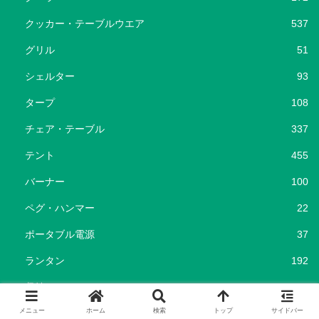
クッカー・テーブルウエア
537
グリル
51
シェルター
93
タープ
108
チェア・テーブル
337
テント
455
バーナー
100
ペグ・ハンマー
22
ポータブル電源
37
ランタン
192
収納
362
メニュー
ホーム
検索
トップ
サイドバー
寝袋・コット
215