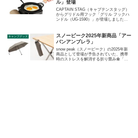
ル」登場
CAPTAIN STAG（キャプテンスタッグ）
からグリドル用フック「グリル フックハ
ンドル（UG-1590）」が登場しました。
キャプテンスタッグのラウンドグリルプ
レートをフライパンのように使うことが
でき、バーベキューアミの交換用フック
スノーピーク2025年新商品「アー
キャンプグッズ
としても使えます。詳細をレビューしま
バンアンブレラ」
す。
snow peak（スノーピーク）の2025年新
商品として登場が予告されていた、携帯
時のストレスを解消する折り畳み傘「ア
ーバンアンブレラ」が2025年6月21日に発
売となりました。折り畳む手間や置き場
所の問題を解決するために開発した、ス
マートで新しい折り畳み傘です。詳細を
レビューします。