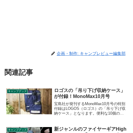
企画・制作: キャンプレビュー編集部
関連記事
ロゴスの「吊り下げ収納ケース」
キャンプグッズ
が付録！MonoMax10月号
宝島社が発刊するMonoMax10月号の特別
付録はLOGOS（ロゴス）の「吊り下げ収
納ケース」となります。便利な10個のポ
ケットがついており、自宅でも車でもキ
ャンプでも使える便利なマルチ収納ケー
スです。詳細をレビューします。
新ジャンルのファイヤーギアHigh
キャンプグッズ