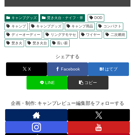
キャンプグッズ
焚き火台・ナイフ・斧
DOD
キャンプ
キャンプグッズ
キャンプ用品
コンパクト
ディーオーディー
リングヲモヤセ
ワイヤー
二次燃焼
焚き火
焚き火台
長い薪
シェアする
X
Facebook
はてブ
LINE
コピー
企画・制作: キャンプレビュー編集部をフォローする