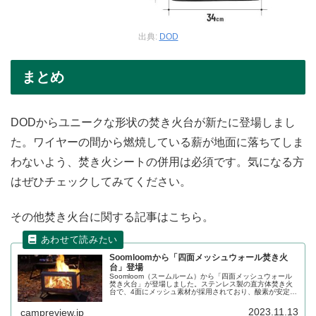
出典:
DOD
まとめ
DODからユニークな形状の焚き火台が新たに登場しまし
た。ワイヤーの間から燃焼している薪が地面に落ちてしま
わないよう、焚き火シートの併用は必須です。気になる方
はぜひチェックしてみてください。
その他焚き火台に関する記事はこちら。
Soomloomから「四面メッシュウォール焚き火
台」登場
Soomloom（スームルーム）から「四面メッシュウォール
焚き火台」が登場しました。ステンレス製の直方体焚き火
台で、4面にメッシュ素材が採用されており、酸素が安定供
給されることで燃焼効率を高める構造になっています。詳
細をレビューします。
2023.11.13
campreview.jp