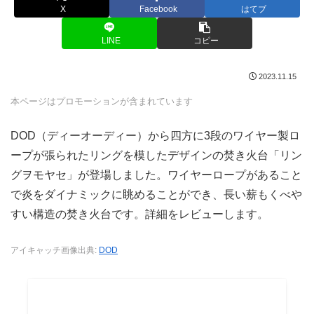
X
Facebook
はてブ
LINE
コピー
2023.11.15
本ページはプロモーションが含まれています
DOD（ディーオーディー）から四方に3段のワイヤー製ロ
ープが張られたリングを模したデザインの焚き火台「リン
グヲモヤセ」が登場しました。ワイヤーロープがあること
で炎をダイナミックに眺めることができ、長い薪もくべや
すい構造の焚き火台です。詳細をレビューします。
アイキャッチ画像出典:
DOD