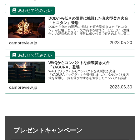
DODから低さの限界に挑戦した直火型焚き火台
「ヒコタン」登場
DODから低さの限界に挑戦した直火型焚き火台「ヒコタ
ン」が登場しました。火の高さを極端に下げたという意味
合いの製品名の通り、非常に低い位置で直火のように焚き
火を楽しめるスチール製の焚き火台です。詳細をレビュー
します。
2023.05.20
campreview.jp
WAQからコンパクトな鉄製焚き火台
「YAGURA」登場
WAQ（ワック）からコンパクトな鉄製焚き火台
「YAGURA（ヤグラ）」が登場しました。6枚のパネル方
式を採用し、持ち運びやすさを追求したコンパクト設計の
鉄製焚き火台です。幅約50cm、厚み約6cmに収納でき積載
スペースを圧迫しません。詳細をレビューします。
2023.06.30
campreview.jp
プレゼントキャンペーン