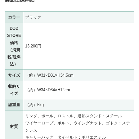
カラー
ブラック
DOD
STORE
価格
13,200円
（消費
税/送料
込）
サイズ
（約）W31×D31×H34.5cm
収納サ
（約）W34×D34×H12cm
イズ
総重量
（約）5kg
リング、ポール、ロストル、遮熱スタンド：スチール
ワイヤーロープ、ボルト、ウイングナット、ゴトク：ステ
材質
ンレス
キャリーバッグ、タイベルト：ポリエステル