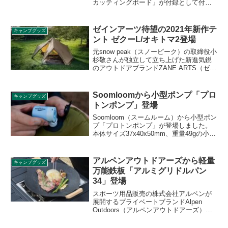
カッティングボード」が付録として付き
ます。「名探偵コナン」に登場する「喫
茶ポアロ」は毛利探偵事務所の1階にあ
り、コナンや仲間たちが良く利用するお
ゼインアーツ待望の2021年新作テ
キャンプグッズ
店です。詳細をレビューします。
ント ゼクーL/オキトマ2登場
元snow peak（スノーピーク）の取締役小
杉敬さんが独立して立ち上げた新進気鋭
のアウトドアブランドZANE ARTS（ゼイ
ンアーツ）。2021年の新作テントとして
ゼクーL、オキトマ2が登場する予定で
す。詳細をレビューします。
Soomloomから小型ポンプ「プロ
キャンプグッズ
トンポンプ」登場
Soomloom（スームルーム）から小型ポン
プ「プロトンポンプ」が登場しました。
本体サイズ37x40x50mm、重量49gの小型
コンパクトポンプで、1000mAhリチウム
イオンバッテリーを内蔵しているため、
エアーマットの空気注入などに便利なア
アルペンアウトドアーズから軽量
キャンプグッズ
イテムです。詳細をレビューします。
万能鉄板「アルミグリドルパン
34」登場
スポーツ用品販売の株式会社アルペンが
展開するプライベートブランドAlpen
Outdoors（アルペンアウトドアーズ）か
ら、軽量万能鉄板「アルミグリドルパン
34」が登場しました。高品質なフッ素樹