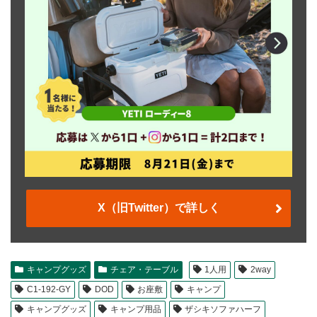
X（旧Twitter）で詳しく
キャンプグッズ
チェア・テーブル
1人用
2way
C1-192-GY
DOD
お座敷
キャンプ
キャンプグッズ
キャンプ用品
ザシキソファハーフ