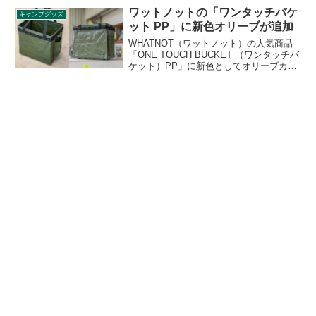
脂加工コーティングが施されており、天
ワットノットの「ワンタッチバケ
キャンプグッズ
然木ハンドルと収納袋付きの3点セットで
ット PP」に新色オリーブが追加
す。詳細をレビューします。
WHATNOT（ワットノット）の人気商品
「ONE TOUCH BUCKET （ワンタッチバ
ケット）PP」に新色としてオリーブカラ
ーが追加されました。既存色のワンタッ
チバケットクリアと同等の防水仕様とな
っており、ステンレス製ワイヤーフレー
ムで錆びに強く、長く使えるタフな設計
のアイテムです。詳細をレビューしま
す。