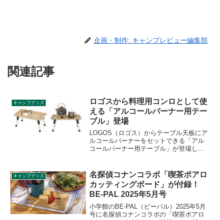
企画・制作: キャンプレビュー編集部
関連記事
ロゴスから料理用コンロとして使
キャンプグッズ
える「アルコールバーナー用テー
ブル」登場
LOGOS（ロゴス）からテーブル天板にア
ルコールバーナーをセットできる「アル
コールバーナー用テーブル」が登場しま
した。料理用コンロとして使えるコンパ
クトなミニテーブルで、ソロキャンプな
どにおすすめのアイテムです。詳細をレ
名探偵コナンコラボ「喫茶ポアロ
キャンプグッズ
ビューします。
カッティングボード」が付録！
BE-PAL 2025年5月号
小学館のBE-PAL（ビーパル）2025年5月
号に名探偵コナンコラボの「喫茶ポアロ