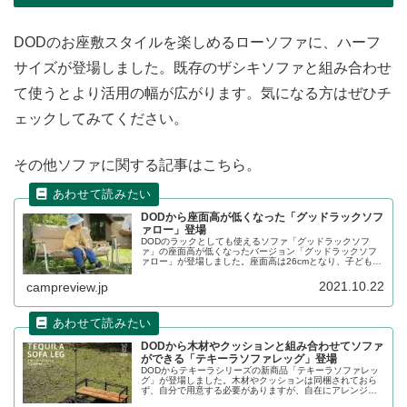
DODのお座敷スタイルを楽しめるローソファに、ハーフ
サイズが登場しました。既存のザシキソファと組み合わせ
て使うとより活用の幅が広がります。気になる方はぜひチ
ェックしてみてください。
その他ソファに関する記事はこちら。
DODから座面高が低くなった「グッドラックソフ
ァロー」登場
DODのラックとしても使えるソファ「グッドラックソフ
ァ」の座面高が低くなったバージョン「グッドラックソフ
ァロー」が登場しました。座面高は26cmとなり、子どもで
も座りやすい設計になっています。詳細をレビューしま
す。
2021.10.22
campreview.jp
DODから木材やクッションと組み合わせてソファ
ができる「テキーラソファレッグ」登場
DODからテキーラシリーズの新商品「テキーラソファレッ
グ」が登場しました。木材やクッションは同梱されておら
ず、自分で用意する必要がありますが、自在にアレンジす
ることで、自分だけのソファーや棚を作ることができま