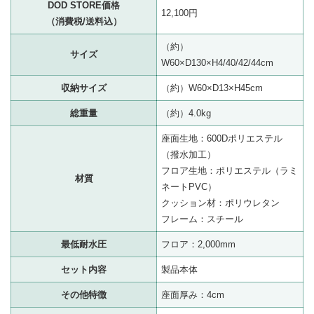
DOD STORE価格
12,100円
（消費税/送料込）
（約）
サイズ
W60×D130×H4/40/42/44cm
収納サイズ
（約）W60×D13×H45cm
総重量
（約）4.0kg
座面生地：600Dポリエステル
（撥水加工）
フロア生地：ポリエステル（ラミ
材質
ネートPVC）
クッション材：ポリウレタン
フレーム：スチール
最低耐水圧
フロア：2,000mm
セット内容
製品本体
その他特徴
座面厚み：4cm