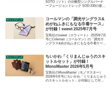
SOTO（ソト）の分離型シングルバーナ
ーフュージョントレック SOD-330の後継
モデル「マイクロレギュレーターストー
ブ FUSION Trek（フュージョントレッ
ク） SOD-331」が登場しました。詳細を
コールマンの「調光サングラス&
キャンプグッズ
レビューします。
めがねふきにもなる巾着ケース」
が付録！sweet 2025年7月号
宝島社のsweet（スウィート） 2025年7月
号にColeman（コールマン）の「調光サ
ングラス&めがねふきにもなる巾着ケー
ス」が付録として付きます。サングラス
はどんなコーデにもマッチするブラウン
カラーと形を採用しており、めがねふき
ちいかわ「くりまんじゅうのスキ
キャンプグッズ
としても使える巾着ケースが付きます。
ットルセット」が付録！
詳細をレビューします。
MonoMaster 2026年5月号
宝島社のMonoMaster（モノマスター）
2026年5月号にちいかわ「くりまんじゅう
のスキットルセット」が付録として付き
ます。ウイスキーやブランデーなどのお
酒を入れて持ち運ぶ金属製の小型ボトル
で、ベルトループ付き専用ケース、ショ
ットカップ2個、漏斗も付属します。詳細
をレビューします。