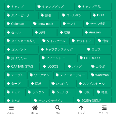
キャンプ
キャンプグッズ
キャンプ用品
スノーピーク
割引
コールマン
DOD
Coleman
snow peak
テント
セール情報
セール
お得
収納
Amazon
タイムセール祭り
タイムセール
アウトドア
付録
コンパクト
キャプテンスタッグ
ロゴス
折りたたみ
フィールドア
FIELDOOR
CAPTAIN STAG
LOGOS
バッグ
コラボ
テーブル
ワークマン
ディーオーディー
Workman
タープ
福袋
いつから
スマイルセール
チェア
ランタン
シェルター
比較
軽量
まとめ
テンマクデザイン
2025年新商品
2024年新商品
焚き火台
おすすめ
2026年新商品
メニュー
ホーム
検索
トップ
サイドバー