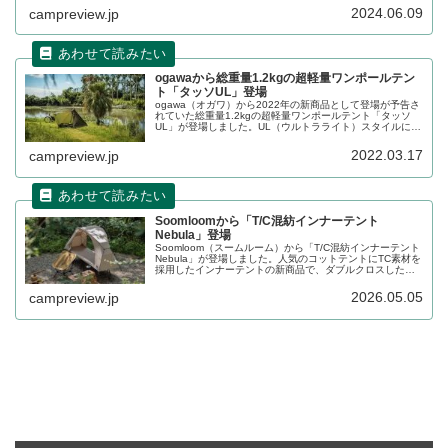
実現しています。詳細をレビューします。
2024.06.09
campreview.jp
ogawaから総重量1.2kgの超軽量ワンポールテン
ト「タッソUL」登場
ogawa（オガワ）から2022年の新商品として登場が予告さ
れていた総重量1.2kgの超軽量ワンポールテント「タッソ
UL」が登場しました。UL（ウルトラライト）スタイルにぴ
ったりな五角形でも六角形でも使えるワンポールテントで
す。詳細をレビューします。
2022.03.17
campreview.jp
Soomloomから「T/C混紡インナーテント
Nebula」登場
Soomloom（スームルーム）から「T/C混紡インナーテント
Nebula」が登場しました。人気のコットテントにTC素材を
採用したインナーテントの新商品で、ダブルクロスしたフ
レーム構造を採用しており、地面やテントに固定せずとも
自立します。詳細をレビューします。
2026.05.05
campreview.jp