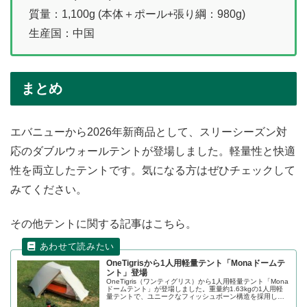
質量：1,100g (本体＋ポール+張り綱：980g)
生産国：中国
まとめ
エバニューから2026年新商品として、スリーシーズン対
応のダブルウォールテントが登場しました。軽量性と快適
性を両立したテントです。気になる方はぜひチェックして
みてください。
その他テントに関する記事はこちら。
OneTigrisから1人用軽量テント「Monaドームテ
ント」登場
OneTigris（ワンティグリス）から1人用軽量テント「Mona
ドームテント」が登場しました。重量約1.63kgの1人用軽
量テントで、ユニークなフィッシュボーン構造を採用して
おり、耐風性が高く、コンパクトながらも広い居住空間を