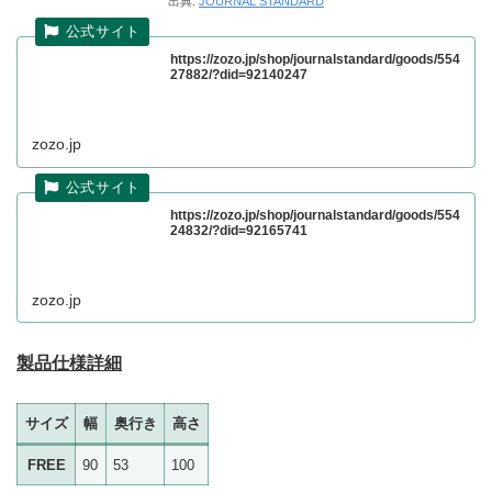
出典:
JOURNAL STANDARD
https://zozo.jp/shop/journalstandard/goods/554
27882/?did=92140247
zozo.jp
https://zozo.jp/shop/journalstandard/goods/554
24832/?did=92165741
zozo.jp
製品仕様詳細
サイズ
幅
奥行き
高さ
FREE
90
53
100