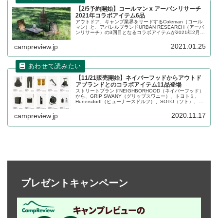
【2/5予約開始】コールマン x アーバンリサーチ
2021年コラボアイテム6品
アウトドア、キャンプ業界をリードするColeman（コール
マン）と、アパレルブランドURBAN RESEARCH（アーバ
ンリサーチ）の3回目となるコラボアイテムが2021年2月5
日（金）より予約販売されます。詳細をレビューします。
2021.01.25
campreview.jp
【11/21販売開始】ネイバーフッドからアウトド
アブランドとのコラボアイテム11品登場
ストリートブランドNEIGHBORHOOD（ネイバーフッド）
から、GRIP SWANY（グリップスワニー）、トヨトミ、
Hünersdorff（ヒューナースドルフ）、SOTO（ソト）、
HATAYA（ハタヤ）などとコラボした11アイテムが2020年
11月21日から販売開始されます。詳細をレビューします。
2020.11.17
campreview.jp
プレゼントキャンペーン