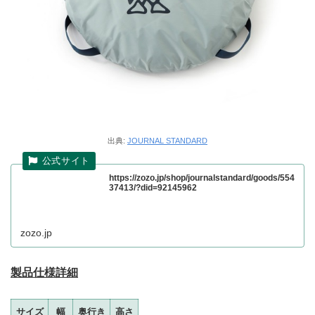
出典:
JOURNAL STANDARD
https://zozo.jp/shop/journalstandard/goods/554
37413/?did=92145962
zozo.jp
製品仕様詳細
サイズ
幅
奥行き
高さ