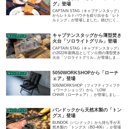
ビューします。
グ」登場
CAPTAIN STAG（キャプテンスタッグ）
からレトルトパウチを絞り出せる「レト
ルトング」が登場しました。錆びにくい
ステンレス製のトングで、レトルトパウ
チをお湯から取り出し、中身を絞り出す
ことができます。詳細をレビューしま
キャプテンスタッグから薄型焚き
キャンプグッズ
す。
火台「ソロライトグリル」登場
CAPTAIN STAG（キャプテンスタッグ）
の2022年新商品としてソロ用の薄型焚き
火台「ソロライトグリル」が登場しま
す。市販の薪を切らずにくべることがで
き、分解すると非常にコンパクトに収納
することができます。詳細をレビューし
5050WORKSHOPから「ローチ
キャンプグッズ
ます。
ェア」登場
5050WORKSHOP（フィフティフィフテ
ィワークショップ）から「LOW
CHAIR（ローチェア）」が登場しまし
た。アルミ素材の軽量折りたたみチェア
で、工具不要で分解や組み立てができま
す。別売のクッションカバーが取り付け
バンドックから天然木製の「トン
キャンプグッズ
可能で、長時間座っていても疲労感を軽
グス」登場
減できます。詳細をレビューします。
BUNDOK（バンドック）から持ち手が天
然木製の「トングス（BD-406）」が登場