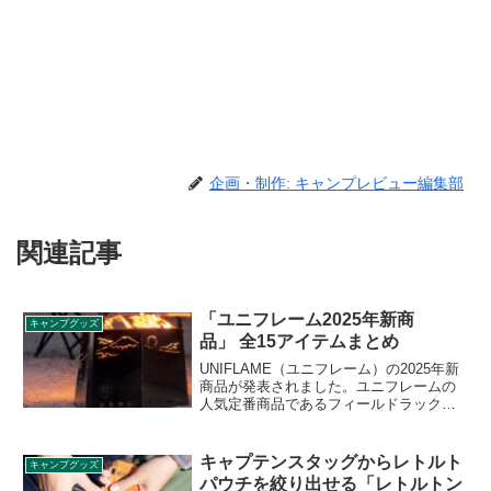
企画・制作: キャンプレビュー編集部
関連記事
「ユニフレーム2025年新商
キャンプグッズ
品」 全15アイテムまとめ
UNIFLAME（ユニフレーム）の2025年新
商品が発表されました。ユニフレームの
人気定番商品であるフィールドラックた
焚き火テーブルのオプション品が充実し
ている他、メタ扇や、メタル灰皿など意
欲的な新しい試みの新商品など全部で15
キャプテンスタッグからレトルト
キャンプグッズ
アイテムの発表となりました。詳細をレ
パウチを絞り出せる「レトルトン