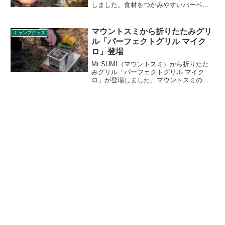
しました。食材をつかみやすいバーベキ
ュー用のトングで、卓上に置いた際にト
ングの先端がテーブルにつかない構造に
なっており衛生的です。詳細をレビュー
マウントスミから折りたたみグリ
キャンプグッズ
します。
ル「パーフェクトグリル マイク
ロ」登場
Mt.SUMI（マウントスミ）から折りたた
みグリル「パーフェクトグリル マイク
ロ」が登場しました。マウントスミの人
気グリル「パーフェクトグリル」の小型
バージョンで、折りたたむと厚みは1.5cm
になります。正方形のスクエアと長方形
のレクタの2モデルが登場します。詳細を
レビューします。