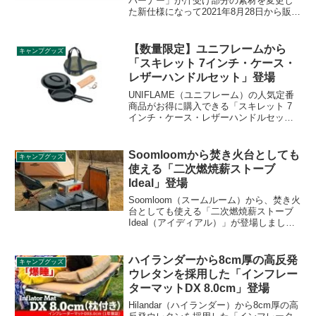
バーナー」が汁受け部分の素材を変更し
た新仕様になって2021年8月28日から販売
開始されます。人気のあまり長らく欠品
していた同製品が装いを新たに登場しま
す。詳細をレビューします。
【数量限定】ユニフレームから
キャンプグッズ
「スキレット 7インチ・ケース・
レザーハンドルセット」登場
UNIFLAME（ユニフレーム）の人気定番
商品がお得に購入できる「スキレット 7
インチ・ケース・レザーハンドルセッ
ト」が2025年の数量限定セットとして登
場します。スキレット7インチ、スキレッ
ト7インチ収納ケース グリーン、スキレ
Soomloomから焚き火台としても
キャンプグッズ
ットレザーハンドルのアイテムが揃った
使える「二次燃焼薪ストーブ
お得なセットです。詳細をレビューしま
Ideal」登場
す。
Soomloom（スームルーム）から、焚き火
台としても使える「二次燃焼薪ストーブ
Ideal（アイディアル）」が登場しまし
た。サイドの空気穴で二次燃焼を促す構
造となっており、側面の大きなガラス窓
から炎を眺めることができます。詳細を
ハイランダーから8cm厚の高反発
キャンプグッズ
レビューします。
ウレタンを採用した「インフレー
ターマットDX 8.0cm」登場
Hilandar（ハイランダー）から8cm厚の高