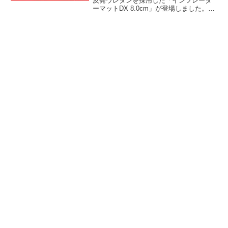
反発ウレタンを採用した「インフレータ
ーマットDX 8.0cm」が登場しました。野
外でも抜群の寝心地を実現できるよう、
底づき感を一切感じないウレタンが使わ
れており、枕も付属します。詳細をレビ
ューします。