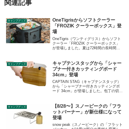
関連記事
OneTigrisからソフトクーラー
キャンプグッズ
「FROZIK クーラーボックス」登
場
OneTigris（ワンティグリス）からソフト
クーラー「FROZIK クーラーボックス」
が登場しました。夏は72時間の長時間保
冷、冬は6時間の連続保温が可能なアウト
ドア向けのソフトクーラーで、20mm厚の
NBR素材+気密ジッパーにより、保温効率
キャプテンスタッグから「シャー
キャンプグッズ
を大幅に向上させ、保温時間を長持ちさ
プナー付きカッティングボード
せます。詳細をレビューします。
34cm」登場
CAPTAIN STAG（キャプテンスタッグ）
から「シャープナー付きカッティングボ
ード 34cm」が登場しました。包丁の切れ
味を手軽に回復できるシャープナー付き
のまな板で、天然素材を使用したナチュ
ラルな風合いで、調理はもちろん、盛り
【8/28〜】スノーピークの「フラ
キャンプグッズ
付けトレーとしても使うことができま
ットバーナー」が新仕様になって
す。詳細をレビューします。
登場
snow peak（スノーピーク）の「フラット