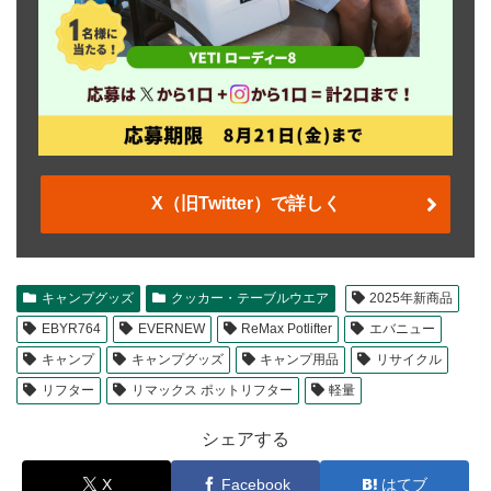
X（旧Twitter）で詳しく
キャンプグッズ
クッカー・テーブルウエア
2025年新商品
EBYR764
EVERNEW
ReMax Potlifter
エバニュー
キャンプ
キャンプグッズ
キャンプ用品
リサイクル
リフター
リマックス ポットリフター
軽量
シェアする
X
Facebook
はてブ