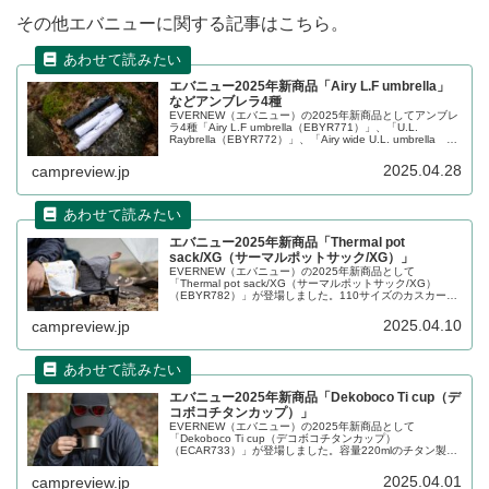
その他エバニューに関する記事はこちら。
エバニュー2025年新商品「Airy L.F umbrella」
などアンブレラ4種
EVERNEW（エバニュー）の2025年新商品としてアンブレ
ラ4種「Airy L.F umbrella（EBYR771）」、「U.L.
Raybrella（EBYR772）」、「Airy wide U.L. umbrella
（EBYR773）」、「Trail Shade（EBYR774）」が登場し
ました。雨傘2アイテム、日傘にもなる兼用傘で2アイテム
2025.04.28
campreview.jp
です。詳細をレビューします。
エバニュー2025年新商品「Thermal pot
sack/XG（サーマルポットサック/XG）」
EVERNEW（エバニュー）の2025年新商品として
「Thermal pot sack/XG（サーマルポットサック/XG）
（EBYR782）」が登場しました。110サイズのカスカート
リッジ＋ストーブヘッド+クッカー＋αをまとめてキャリー
できる収納袋で、内側はアルミライナー付きで保温袋にも
2025.04.10
campreview.jp
なります。詳細をレビューします。
エバニュー2025年新商品「Dekoboco Ti cup（デ
コボコチタンカップ）」
EVERNEW（エバニュー）の2025年新商品として
「Dekoboco Ti cup（デコボコチタンカップ）
（ECAR733）」が登場しました。容量220mlのチタン製シ
ングルウォールカップで、直接に火かけることもできま
す。折りたたみ式のハンドルも搭載されています。詳細を
2025.04.01
campreview.jp
レビューします。