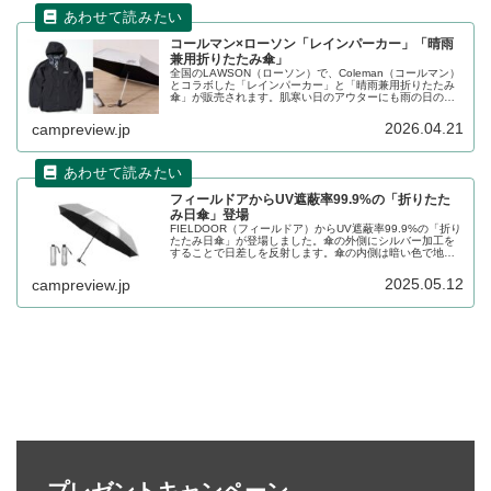
コールマン×ローソン「レインパーカー」「晴雨
兼用折りたたみ傘」
全国のLAWSON（ローソン）で、Coleman（コールマン）
とコラボした「レインパーカー」と「晴雨兼用折りたたみ
傘」が販売されます。肌寒い日のアウターにも雨の日の雨
具としても着用できる、軽い着心地のパーカーと、2025年
にも販売された晴雨兼用折りたたみ傘の新色が登場です。
2026.04.21
campreview.jp
詳細をレビューします。
フィールドアからUV遮蔽率99.9%の「折りたた
み日傘」登場
FIELDOOR（フィールドア）からUV遮蔽率99.9%の「折り
たたみ日傘」が登場しました。傘の外側にシルバー加工を
することで日差しを反射します。傘の内側は暗い色で地面
からの照り返しを防ぎ、高い遮熱効果を発揮します。詳細
をレビューします。
2025.05.12
campreview.jp