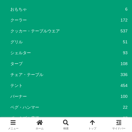
おもちゃ
6
クーラー
172
クッカー・テーブルウエア
537
グリル
51
シェルター
93
タープ
108
チェア・テーブル
336
テント
454
バーナー
100
ペグ・ハンマー
22
ポータブル電源
37
ランタン
192
メニュー
ホーム
検索
トップ
サイドバー