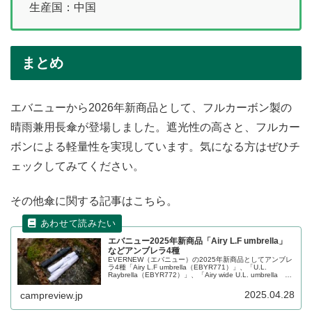
生産国：中国
まとめ
エバニューから2026年新商品として、フルカーボン製の
晴雨兼用長傘が登場しました。遮光性の高さと、フルカー
ボンによる軽量性を実現しています。気になる方はぜひチ
ェックしてみてください。
その他傘に関する記事はこちら。
エバニュー2025年新商品「Airy L.F umbrella」
などアンブレラ4種
EVERNEW（エバニュー）の2025年新商品としてアンブレ
ラ4種「Airy L.F umbrella（EBYR771）」、「U.L.
Raybrella（EBYR772）」、「Airy wide U.L. umbrella
（EBYR773）」、「Trail Shade（EBYR774）」が登場し
ました。雨傘2アイテム、日傘にもなる兼用傘で2アイテム
2025.04.28
campreview.jp
です。詳細をレビューします。