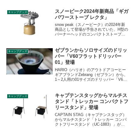
ることが発表されていましたが、2023年
の新商品として2023年2月18日から再登場
することがアナウンスされました。詳細
スノーピーク2024年新商品「ギガ
キャンプグッズ
をレビューします。
パワーストーブ レクタ」
snow peak（スノーピーク）の2024年新
商品として登場が予告されていた、H型の
バーナーヘッドのコンパクトストーブ
「ギガパワーストーブ レクタ」が2024年
6月15日に発売となりました。小型ながら
広いバーナーヘッドで広範囲を熱せられ
ゼブランからソロサイズのドリッ
キャンプグッズ
るストーブです。詳細をレビューしま
パー「V60フラットドリッパー
す。
01」登場
HARIO（ハリオ）のアウトドアコーヒー
ギアブランドZebrang（ゼブラン）から、
1～2人用の01サイズのドリッパー「V60
フラットドリッパー01」が2022年11月1
日より発売されます。詳細をレビューし
ます。
キャプテンスタッグからマルチス
キャンプグッズ
タンド「トレッカー コンパクトフ
リースタンド」登場
CAPTAIN STAG（キャプテンスタッグ）
からマルチスタンド「トレッカー コンパ
クトフリースタンド（UC-1883）」が登
場しました。ゴミ箱として使うことがで
き、ランタンハンガーも付属しているた