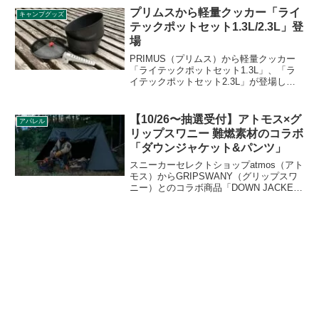
め、天板と組み合わせれば小型テーブル
プリムスから軽量クッカー「ライ
キャンプグッズ
としても使えます。詳細をレビューしま
テックポットセット1.3L/2.3L」登
す。
場
PRIMUS（プリムス）から軽量クッカー
「ライテックポットセット1.3L」、「ラ
イテックポットセット2.3L」が登場しま
した。内側ノンスティック加工済のポッ
トと湯切り穴付きのトライタン製リッド
で、フィールドでの幅広い調理に対応す
【10/26〜抽選受付】アトモス×グ
アパレル
る使い勝手の良いセットです。詳細をレ
リップスワニー 難燃素材のコラボ
ビューします。
「ダウンジャケット&パンツ」
スニーカーセレクトショップatmos（アト
モス）からGRIPSWANY（グリップスワ
ニー）とのコラボ商品「DOWN JACKET
& PANTS（ダウンジャケット&パン
ツ）」が登場します。2021年10月26日か
抽選受付開始です。詳細をレビューしま
す。