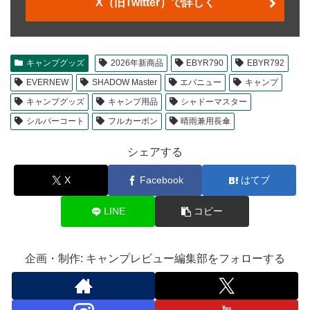
X（旧Twitter）で詳しく
キャンプグッズ
2026年新商品
EBYR790
EBYR792
EVERNEW
SHADOW Master
エバニュー
キャンプ
キャンプグッズ
キャンプ用品
シャドーマスター
シルバーコート
フルカーボン
晴雨兼用長傘
シェアする
X
Facebook
はてブ
LINE
コピー
企画・制作: キャンプレビュー編集部をフォローする