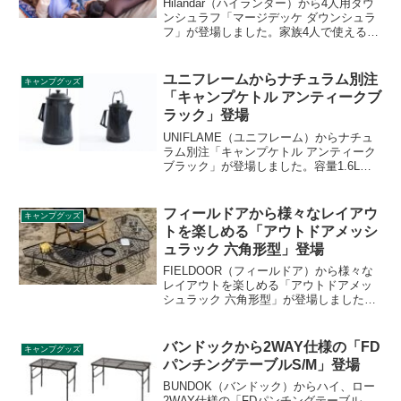
Hilandar（ハイランダー）から4人用ダウ
ンシュラフ「マージデッケ ダウンシュラ
フ」が登場しました。家族4人で使える
230cm×190cmの大型サイズシュラフであ
るにもかかわらず、ダウン素材を採用す
ることでコンパクトに収納できます。詳
ユニフレームからナチュラム別注
キャンプグッズ
細をレビューします。
「キャンプケトル アンティークブ
ラック」登場
UNIFLAME（ユニフレーム）からナチュ
ラム別注「キャンプケトル アンティーク
ブラック」が登場しました。容量1.6Lの
キャンプケトルと、容量2.5Lのキャンプ
ケトルジャンボが、naturum（ナチュラ
ム）別注のアンティークブラックで登場
フィールドアから様々なレイアウ
キャンプグッズ
です。詳細をレビューします。
トを楽しめる「アウトドアメッシ
ュラック 六角形型」登場
FIELDOOR（フィールドア）から様々な
レイアウトを楽しめる「アウトドアメッ
シュラック 六角形型」が登場しました。
六角形型になったことでメッシュラック
を複数並べる際に角度をつけられるよう
になり、様々なレイアウトで設置できま
バンドックから2WAY仕様の「FD
キャンプグッズ
す。詳細をレビューします。
パンチングテーブルS/M」登場
BUNDOK（バンドック）からハイ、ロー
2WAY仕様の「FDパンチングテーブル