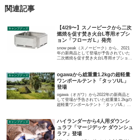
関連記事
【4/29〜】スノーピークから二次
キャンプグッズ
燃焼を促す焚き火台L専用オプシ
ョン「フローガ L」発売
snow peak（スノーピーク）から、2021
年の新商品として登場が予告されていた
二次燃焼を促す焚き火台L専用オプション
「フローガ L」が2021年4月29日の10時か
ら発売されます。合わせて専用ケースも
販売されます。詳細をレビューします。
ogawaから総重量1.2kgの超軽量
キャンプグッズ
ワンポールテント「タッソUL」
登場
ogawa（オガワ）から2022年の新商品と
して登場が予告されていた総重量1.2kgの
超軽量ワンポールテント「タッソUL」が
登場しました。UL（ウルトラライト）ス
タイルにぴったりな五角形でも六角形で
も使えるワンポールテントです。詳細を
ハイランダーから4人用ダウンシ
キャンプグッズ
レビューします。
ュラフ「マージデッケ ダウンシュ
ラフ」登場