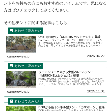
ントをお持ちの方にもおすすめのアイテムです。気になる
方はぜひチェックしてみてください。
その他テントに関する記事はこちら。
OneTigrisから「ORBITIS ホットテント」登場
OneTigris（ワンティグリス）から「ORBITIS ホットテン
ト」が登場しました。クロスポール構造により、安定性を
向上させ、両サイドのポールを追加することでスペースを
広げたテントです。煙突穴も搭載されており、薪ストーブ
をインストールしやすく、冬キャンプでも活躍するテント
です。詳細をレビューします。
2026.04.27
campreview.jp
ラーテルワークスから大型2ルームテント
「MUSCHEL(ムシェル)」登場
RATEL WORKS（ラーテルワークス）から大型2ルームテ
ント「MUSCHEL(ムシェル)」が登場しました。3〜5人のフ
ァミリー・グループキャンパー向けの大型2ルームテント
で、付属のワンタッチで連結できるヘキサタープを装着す
ることでリビング空間を大空間へ拡張できます。詳細をレ
2025.11.01
campreview.jp
ビューします。
DODから新トンネル型テント「カマボーン」登場
DOD（ディーオーディー）から新トンネル型テント「カマ