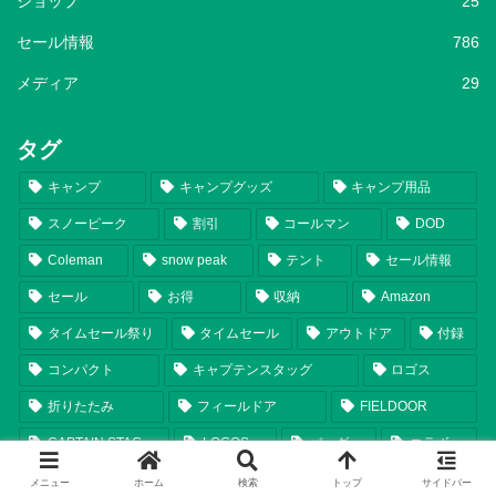
ショップ
25
セール情報
786
メディア
29
タグ
キャンプ
キャンプグッズ
キャンプ用品
スノーピーク
割引
コールマン
DOD
Coleman
snow peak
テント
セール情報
セール
お得
収納
Amazon
タイムセール祭り
タイムセール
アウトドア
付録
コンパクト
キャプテンスタッグ
ロゴス
折りたたみ
フィールドア
FIELDOOR
CAPTAIN STAG
LOGOS
バッグ
コラボ
テーブル
ワークマン
ディーオーディー
Workman
メニュー
ホーム
検索
トップ
サイドバー