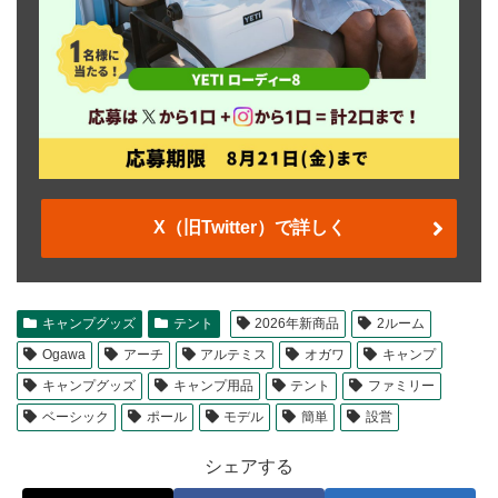
X（旧Twitter）で詳しく
キャンプグッズ
テント
2026年新商品
2ルーム
Ogawa
アーチ
アルテミス
オガワ
キャンプ
キャンプグッズ
キャンプ用品
テント
ファミリー
ベーシック
ポール
モデル
簡単
設営
シェアする