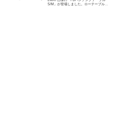
S/M」が登場しました。ローテーブル、
ハイテーブルの2通りの使い方ができ、水
や熱に強いパンチングメッシュテーブル
です。SサイズとMサイズの2サイズ展開
です。詳細をレビューします。