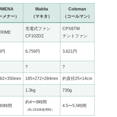
UMENA
Makita
Coleman
ーメナー）
（マキタ）
（コールマン）
充電式ファン
CPX6TM
PRIME
CF102DZ
テントファン
00円
6,759円
3,621円
?
?
162×350mm
185×272×284mm
約直径25×14cm
1.3kg
730g
約4〜9時間
30時間
4.5〜5.5時間
（BL1830B使用時）