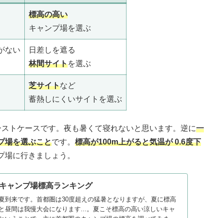
標高の高い
キャンプ場を選ぶ
がない
日差しを遮る
林間サイト
を選ぶ
芝サイト
など
蓄熱しにくいサイトを選ぶ
ーストケースです。夜も暑くて寝れないと思います。逆に
一
プ場を選ぶこと
です。
標高が100m上がると気温が 0.6度下
プ場に行きましょう。
キャンプ場標高ランキング
夏到来です。首都圏は30度超えの猛暑となりますが、夏に標高
と昼間は我慢大会になります...。夏こそ標高の高い涼しいキャ