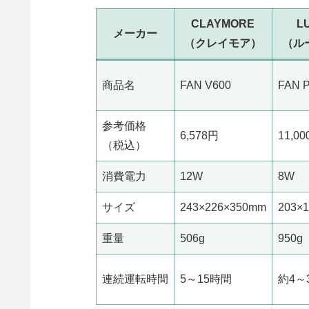
CLAYMORE
L
メーカー
（クレイモア）
（ル
商品名
FAN V600
FAN 
参考価格
6,578円
11,0
（税込）
消費電力
12W
8W
サイズ
243×226×350mm
203×
重量
506g
950g
連続運転時間
5～15時間
約4～