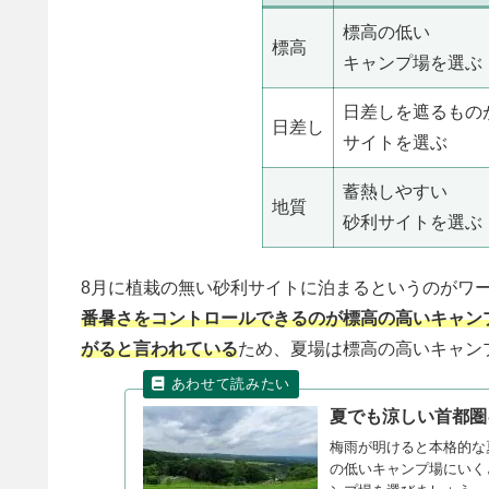
標高の低い
標高
キャンプ場を選ぶ
日差しを遮るもの
日差し
サイトを選ぶ
蓄熱しやすい
地質
砂利サイトを選ぶ
8月に植栽の無い砂利サイトに泊まるというのがワ
番暑さをコントロールできるのが標高の高いキャン
がると言われている
ため、夏場は標高の高いキャン
夏でも涼しい首都圏
梅雨が明けると本格的な
の低いキャンプ場にいく