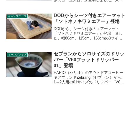
の倒木をレイアウトに使う「ロングファ
イヤー型」を再現可能にした焚き火台に
なっています。詳細をレビューします。
DODからシーツ付きエアーマット
キャンプグッズ
「ソトネノキワミエアー」登場
DODから、シーツ付きのエアーマット
「ソトネノキワミエアー」が登場しまし
た。幅80cm、115cm、138cmの3サイズ
（S、M、L）展開となります。収納ケー
スが空気入れ代わりになります。詳細を
レビューします。
ゼブランからソロサイズのドリッ
キャンプグッズ
パー「V60フラットドリッパー
01」登場
HARIO（ハリオ）のアウトドアコーヒー
ギアブランドZebrang（ゼブラン）から、
1～2人用の01サイズのドリッパー「V60
フラットドリッパー01」が2022年11月1
日より発売されます。詳細をレビューし
ます。