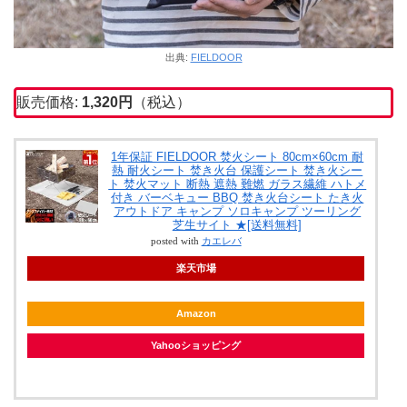
出典:
FIELDOOR
販売価格:
1,320円
（税込）
1年保証 FIELDOOR 焚火シート 80cm×60cm 耐
熱 耐火シート 焚き火台 保護シート 焚き火シー
ト 焚火マット 断熱 遮熱 難燃 ガラス繊維 ハトメ
付き バーベキュー BBQ 焚き火台シート たき火
アウトドア キャンプ ソロキャンプ ツーリング
芝生サイト ★[送料無料]
posted with
カエレバ
楽天市場
Amazon
Yahooショッピング