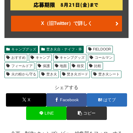
X（旧Twitter）で詳しく
キャンプグッズ
焚き火台・ナイフ・斧
FIELDOOR
おすすめ
キャンプ
キャンプグッズ
コールマン
フィールドア
保護
地面
格安
比較
火の粉から守る
焚き火
焚き火ガード
焚き火シート
シェアする
X
Facebook
はてブ
LINE
コピー