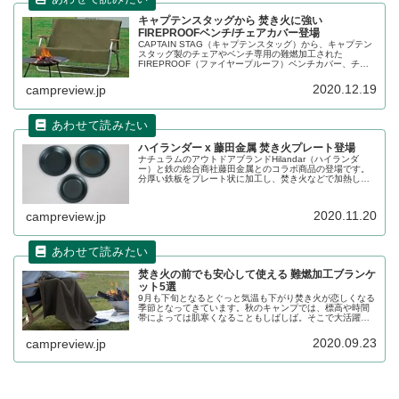
キャプテンスタッグから 焚き火に強い
FIREPROOFベンチ/チェアカバー登場
CAPTAIN STAG（キャプテンスタッグ）から、キャプテン
スタッグ製のチェアやベンチ専用の難燃加工された
FIREPROOF（ファイヤープルーフ）ベンチカバー、チェ
アカバーが登場しました。商品の詳細をレビューします。
2020.12.19
campreview.jp
ハイランダー x 藤田金属 焚き火プレート登場
ナチュラムのアウトドアブランドHilandar（ハイランダ
ー）と鉄の総合商社藤田金属とのコラボ商品の登場です。
分厚い鉄板をプレート状に加工し、焚き火などで加熱して
調理した後、そのまま食卓へ器として運んで使える画期的
なアイテムです。詳細をレビューします。
2020.11.20
campreview.jp
焚き火の前でも安心して使える 難燃加工ブランケ
ット5選
9月も下旬となるとぐっと気温も下がり焚き火が恋しくなる
季節となってきています。秋のキャンプでは、標高や時間
帯によっては肌寒くなることもしばしば。そこで大活躍す
るのがブランケット（毛布）です。焚き火の火の粉で穴が
あきにくい難燃加工のブランケットをご紹介します。
2020.09.23
campreview.jp