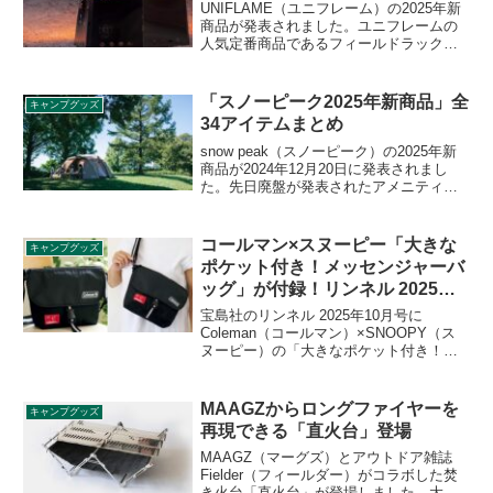
UNIFLAME（ユニフレーム）の2025年新
商品が発表されました。ユニフレームの
人気定番商品であるフィールドラックた
焚き火テーブルのオプション品が充実し
ている他、メタ扇や、メタル灰皿など意
欲的な新しい試みの新商品など全部で15
「スノーピーク2025年新商品」全
キャンプグッズ
アイテムの発表となりました。詳細をレ
34アイテムまとめ
ビューします。
snow peak（スノーピーク）の2025年新
商品が2024年12月20日に発表されまし
た。先日廃盤が発表されたアメニティド
ームのリニューアル製品の他、メラク
Pro.等新作テントやシェルター、MKスト
ーブ、一酸化炭素チェッカーなど、様々
コールマン×スヌーピー「大きな
キャンプグッズ
なアイテムが登場します。詳細をレビュ
ポケット付き！メッセンジャーバ
ーします。
ッグ」が付録！リンネル 2025年
10月号
宝島社のリンネル 2025年10月号に
Coleman（コールマン）×SNOOPY（ス
ヌーピー）の「大きなポケット付き！メ
ッセンジャーバッグ」が付録として付き
ます。大人も子どもも男女問わず使える
メッセンジャーバッグで、汚れにくいフ
MAAGZからロングファイヤーを
キャンプグッズ
ラップや大きなポケット付きでとても機
再現できる「直火台」登場
能的です。詳細をレビューします。
MAAGZ（マーグズ）とアウトドア雑誌
Fielder（フィールダー）がコラボした焚
き火台「直火台」が登場しました。大型