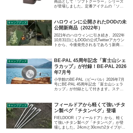
商品として「ソフトクーラー」シリーズ
が登場しました。定番アイテムの「ソフ
トクーラー」がリニューアルし、柔軟性
と強度を兼ね備えたTPU素材を新たに採
用しています。保冷性能とデザインを両
ハロウィンに公開されたDODの未
キャンプグッズ
立させるため、断熱材も見直されまし
公開新商品（2022年）
た。詳細をレビューします。
2021年のハロウィンに引き続き、2022年
10月31日にもDODの公式Twitterアカウン
トから、今後発売されるであろう新商品
の画像が一部公開されました。公開され
た内容からどのような商品なのか推察し
ます。
BE-PAL 45周年記念「富士山シェ
キャンプグッズ
ラカップ」が付録！BE-PAL 2026
年7月号
小学館のBE-PAL（ビーパル）2026年7月
号にBE-PAL 45周年記念「富士山シェラ
カップ」が付録として付きます。ステン
レス製で丈夫かつ、取っ手は折りたたみ
式でコンパクトに収納が可能なシェラカ
ップで、富士山に合わせて200mlには4合
フィールドアから軽くて強いチタ
キャンプグッズ
目の遊び文字が入っています。詳細をレ
ン製ペグ「チタンペグ」登場
ビューします。
FIELDOOR（フィールドア）から、軽く
て強いチタン製ペグ「チタンペグ」が登
場しました。24cmと30cmの2タイプが販
売されます。ペグの重量は1本あたり