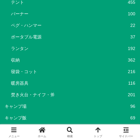
テント
455
バーナー
100
ペグ・ハンマー
22
ポータブル電源
37
ランタン
192
収納
362
寝袋・コット
216
暖房器具
116
焚き火台・ナイフ・斧
201
キャンプ場
96
キャンプ飯
69
ショップ
25
メニュー
ホーム
検索
トップ
サイドバー