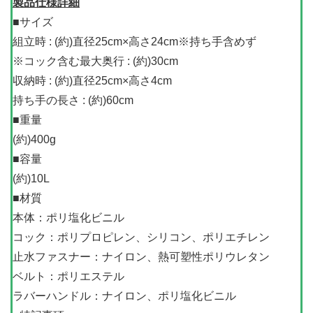
製品仕様詳細
■サイズ
組立時 : (約)直径25cm×高さ24cm※持ち手含めず
※コック含む最大奥行 : (約)30cm
収納時 : (約)直径25cm×高さ4cm
持ち手の長さ : (約)60cm
■重量
(約)400g
■容量
(約)10L
■材質
本体：ポリ塩化ビニル
コック：ポリプロピレン、シリコン、ポリエチレン
止水ファスナー：ナイロン、熱可塑性ポリウレタン
ベルト：ポリエステル
ラバーハンドル：ナイロン、ポリ塩化ビニル