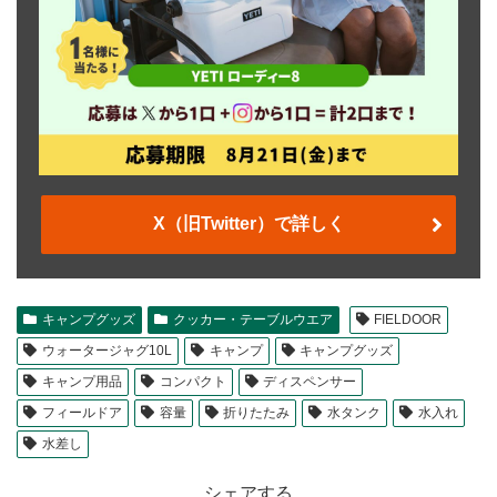
X（旧Twitter）で詳しく
キャンプグッズ
クッカー・テーブルウエア
FIELDOOR
ウォータージャグ10L
キャンプ
キャンプグッズ
キャンプ用品
コンパクト
ディスペンサー
フィールドア
容量
折りたたみ
水タンク
水入れ
水差し
シェアする