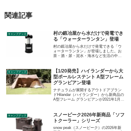
関連記事
村の鍛冶屋から水だけで発電でき
キャンプグッズ
る「ウォーターランタン」登場
村の鍛冶屋から水だけで発電できる「ウ
ォーターランタン」が登場しました。お
茶・酒・尿・泥水・海水など生活の中に
ある全ての水で発電でき、キャンプの時
だけでなく、突然の災害にも活躍する画
期的なランタンです。詳細をレビューし
【1/20発売】ハイランダーから大
キャンプグッズ
ます。
型ポールレステント A型フレーム
グランピアン登場
ナチュラムが展開するアウトドアブラン
ドHilandar（ハイランダー）から新商品の
A型フレーム グランピアンが2021年1月20
日に発売されます。A型フレームでポール
レスになっているシェルターのような大
型テントはユニークな点が多く期待の新
スノーピーク2026年新商品「ソフ
キャンプグッズ
商品です。詳細をレビューします。
トクーラー」シリーズ
snow peak（スノーピーク）の2026年新