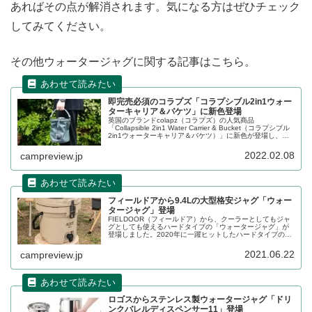
あればその点が解消されます。気になる方はぜひチェック
してみてください。
その他ウォータージャグに関する記事はこちら。
即完売必須のコラプズ「コラプシブル2in1ウォー
ターキャリア＆バケツ」に新色登場
英国のブランドcolapz（コラプズ）の人気商品
「Collapsible 2in1 Water Carrier & Bucket（コラプシブル
2in1ウォーターキャリア＆バケツ）」に新色が登場し、早
くも品切れが続出しています。詳細をレビューします。
2022.02.08
campreview.jp
フィールドアから9.4Lの大型格安ジャグ「ウォー
タージャグ」登場
FIELDOOR（フィールドア）から、クーラーとしてもジャ
グとしても使えるハードタイプの「ウォータージャグ」が
登場しました。2020年に一躍ヒットしたハードタイプのジ
ャグがフィールドアからお手頃価格で登場です。詳細をレ
ビューします。
2021.06.22
campreview.jp
ロゴスからステンレス製ウォータージャグ「ドリ
ンクバレルディスペンサー11」登場