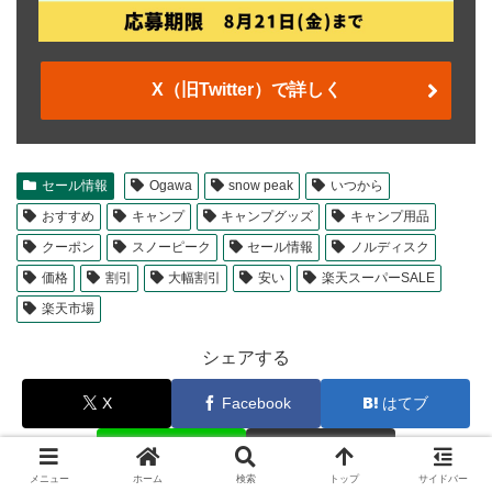
X（旧Twitter）で詳しく
セール情報
Ogawa
snow peak
いつから
おすすめ
キャンプ
キャンプグッズ
キャンプ用品
クーポン
スノーピーク
セール情報
ノルディスク
価格
割引
大幅割引
安い
楽天スーパーSALE
楽天市場
シェアする
X
Facebook
はてブ
LINE
コピー
メニュー
ホーム
検索
トップ
サイドバー