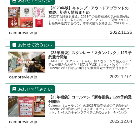
【2023年版】キャンプ・アウトドアブランドの
福袋、初売り情報まとめ
2022年も終盤を迎え、2023年の新春福袋の予約販売が始
まっています。多くのキャンプ、アウトドア関連ブランド
も福袋を販売するので、昨年の情報を踏まえ、2022年〜
2023年の販売状況の詳細をレビューします。
2022.11.25
campreview.jp
【23年福袋】スタンレー「スタンパック」12/1予
約受付開始
STANLEY（スタンレー）から、様々なシーンで使えるアイ
テムを組み合わせた「STAN PACK（スタンパック）」が
2022年12月1日から18日まで数量限定で予約受付されてい
ます。オリジナルトートバッグも同梱されたお得なパック
です。詳細をレビューします。
2022.12.01
campreview.jp
【23年福袋】コールマン「新春福袋」12/9予約受
付開始
Coleman（コールマン）の2023年新春福袋の予約受付が
2022年12月9日から始まります。キッチンアイテム6点セ
ット、1〜2人のキャンプアイテム8点セット、4〜5人のキ
ャンプアイテム6点セットの3種です。直営店舗のみでの受
付となります。詳細をレビューします。
2022.12.04
campreview.jp