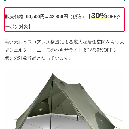
30%
販売価格:
60,500
円
→
42,350円
（税込）【
OFFク
ーポン対象】
高い天井とフロアレス構造による広大な居住空間をもつ大
型シェルター、ニーモのヘキサライト 6Pが30%OFFクー
ポンの対象商品となっています。