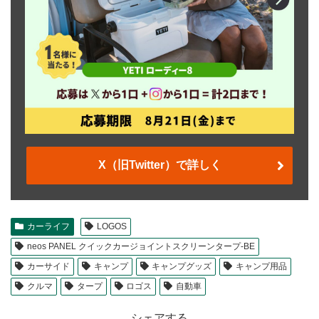
X（旧Twitter）で詳しく
カーライフ
LOGOS
neos PANEL クイックカージョイントスクリーンタープ-BE
カーサイド
キャンプ
キャンプグッズ
キャンプ用品
クルマ
タープ
ロゴス
自動車
シェアする