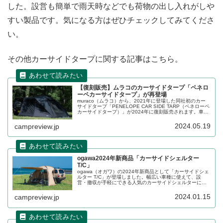
した。設営も簡単で雨天時などでも荷物の出し入れがしや
すい製品です。気になる方はぜひチェックしてみてくださ
い。
その他カーサイドタープに関する記事はこちら。
【復刻販売】ムラコのカーサイドタープ「ペネロ
ーペカーサイドタープ」が再登場
muraco（ムラコ）から、2021年に登場した同社初のカー
サイドタープ「PENELOPE CAR SIDE TARP（ペネローペ
カーサイドタープ）」が2024年に復刻販売されます。車高
170cm〜200cmの車両に適している吸盤装着式のカーサイ
ドタープです。詳細をレビューします。
2024.05.19
campreview.jp
ogawa2024年新商品「カーサイドシェルター
T/C」
ogawa（オガワ）の2024年新商品として「カーサイドシェ
ルター T/C」が登場しました。幅広い車種に使えて、設
営・撤収が手軽にできる人気のカーサイドシェルターに、
TC（ポリコットン）素材バージョンが新たに加わりまし
た。詳細をレビューします。
2024.01.15
campreview.jp