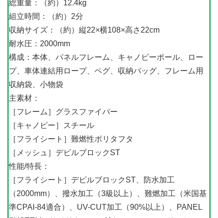
総重量：（約）12.4kg
組立時間：（約）2分
収納サイズ：（約）縦22×横108×高さ22cm
耐水圧：2000mm
構成：本体、パネルフレーム、キャノピーポール、ロー
プ、車体連結用ロープ、ペグ、収納バッグ、フレーム用
収納袋、小物袋
主素材：
［フレーム］グラスファイバー
［キャノピー］スチール
［フライシート］難燃性ポリタフタ
［メッシュ］デビルブロックST
性能/特長：
［フライシート］デビルブロックST、防水加工
（2000mm）、撥水加工（3級以上）、難燃加工（米国基
準CPAI-84適合）、UV-CUT加工（90%以上）、PANEL