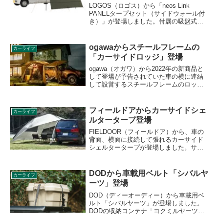
LOGOS（ロゴス）から「neos Link
PANELタープセット（サイドウォール付
き）」が登場しました。付属の吸盤式ジ
ョイントで車に手軽に連結できる広々と
したタープで、日差しを遮りプライバシ
ーを保護するサイドウォールも付属して
ogawaからスチールフレームの
カーライフ
います。詳細をレビューします。
「カーサイドロッジ」登場
ogawa（オガワ）から2022年の新商品と
して登場が予告されていた車の横に連結
して設営するスチールフレームのロッジ
型シェルター「カーサイドロッジ」が登
場しました。車に連結させる前提の構造
ですが、単体でもシェルターとして使え
フィールドアからカーサイドシェ
カーライフ
ます。詳細をレビューします。
ルタータープ登場
FIELDOOR（フィールドア）から、車の
背面、横面に接続して張れるカーサイド
シェルタータープが登場しました。サイ
ドを跳ね上げてタープのように使うこと
もできますし、フルクローズにしてシェ
ルターのようにも使えます。詳細をレビ
DODから車載用ベルト「シバルヤ
カーライフ
ューします。
ーツ」登場
DOD（ディーオーディー）から車載用ベ
ルト「シバルヤーツ」が登場しました。
DODの収納コンテナ「ヨクミルヤーツ」
シリーズに対応した車載用ベルトで、自