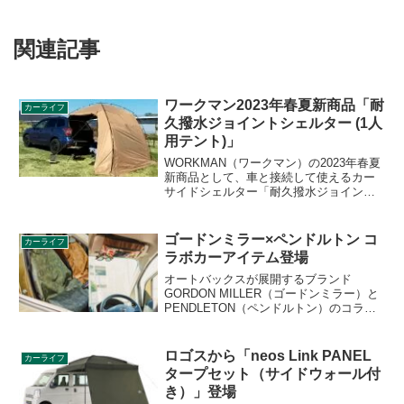
関連記事
ワークマン2023年春夏新商品「耐
カーライフ
久撥水ジョイントシェルター (1人
用テント)」
WORKMAN（ワークマン）の2023年春夏
新商品として、車と接続して使えるカー
サイドシェルター「耐久撥水ジョイント
シェルター (1人用テント)」が登場しま
す。Web限定で2023年3月末頃発売予定で
す。詳細をレビューします。
ゴードンミラー×ペンドルトン コ
カーライフ
ラボカーアイテム登場
オートバックスが展開するブランド
GORDON MILLER（ゴードンミラー）と
PENDLETON（ペンドルトン）のコラボ
カーアイテムが登場しました。ペンドル
トンではお馴染みのネイティブ柄のファ
ブリックでカーインテリアをおしゃれに
ロゴスから「neos Link PANEL
カーライフ
コーディネートできます。詳細をレビュ
タープセット（サイドウォール付
ーします。
き）」登場