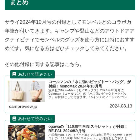
まとめ
サライ2024年10月号の付録としてモンベルとのコラボ万
年筆が付いてきます。キャンプや登山などのアウトドアア
クティビティでモンベルのグッズを使う方には特におすす
めです。気になる方はぜひチェックしてみてください。
その他付録に関する記事はこちら。
コールマンの「水に強いビッグトートバッグ」が
付録！MonoMax 2024年10月号
宝島社のMonoMax（モノマックス）2024年10月号に
Coleman（コールマン）の「水に強いビッグトートバッ
グ」が付録として付きます。15インチのノートパソコンを
収納できる大容量のトートバッグで、生地の表面には水に
強い撥水加工が施されています。詳細をレビューします。
2024.08.13
campreview.jp
ogawaの「110周年 MINIスキレット」が付録！
BE-PAL 2024年9月号
小学館のBE-PAL（ビーパル）2024年9月号にogawa（オガ
ワ）の「110周年 MINIスキレット」が付録として付きま