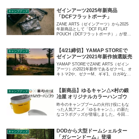
日に発売となりました。ガスボンベを廃
棄する際に必要なガス抜きツールが、ル
ゼインアーツ2025年新商品
キャンプグッズ
ミナス（蓄光）シリーズとして登場で
「DCFフラットポーチ」
す。詳細をレビューします。
ZANE ARTS（ゼインアーツ）から2025
年新商品として「DCF FLAT
POUCH（DCFフラットポーチ）」が登場
しました。超軽量＆高耐久性の次世代素
材、DCF（ダイニーマ®︎コンポジット・フ
ァブリック）を使用したフラットポーチ
【4/21締切】YAMAP STOREで
キャンプグッズ
です。2025年12月5日発売です。詳細をレ
ゼインアーツ2021年新作抽選販売
ビューします。
YAMAP STOREでZANE ARTS（ゼイン
アーツ）の2021年新作であるゼクーL、オ
キトマ2や、ゼクーM、ギギ1、ロガ4など
の既存人気商品の抽選申込の受付が行わ
れています。締め切りは2021年4月21日ま
でとなっています。詳細をレビューしま
【新商品】ゆるキャン△×村の鍛
キャンプグッズ
す。
冶屋 オリジナルカラーハンゴウ
昨今のキャンプブームの火付け役にもな
った人気アニメ「ゆるキャン△」の新た
なコラボグッズが登場しました。今回は
村の鍛冶屋とのコラボ商品でオリジナル
カラーのハンゴウです。2020年10月13日
21時からの販売開始予定。詳細をレビュ
DODから大型ドームシェルター
キャンプグッズ
ーします。
「ガシーンドーム」登場