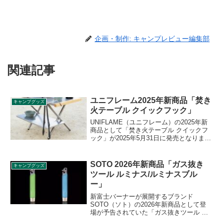
企画・制作: キャンプレビュー編集部
関連記事
ユニフレーム2025年新商品「焚き
キャンプグッズ
火テーブル クイックフック」
UNIFLAME（ユニフレーム）の2025年新
商品として「焚き火テーブル クイックフ
ック」が2025年5月31日に発売となりまし
た。使いたいときにすぐに焚き火テーブ
ルの右側の木柄に取付られるフックで、
トングやカップを引掛けるのにちょうど
SOTO 2026年新商品「ガス抜き
キャンプグッズ
いいサイズに設計されています。詳細を
ツール ルミナス/ルミナスブル
レビューします。
ー」
新富士バーナーが展開するブランド
SOTO（ソト）の2026年新商品として登
場が予告されていた「ガス抜きツール ル
ミナス/ルミナスブルー」が2026年1月30