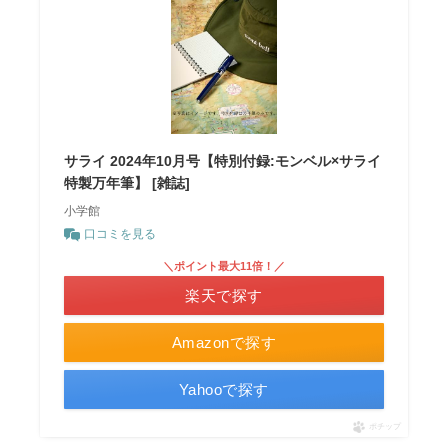
サライ 2024年10月号【特別付録:モンベル×サライ
特製万年筆】 [雑誌]
小学館
口コミを見る
＼ポイント最大11倍！／
楽天で探す
Amazonで探す
Yahooで探す
ポチップ