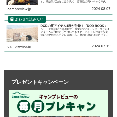
す。鋳鉄製で油なじみが良く、蓄熱性の高いゆっくり火を
通すことができるスキレットで、サイズは直径12cmなので
ソロキャンにぴったりです。詳細をレビューします。
2024.08.07
campreview.jp
DODの夏アイテム4種が付録！「DOD BOOK」
シリーズ累計65万部突破の「DOD BOOK」シリーズから4
アイテムが付録として付いてきます。ハンドル付きで持ち
運びに便利なステンレスボトル、夏のお出かけにピッタリ
なクリアバッグ、自宅でもアウトドアでも使えるテーブル
ウェアセット、クリアホルダーの4アイテムです。詳細をレ
ビューします。
2024.07.19
campreview.jp
プレゼントキャンペーン