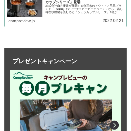
カップシリーズ」登場
株式会社山谷産業が展開する燕三条のアウトドア用品ブラ
ンド「TSBBQ（ティーエスビービーキュー）」から、蒸し
料理や燻製も楽しめる「シェラカップシリーズ」4種が
2022年3月10日から発売されます。詳細をレビューしま
す。
2022.02.21
campreview.jp
プレゼントキャンペーン