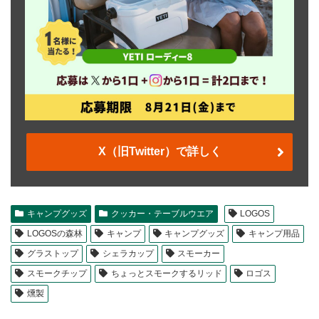
X（旧Twitter）で詳しく
キャンプグッズ
クッカー・テーブルウエア
LOGOS
LOGOSの森林
キャンプ
キャンプグッズ
キャンプ用品
グラストップ
シェラカップ
スモーカー
スモークチップ
ちょっとスモークするリッド
ロゴス
燻製