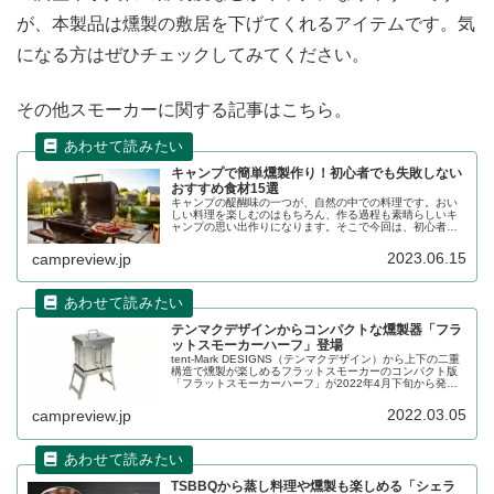
が、本製品は燻製の敷居を下げてくれるアイテムです。気
になる方はぜひチェックしてみてください。
その他スモーカーに関する記事はこちら。
キャンプで簡単燻製作り！初心者でも失敗しない
おすすめ食材15選
キャンプの醍醐味の一つが、自然の中での料理です。おい
しい料理を楽しむのはもちろん、作る過程も素晴らしいキ
ャンプの思い出作りになります。そこで今回は、初心者で
も簡単に作れる燻製をご紹介します。おすすめの燻製器や
燻製食材についてもご紹介しますので、この機会にぜひ手
2023.06.15
campreview.jp
作り薫製に挑戦して、キャンプの楽しみをさらに広げてく
ださい。
テンマクデザインからコンパクトな燻製器「フラ
ットスモーカーハーフ」登場
tent-Mark DESIGNS（テンマクデザイン）から上下の二重
構造で燻製が楽しめるフラットスモーカーのコンパクト版
「フラットスモーカーハーフ」が2022年4月下旬から発売
されます。デュオキャンプに最適なサイズ感となっていま
す。詳細をレビューします。
2022.03.05
campreview.jp
TSBBQから蒸し料理や燻製も楽しめる「シェラ