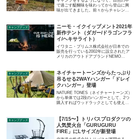
キャンプをするようになって、自然の中
で過ごす醍醐味を味わってから登山に興
味が出てきました。前々からチャレンジ
したいと思っていたものの、なかなか登
山デビューできず、先日やっと大菩薩嶺
へ登山できたので、その様子をご紹介し
ニーモ・イクイップメント2021年
キャンプグッズ
ます。
新作テント（ダガー/ドラゴンフラ
イ/ヘキサライト）
イワタニ・プリムス株式会社が日本での
販売を行っている2002年に設立されたア
メリカのアウトドアブランドNEMO
Equipment（ニーモ・イクイップメン
ト）。2021年の新モデルとしてテント5品
が発表されました。それぞれの商品の詳
ネイチャートーンズからたっぷり
キャンプグッズ
細をレビューします。
吊るせる2WAYハンガー「ドレイ
クハンガー」登場
NATURE TONES（ネイチャートーンズ）
から単体では2段のハンガーとして、2つ
購入すればウッドラックとしても使える
「ドレイクハンガー」の初回販売が2021
年10月10日21時から始まります。詳細を
レビューします。
【7/15〜】トリパスプロダクツの
キャンプグッズ
人気焚火台「GURUGURU
FIRE」にLサイズが新登場