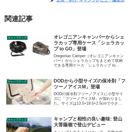
企画・制作: キャンプレビュー編集部
関連記事
オレゴニアンキャンパーからシェ
キャンプグッズ
ラカップ専用ケース「シェラカッ
プ to GO」登場
Oregonian Camper（オレゴニアンキャン
パー）からシェラカップをまとめて収納
できる専用ケース「シェラカップ to
GO」が登場しました。サイドにはメッシ
ュ生地を配し、乾きやすい仕様になって
います。詳細をレビューします。
DODから小型サイズの保冷剤「フ
キャンプグッズ
ツーノアイスM」登場
DODの保冷剤フツーノアイスに小型サイ
ズに「フツーノアイスM」が加わりまし
た。サイズは13.5×19.5×2.5cmで小さい
クーラーにも収まります。合わせてこれ
までのフツーノアイスは「フツーノアイ
スL」という商品名に変わります。詳細を
キャンプと相性の良い趣味: 登山
キャンプグッズ
レビューします。
大菩薩嶺で登山デビュー