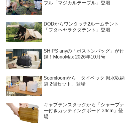
ブル「マジカルテーブル」登場
DODからワンタッチ2ルームテント
「フタヘヤラクダテント」登場
SHIPS anyの「ボストンバッグ」が付
録！MonoMax 2026年10月号
Soomloomから「タイベック 撥水収納
袋 2個セット」登場
キャプテンスタッグから「シャープナ
ー付きカッティングボード 34cm」登
場