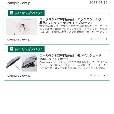
99.99％以上を実現した晴雨兼用傘です。詳細をレビューし
2025.06.12
campreview.jp
ます。
ワークマン2026年新商品「エックスシェルター
暑熱αワンタッチサンライトブロック」
WORKMAN（ワークマン）の2026年新商品として「エック
スシェルター暑熱αワンタッチサンライトブロック」が登場
しました。5種類の暑熱リスク軽減機能を有したワークマン
独自素材暑熱軽減 Xshelterを採用した折りたたみ傘で、ボ
タンひとつでパッと広がるワンタッチ構造となっていま
2026.05.31
campreview.jp
す。詳細をレビューします。
コールマン2026年新商品「モバイルシェード
55DR ライト / オート」
Coleman（コールマン）の2026年新商品として「モバイル
シェード 55DR ライト / オート」が登場しました。ダーク
ルームテクノロジーで遮光率抜群な、ワンプッシュで開閉
できる晴雨兼用折りたたみ傘です。詳細をレビューしま
す。
2026.03.20
campreview.jp