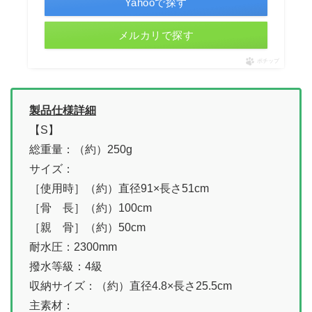
Yahooで探す
メルカリで探す
ポチップ
製品仕様詳細
【S】
総重量：（約）250g
サイズ：
［使用時］（約）直径91×長さ51cm
［骨 長］（約）100cm
［親 骨］（約）50cm
耐水圧：2300mm
撥水等級：4級
収納サイズ：（約）直径4.8×長さ25.5cm
主素材：