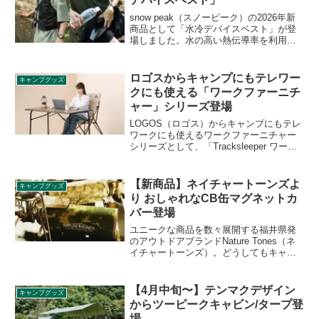
snow peak（スノーピーク）の2026年新
商品として「水冷デバイスベスト」が登
場しました。水の高い熱伝導率を利用し
て身体の熱を効率よく奪い、静音かつ安
定した冷却効果を維持する水冷式冷却シ
ステムを採用したス水冷ベストです。詳
ロゴスからキャンプにもテレワー
キャンプグッズ
細をレビューします。
クにも使える「ワークファーニチ
ャー」シリーズ登場
LOGOS（ロゴス）からキャンプにもテレ
ワークにも使えるワークファーニチャー
シリーズとして、「Tracksleeper ワーク
アイアン100kテーブル」、「Tradcanvas
ワークバックチェア 」が登場しました。
詳細をレビューします。
【新商品】ネイチャートーンズよ
キャンプグッズ
り おしゃれなCB缶マグネットカ
バー登場
ユニークな商品を数々展開する福井県発
のアウトドアブランドNature Tones（ネ
イチャートーンズ）。どうしてもキャン
プサイトにおいて生活感が出てしまうCB
缶を装飾するおしゃれなCB缶マグネット
カバーが2020年11月6日に登場します。そ
【4月中旬〜】テンマクデザイン
キャンプグッズ
の詳細をレビューします。
からツーピークキャビン/タープ登
場