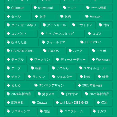
Coleman
snow peak
テント
セール情報
セール
お得
収納
Amazon
タイムセール祭り
タイムセール
アウトドア
付録
コンパクト
キャプテンスタッグ
ロゴス
折りたたみ
フィールドア
FIELDOOR
CAPTAIN STAG
LOGOS
バッグ
コラボ
テーブル
ワークマン
ディーオーディー
Workman
タープ
福袋
いつから
スマイルセール
チェア
ランタン
シェルター
比較
軽量
まとめ
テンマクデザイン
2025年新商品
2024年新商品
焚き火台
おすすめ
2026年新商品
調理器具
Ogawa
tent-Mark DESIGNS
保冷
ソロキャンプ
限定
ユニフレーム
オガワ