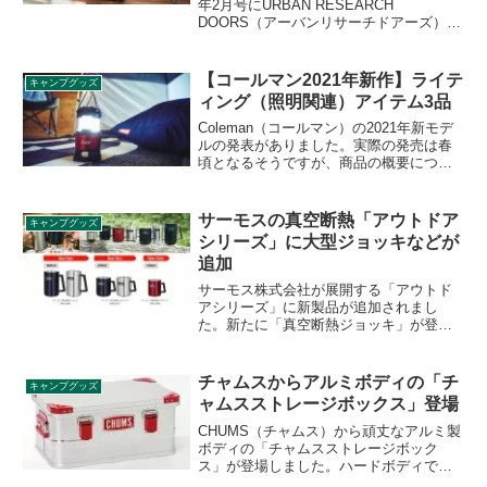
年2月号にURBAN RESEARCH
DOORS（アーバンリサーチドアーズ）の
「財布機能&外ポケット付き!トートバッ
グ」が付録として付きます。ポケットが
印象的なトートバッグで、ガバッと開く
【コールマン2021年新作】ライテ
キャンプグッズ
マチが特徴の横長ポケットは財布として
ィング（照明関連）アイテム3品
使うことができます。詳細をレビューし
ます。
Coleman（コールマン）の2021年新モデ
ルの発表がありました。実際の発売は春
頃となるそうですが、商品の概要につい
て先行してご紹介します。ランタン製品
が生業であるため期待できるライティン
グ（照明関連グッズ）の3商品について詳
サーモスの真空断熱「アウトドア
キャンプグッズ
細をレビューします。
シリーズ」に大型ジョッキなどが
追加
サーモス株式会社が展開する「アウトド
アシリーズ」に新製品が追加されまし
た。新たに「真空断熱ジョッキ」が登場
し、「真空断熱マグカップ」には新サイ
ズの450mlサイズが追加、350mlサイズに
は新色のクランベリーが加わりました。
チャムスからアルミボディの「チ
キャンプグッズ
詳細をレビューします。
ャムスストレージボックス」登場
CHUMS（チャムス）から頑丈なアルミ製
ボディの「チャムスストレージボック
ス」が登場しました。ハードボディで中
身のグッズをしっかり守りながら、所々