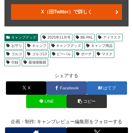
X（旧Twitter）で詳しく
キャンプグッズ
2025年11月号
BE-PAL
アイマスク
お守り
キャンプ
キャンプグッズ
キャンプ用品
ゴルゴ
ゴルゴ13
ビーパル
ポーチ
マスク
付録
最強寝眼鏡
シェアする
X
Facebook
はてブ
LINE
コピー
企画・制作: キャンプレビュー編集部をフォローする