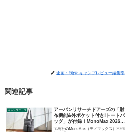
企画・制作: キャンプレビュー編集部
関連記事
アーバンリサーチドアーズの「財
キャンプグッズ
布機能&外ポケット付き!トートバ
ッグ」が付録！MonoMax 2026年
2月号
宝島社のMonoMax（モノマックス）2026