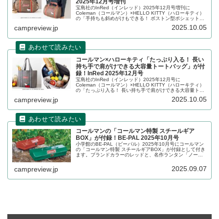
2025年12月号増刊
宝島社のInRed（インレッド）2025年12月号増刊に
Coleman（コールマン）×HELLO KITTY（ハローキティ）
の「手持ちも斜めがけもできる！ ボストン型ポシェット」
が付録として付きます。手持ちはもちろん、長さが変えら
2025.10.05
campreview.jp
れるショルダーストラップ 付きなので斜めがけにすること
もできます。詳細をレビューします。
コールマン×ハローキティ「たっぷり入る！ 長い
持ち手で肩がけできる大容量トートバッグ」が付
録！InRed 2025年12月号
宝島社のInRed（インレッド）2025年12月号に
Coleman（コールマン）×HELLO KITTY（ハローキティ）
の「たっぷり入る！ 長い持ち手で肩がけできる大容量トー
トバッグ」が付録として付きます。赤いりんごにつかまる
2025.10.05
campreview.jp
姿が愛らしいハローキティとコールマンの赤ロゴがアクセ
ントになったトートバッグです。詳細をレビューします。
コールマンの「コールマン特製 スチールギア
BOX」が付録！BE-PAL 2025年10月号
小学館のBE-PAL（ビーパル）2025年10月号にコールマン
の「コールマン特製 スチールギアBOX」が付録として付き
ます。ブランドカラーのレッドと、名作ランタン「ノース
スター」などのボディーカラーをイメージしたグリーンの2
色、どちらかの色がランダムで入っています。詳細をレビ
2025.09.07
campreview.jp
ューします。