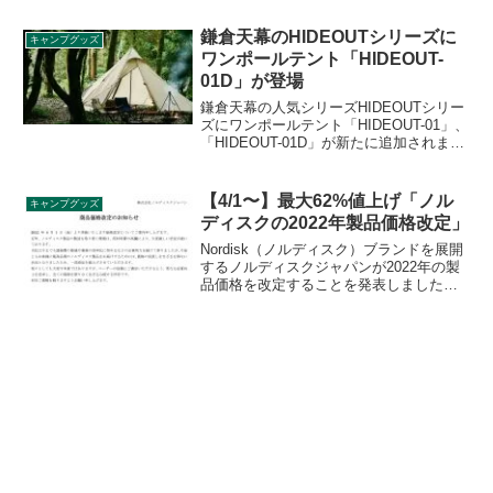
にアクセントのレッドカラーを施し、チ
ャムスロゴも正面にあしらわれていま
鎌倉天幕のHIDEOUTシリーズに
キャンプグッズ
す。詳細をレビューします。
ワンポールテント「HIDEOUT-
01D」が登場
鎌倉天幕の人気シリーズHIDEOUTシリー
ズにワンポールテント「HIDEOUT-01」、
「HIDEOUT-01D」が新たに追加されまし
た。同社のインナーテントSTORM
SHELTER（ストームシェルター）とも互
換性があり、使うことができます。詳細
【4/1〜】最大62%値上げ「ノル
キャンプグッズ
をレビューします。
ディスクの2022年製品価格改定」
Nordisk（ノルディスク）ブランドを展開
するノルディスクジャパンが2022年の製
品価格を改定することを発表しました。
値上げの理由は原材料費の高騰と発表さ
れています。15製品について価格改定が
発表されており、新価格は2022年4月1日
より適用されます。詳細をレビューしま
す。