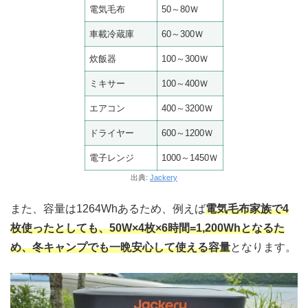
電気毛布
50～80Ｗ
車載冷蔵庫
60～300Ｗ
炊飯器
100～300Ｗ
ミキサー
100～400Ｗ
エアコン
400～3200Ｗ
ドライヤー
600～1200Ｗ
電子レンジ
1000～1450Ｗ
出典:
Jackery
また、容量は1264Whあるため、例えば
電気毛布家族で4
枚使ったとしても、50W×4枚×6時間=1,200Whとなるた
め、冬キャンプでも一晩安心して使える容量
となります。