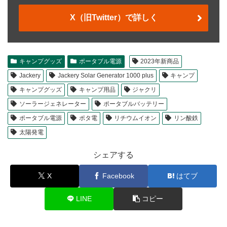
X（旧Twitter）で詳しく
キャンプグッズ
ポータブル電源
2023年新商品
Jackery
Jackery Solar Generator 1000 plus
キャンプ
キャンプグッズ
キャンプ用品
ジャクリ
ソーラージェネレーター
ポータブルバッテリー
ポータブル電源
ポタ電
リチウムイオン
リン酸鉄
太陽発電
シェアする
X
Facebook
はてブ
LINE
コピー