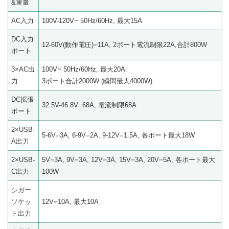
&重量
AC入力
100V-120V~ 50Hz/60Hz, 最大15A
DC入力
12-60V(動作電圧)⎓11A, 2ポート電流制限22A,合計800W
ポート
3×AC出
100V~ 50Hz/60Hz, 最大20A
力
3ポート合計2000W (瞬間最大4000W)
DC拡張
32.5V-46.8V⎓68A, 電流制限68A
ポート
2×USB-
5-6V⎓3A, 6-9V⎓2A, 9-12V⎓1.5A, 各ポート最大18W
A出力
2×USB-
5V⎓3A, 9V⎓3A, 12V⎓3A, 15V⎓3A, 20V⎓5A, 各ポート最大
C出力
100W
シガー
ソケッ
12V⎓10A, 最大10A
ト出力