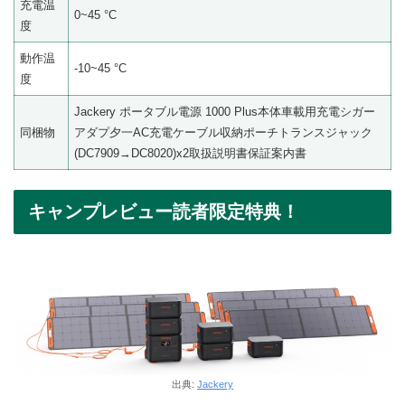
充電温
0~45 °C
度
動作温
-10~45 °C
度
Jackery ポータブル電源 1000 Plus本体車載用充電シガー
同梱物
アダプ夕一AC充電ケーブル収納ポーチトランスジャック
(DC7909→DC8020)x2取扱説明書保証案内書
キャンプレビュー読者限定特典！
出典:
Jackery