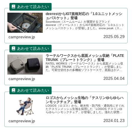
deerestからIGT規格対応の「1.0ユニットメッシ
ュバスケット」登場
Soomloom（スームルーム）が展開するブランド
deerest（ディーレスト）からIGT規格対応の「1.0ユニット
メッシュバスケット」が登場しました。snow peak（スノ
ーピーク）のIGT規格に対応した1ユニットサイズのメッシ
ュバスケットで、対応するテーブルにバスケットをセット
2025.05.29
campreview.jp
することができます。詳細をレビューします。
ラーテルワークスから底面メッシュ収納「PLATE
TRUNK（プレートトランク）」登場
RATEL WORKS（ラーテルワークス）から底面メッシュ収
納「PLATE TRUNK（プレートトランク）」が登場しまし
た。可変仕切付きの多機能ソフトケースで、底面はがメッ
シュ素材のため、食器洗浄後の乾燥・収納をスムーズに行
うことができます。詳細をレビューします。
2025.04.04
campreview.jp
ロゴスからメッシュ生地の「テスリンゆらゆらハ
ンモックチェア」登場
LOGOS（ロゴス）から、耐水性・防汚性・通気性にすぐれ
たテスリンメッシュ生地を採用した「LOGOS テスリンゆ
らゆらハンモックチェア」が登場しました。濡れた状態で
座っても蒸れやベタつきを感じにくく、アウトドアで活躍
します。詳細をレビューします。
2024.01.23
campreview.jp