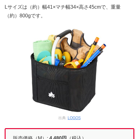
Lサイズは（約）幅41×マチ幅34×高さ45cmで、重量
（約）800gです。
出典:
LOGOS
販売価格（M）:
4,480円
（税込）