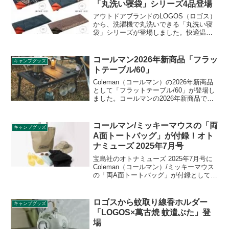
「丸洗い寝袋」シリーズ4品登場
アウトドアブランドのLOGOS（ロゴス）
から、洗濯機で丸洗いできる「丸洗い寝
袋」シリーズが登場しました。快適温度
や素材の違いにより4品ラインナップされ
ています。汗ばむ季節に向けて便利な寝
袋の詳細をレビューします。
コールマン2026年新商品「フラッ
キャンプグッズ
トテーブル/60」
Coleman（コールマン）の2026年新商品
として「フラットテーブル/60」が登場し
ました。コールマンの2026年新商品であ
る「デュアルガスバーナーストーブ」が
セット可能な、高さを2段階で調節できる
薄型コンパクトテーブルです。詳細をレ
コールマン/ミッキーマウスの「両
キャンプグッズ
ビューします。
A面トートバッグ」が付録！オト
ナミューズ 2025年7月号
宝島社のオトナミューズ 2025年7月号に
Coleman（コールマン）/ミッキーマウス
の「両A面トートバッグ」が付録として付
きます。ミッキーマウスとコールマンロ
ゴをダブルであしらった大容量トートバ
ッグで、本体生地は丈夫なリップストッ
ロゴスから蚊取り線香ホルダー
キャンプグッズ
プ素材を採用しています。詳細をレビュ
「LOGOS×萬古焼 蚊遣ぶた」登
ーします。
場