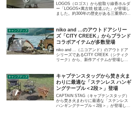
LOGOS（ロゴス）から蚊取り線香ホルダ
ー「LOGOS×萬古焼 蚊遣ぶた」が登場し
ました。約300年の歴史がある三重県の伝
統産業「萬古焼（ばんこやき）」に、ロ
ゴスの紋が入った蚊取り線香ホルダーで
す。詳細をレビューします。
niko and …のアウトドアシリー
キャンプグッズ
ズ「CITY CREEK」からブランド
コラボアイテムが多数登場
niko and ...（ニコアンド）のアウトドア
シリーズであるCITY CREEK（シティク
リーク）から、新作アイテムが登場しま
した。タイダイエスニック柄をモチーフ
にしたオリジナルアイテムを中心に、キ
ャンプギアブランドや車のリノベーショ
キャプテンスタッグから焚き火ま
キャンプグッズ
ンブランドとのコラボ商品も同時発売で
わりに最適な「ステンレス ハンギ
す。詳細をレビューします。
ングテーブル＜2段＞」登場
CAPTAIN STAG（キャプテンスタッグ）
から焚き火まわりに最適な「ステンレス
ハンギングテーブル＜2段＞」が登場しま
した。上段には、火にかけた鍋やダッチ
オーブンが置けるステンレス天板を採用
しています。詳細をレビューします。