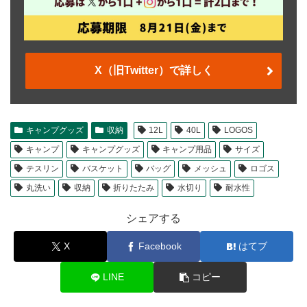
X（旧Twitter）で詳しく
キャンプグッズ
収納
12L
40L
LOGOS
キャンプ
キャンプグッズ
キャンプ用品
サイズ
テスリン
バスケット
バッグ
メッシュ
ロゴス
丸洗い
収納
折りたたみ
水切り
耐水性
シェアする
X
Facebook
はてブ
LINE
コピー