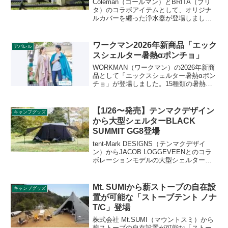
Coleman（コールマン）とBRITA（ブリ
タ）のコラボアイテムとして、オリジナ
ルカバーを纏った浄水器が登場しまし
た。ブリタのタンク型浄水器「フロー」
とボトル型浄水器「アクティブ」が、コ
ラボ仕様で数量限定販売です。詳細をレ
ワークマン2026年新商品「エック
アパレル
ビューします。
スシェルター暑熱αポンチョ」
WORKMAN（ワークマン）の2026年新商
品として「エックスシェルター暑熱αポン
チョ」が登場しました。15種類の暑熱リ
スク軽減機能を有したワークマン独自素
材暑熱軽減 Xshelterを採用したポンチョ
で、乾くときの気化冷却で生地の温度を
【1/26〜発売】テンマクデザイン
キャンプグッズ
下げ、湿潤時の持続的な冷感を実現しま
から大型シェルターBLACK
す。詳細をレビューします。
SUMMIT GG8登場
tent-Mark DESIGNS（テンマクデザイ
ン）からJACOB LOGGEVEENとのコラ
ボレーションモデルの大型シェルター
BLACK SUMMIT GG8が2021年1月26日か
ら発売されます。コットを最大8台収容で
きる大型ツインポールシェルターの特徴
Mt. SUMIから薪ストーブの自在設
キャンプグッズ
をレビューします。
置が可能な「ストーブテント ノナ
T/C」登場
株式会社 Mt.SUMI（マウントスミ）から
薪ストーブの自在設置が可能な「ストー