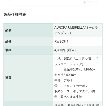
ポチップ
製品仕様詳細
AURORA UMBRELLA(オーロラ
品名
アンブレラ)
品番
RWS0344
価格
4,380円（税込）
生地：20Dポリエステル(裏：ブ
ラックコーティング)
遮光率100％、UPF50+、
耐水圧8,000mm
材質
中棒：アルミ
骨 ：アルミ＋カーボン
収納ケース：ポリエステル(内
側：吸水タオル生地
使用時：[直径] 約96cm [長さ] 約