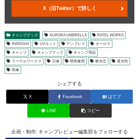
X（旧Twitter）で詳しく
キャンプグッズ
AURORA UMBRELLA
RATEL WORKS
RWS0344
UVカット
アンブレラ
オーロラ
キャンプ
キャンプグッズ
キャンプ用品
ラーテルワークス
日傘
晴雨兼用
耐水圧
遮光性
雨傘
シェアする
X
Facebook
はてブ
LINE
コピー
企画・制作: キャンプレビュー編集部をフォローする