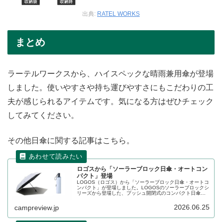
出典:
RATEL WORKS
まとめ
ラーテルワークスから、ハイスペックな晴雨兼用傘が登場
しました。使いやすさや持ち運びやすさにもこだわりの工
夫が感じられるアイテムです。気になる方はぜひチェック
してみてください。
その他日傘に関する記事はこちら。
ロゴスから「ソーラーブロック日傘・オートコン
パクト」登場
LOGOS（ロゴス）から「ソーラーブロック日傘・オートコ
ンパクト」が登場しました。LOGOSのソーラーブロックシ
リーズから登場した、プッシュ開閉式のコンパクト日傘
で、UV-CUT率99.9％以上・遮光率99.99％以上に加え、優
れた遮熱効果のある生地を採用し、日向と日陰で最大約マ
2026.06.25
campreview.jp
イナス15℃を実現します。詳細をレビューします。