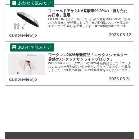
フィールドアからUV遮蔽率99.9%の「折りたた
み日傘」登場
FIELDOOR（フィールドア）からUV遮蔽率99.9%の「折り
たたみ日傘」が登場しました。傘の外側にシルバー加工を
することで日差しを反射します。傘の内側は暗い色で地面
からの照り返しを防ぎ、高い遮熱効果を発揮します。詳細
をレビューします。
2025.05.12
campreview.jp
ワークマン2026年新商品「エックスシェルター
暑熱αワンタッチサンライトブロック」
WORKMAN（ワークマン）の2026年新商品として「エック
スシェルター暑熱αワンタッチサンライトブロック」が登場
しました。5種類の暑熱リスク軽減機能を有したワークマン
独自素材暑熱軽減 Xshelterを採用した折りたたみ傘で、ボ
タンひとつでパッと広がるワンタッチ構造となっていま
2026.05.31
campreview.jp
す。詳細をレビューします。