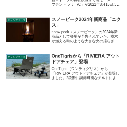
ブテント ノナT/C」が2021年8月15日より
クラウドファンディングサービス
Makuake（マクアケ）にて販売開始され
ました。詳細をレビューします。
スノーピーク2024年新商品「ニク
キャンプグッズ
ス」
snow peak（スノーピーク）の2024年新
商品として登場が予告されていた、樹木
が燃える時のような大きな火の揺らぎ
を、ミニマムに再現するガスランプ「ニ
クス」が2024年4月27日に発売されまし
た。揺らめく火を見つめる情緒的なひと
OneTigrisから「RIVIERA アウト
キャンプグッズ
ときを楽しめるランプです。詳細をレビ
ドアチェア」登場
ューします。
OneTigris（ワンティグリス）から
「RIVIERA アウトドアチェア」が登場し
ました。2段階に調節可能なチルトによ
り、普通に座ることも、リクライニング
することもできるアウトドアチェアで、
好みの角度でリラックスできます。詳細
をレビューします。