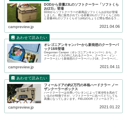
DODから容量23Lのソフトクーラー「ソフトくら
お(23)」登場
DODからソフトクーラーの新商品ソフトくらお(23)が登場
しました。既に販売されている容量10Lのソフトくらこ(10)
と容量46Lのソフトくらぞう(46)のちょうど間を埋めるライ
ンナップの拡充となります。詳細をレビューします。
2021.04.06
campreview.jp
オレゴニアンキャンパーから新発想のクーラーパ
ック18/8登場
Oregonian Camper（オレゴニアンキャンパー）から、ク
ーラーボックスの中に入れるクーラー、クーラー・イン・
クーラーという新発想のクーラーパック18、クーラーパッ
ク8が登場しました。ソフトクーラーでもハードクーラーで
もない本製品の詳細をレビューします。
2021.04.11
campreview.jp
フィールドアの約2万円の本格ハードクラー ノー
ザンクーラーボックス
ハードクーラーは分厚いウレタンによって保冷性を高めて
いるのが特徴ですが、ソフトクーラーに比べてどうしても
高価になってしまいます。FIELDOOR（フィールドア）が
提供するノーザンクーラーボックスはハードクラーにも関
わらず低価格を実現しています。詳細をレビューします。
2021.01.22
campreview.jp