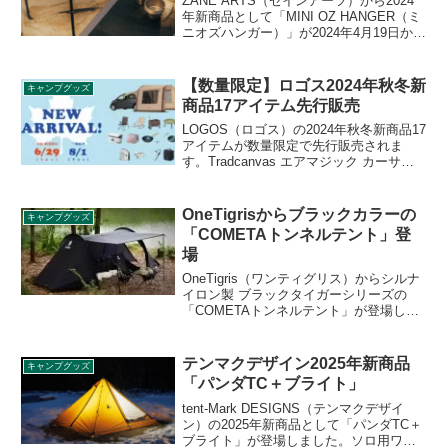
ZANE ARTS（ゼインアーツ）から2024
年新商品として「MINI OZ HANGER（ミ
ニオズハンガー）」が2024年4月19日から
発売されます。2021年にリリースしたオ
ズハンガーのデザインをそのままに、テ
ーブル設置型にスケールダウンしたミニ
【数量限定】ロゴス2024年秋冬新
キャンプグッズ
ランタンハンガーです。詳細をレビュー
商品17アイテム先行販売
します。
LOGOS（ロゴス）の2024年秋冬新商品17
アイテムが数量限定で先行販売されま
す。Tradcanvas エアマジック カーサイ
ドルーム、Tradcanvas スウィングあぐら
チェア、LOGOS 氷点下電気冷蔵ボック
ス（AC・DC）など注目の新商品が続々登
OneTigrisからブラックカラーの
キャンプグッズ
場します。詳細をレビューします。
「COMETAトンネルテント」登
場
OneTigris（ワンティグリス）からシルナ
イロン製 ブラックタイガーシリーズの
「COMETAトンネルテント」が登場しま
した。吊り下げ式のインナーテント付き
で、2人でゆとりを持って使えるトンネル
型テントです。詳細をレビューします。
テンマクデザイン2025年新商品
キャンプグッズ
「パンダTC＋ブライト」
tent-Mark DESIGNS（テンマクデザイ
ン）の2025年新商品として「パンダTC＋
ブライト」が登場しました。ソロ用ワン