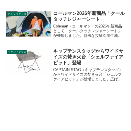
ポールテントとして市場を開拓してきた
パンダシリーズの2025年最新作で、大型
窓を搭載しており、雨天時にも明るく快
コールマン2026年新商品「クール
キャンプグッズ
適に過ごすことができます。詳細をレビ
タッチレジャーシート」
ューします。
Coleman（コールマン）の2026年新商品
として「クールタッチレジャーシート」
が登場しました。特殊な接触冷感生地を
採用したひんやり快適な肌ざわりのレジ
ャーシートで、コールマンのクイックア
ップシェードにぴったりのサイズ仕様で
キャプテンスタッグからワイドサ
キャンプグッズ
す。撥水加工で水や汚れに強く、丸洗い
イズの焚き火台「シェルファイア
OKです。詳細をレビューします。
ピット」登場
CAPTAIN STAG（キャプテンスタッグ）
からワイドサイズの焚き火台「シェルフ
ァイアピット」が登場しました。広げる
と40×40cmの大きさになるため、ソロで
もファミリーでも使いやすい焚き火台で
す。詳細をレビューします。