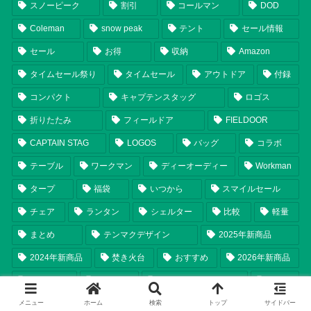
スノーピーク
割引
コールマン
DOD
Coleman
snow peak
テント
セール情報
セール
お得
収納
Amazon
タイムセール祭り
タイムセール
アウトドア
付録
コンパクト
キャプテンスタッグ
ロゴス
折りたたみ
フィールドア
FIELDOOR
CAPTAIN STAG
LOGOS
バッグ
コラボ
テーブル
ワークマン
ディーオーディー
Workman
タープ
福袋
いつから
スマイルセール
チェア
ランタン
シェルター
比較
軽量
まとめ
テンマクデザイン
2025年新商品
2024年新商品
焚き火台
おすすめ
2026年新商品
調理器具
Ogawa
tent-Mark DESIGNS
保冷
ソロキャンプ
ユニフレーム
限定
オガワ
メニュー
ホーム
検索
トップ
サイドバー