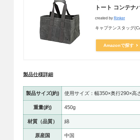
トート コンテナバッ
created by
Rinker
キャプテンスタッグ(CAPT
Amazonで探す
製品仕様詳細
製品サイズ(約)
使用サイズ：幅350×奥行290×高さ
重量(約)
450g
材質（品質）
綿
原産国
中国