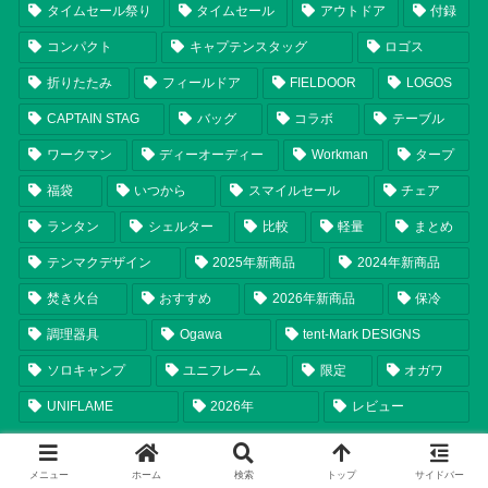
タイムセール祭り
タイムセール
アウトドア
付録
コンパクト
キャプテンスタッグ
ロゴス
折りたたみ
フィールドア
FIELDOOR
LOGOS
CAPTAIN STAG
バッグ
コラボ
テーブル
ワークマン
ディーオーディー
Workman
タープ
福袋
いつから
スマイルセール
チェア
ランタン
シェルター
比較
軽量
まとめ
テンマクデザイン
2025年新商品
2024年新商品
焚き火台
おすすめ
2026年新商品
保冷
調理器具
Ogawa
tent-Mark DESIGNS
ソロキャンプ
ユニフレーム
限定
オガワ
UNIFLAME
2026年
レビュー
メニュー
ホーム
検索
トップ
サイドバー