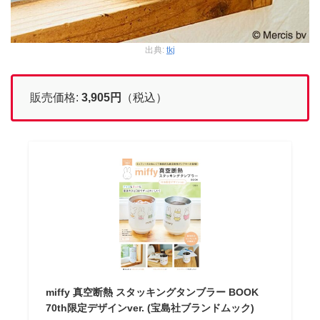
出典:
tkj
販売価格:
3,905
円
（税込）
miffy 真空断熱 スタッキングタンブラー BOOK
70th限定デザインver. (宝島社ブランドムック)