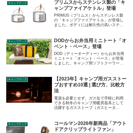
随所に拘りが詰め込まれており、ソロ用
プリムスからステンレス製の「キ
キャンプグッズ
のロッジテントを探していた人にはぴっ
ャンプファイアケトル」登場
たり。詳細をレビューします。
PRIMUS（プリムス）からステンレス製
の「キャンプファイアケトル」が登場し
ました。ボディには耐久性の高いステン
レスを採用し、底面には銅メッキ加工を
施して熱伝導率を高めています。容量
0.9Lと1.5Lの2サイズ展開で、用途に合わ
DODからお弁当用ミニトート「オ
キャンプグッズ
せて選ぶことができます。詳細をレビュ
ベント・ベース」登場
ーします。
DOD（ディーオーディー）からお弁当用
ミニトート「オベント・ベース」が登場
しました。キャンプ用ソフトクーラーの
ノウハウを活かした厚断熱材を搭載した
お弁当のためのミニトートで、外気の影
響を抑え、中に入れた保冷剤の冷たさを
【2023年】キャンプ用ガスストー
キャンプグッズ
長くキープします。詳細をレビューしま
ブおすすめ10選 | 選び方、比較方
す。
法
電源を必要とせず、ガス缶で手軽に利用
できる秋冬のキャンプ用暖房器具として
活躍するガスストーブ（ガスヒータ
ー）。同じ暖房器具の石油ストーブや薪
ストーブとの違いや、形状、燃料の違
い、イワタニ、センゴクアラジン、
コールマン2026年新商品「アウト
キャンプグッズ
KOVEAなどメーカーごとの比較と共に、
ドアクリップライトファン」
おすすめの10製品をご紹介します。