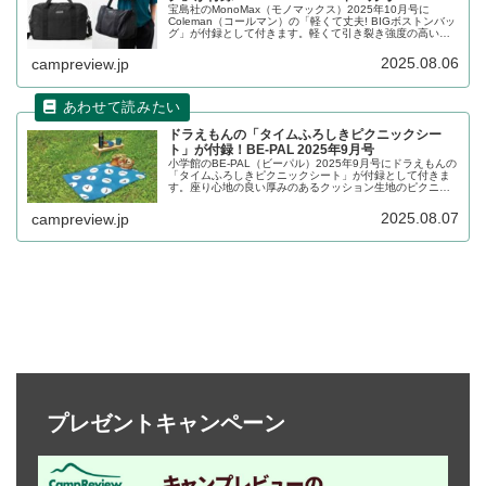
宝島社のMonoMax（モノマックス）2025年10月号に
Coleman（コールマン）の「軽くて丈夫! BIGボストンバッ
グ」が付録として付きます。軽くて引き裂き強度の高いリ
ップストップを使用しており、たっぷり荷物を入れても安
心して使えるボストンバッグです。詳細をレビューしま
2025.08.06
campreview.jp
す。
ドラえもんの「タイムふろしきピクニックシー
ト」が付録！BE-PAL 2025年9月号
小学館のBE-PAL（ビーパル）2025年9月号にドラえもんの
「タイムふろしきピクニックシート」が付録として付きま
す。座り心地の良い厚みのあるクッション生地のピクニッ
クシートで、裏地は防水加工されており、草地や海辺でも
安心です。くるくる巻いてリュックに付けて、ハイキング
2025.08.07
campreview.jp
のお供にぴったりです。詳細をレビューします。
プレゼントキャンペーン