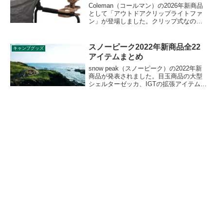
Coleman（コールマン）の2026年新商品
として「アウトドアクリップライトファ
ン」が登場しました。クリップ式なので
チェアのアーム、シェードのポール、机
などに挟んで使え、あらゆるレジャーシ
ーンで活躍するライトファンです。詳細
スノーピーク2022年新商品全22
キャンプグッズ
をレビューします。
アイテムまとめ
snow peak（スノーピーク）の2022年新
商品が発表されました。目玉商品の大型
シェルターゼッカ、IGTの拡張アイテム、
ピクニック用の小型テントや真空断熱容
器など、様々な商品が全部で22アイテム
発表されています。詳細をレビューしま
す。