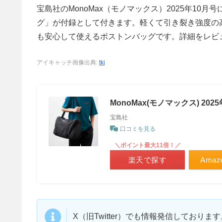
宝島社のMonoMax（モノマックス）2025年10月号
グ」が付録として付きます。軽くて引き裂き強度の
も安心して使えるボストンバッグです。詳細をレビ
アイキャッチ画像出典:
tkj
MonoMax(モノマックス) 202
宝島社
口コミを見る
＼ポイント最大11倍！／
楽天で探す
Ama
X（旧Twitter）でも情報発信しており