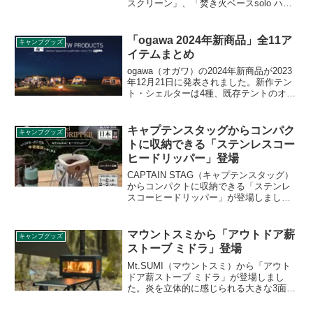
スクリーン」、「焚き火ベースsolo ハン
ガー」が登場しました。焚き火ベース
soloの専用オプション製品で、ステンレ
ス風防板と専用のツールハンガーです。
「ogawa 2024年新商品」全11ア
キャンプグッズ
詳細をレビューします。
イテムまとめ
ogawa（オガワ）の2024年新商品が2023
年12月21日に発表されました。新作テン
ト・シェルターは4種、既存テントのオプ
ション製品が4種、コットやハンガーなど
が3種というラインナップです。いずれの
製品も発表に合わせ予約受付が始まって
キャプテンスタッグからコンパク
キャンプグッズ
います。詳細をレビューします。
トに収納できる「ステンレスコー
ヒードリッパー」登場
CAPTAIN STAG（キャプテンスタッグ）
からコンパクトに収納できる「ステンレ
スコーヒードリッパー」が登場しまし
た。組み立て式の焚き火台のように、ス
テンレスのパーツを組み上げて使うコー
ヒードリッパーです。詳細をレビューし
マウントスミから「アウトドア薪
キャンプグッズ
ます。
ストーブ ミドラ」登場
Mt.SUMI（マウントスミ）から「アウト
ドア薪ストーブ ミドラ」が登場しまし
た。炎を立体的に感じられる大きな3面ガ
ラスを搭載した薪ストーブで、二次燃焼
構造を採用することで、薪を効率よく燃