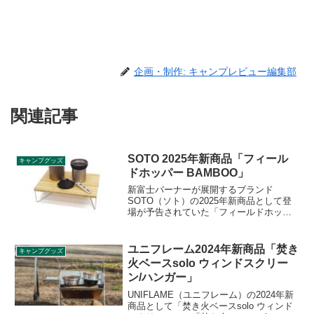
企画・制作: キャンプレビュー編集部
関連記事
SOTO 2025年新商品「フィール
キャンプグッズ
ドホッパー BAMBOO」
新富士バーナーが展開するブランド
SOTO（ソト）の2025年新商品として登
場が予告されていた「フィールドホッパ
ー BAMBOO」が2025年9月12日に発売と
なりました。ワンアクションで展開でき
る機能はそのままに、竹製の天板にする
ユニフレーム2024年新商品「焚き
キャンプグッズ
ことで、独特のぬくもりがアウトドアシ
火ベースsolo ウィンドスクリー
ーンに溶け込みます。詳細をレビューし
ン/ハンガー」
ます。
UNIFLAME（ユニフレーム）の2024年新
商品として「焚き火ベースsolo ウィンド