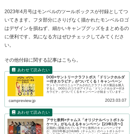
2023年4月号はモンベルのツールボックスが付録としてつ
いてきます。フタ部分にさりげなく描かれたモンベルロゴ
はデザインを損ねず、細かいキャンプグッズをまとめるの
に便利です。気になる方はぜひチェックしてみてくださ
い。
その他付録に関する記事はこちら。
DOD×サントリークラフトボス「ドリンクホルダ
ー付きカラビナ」がついてくる！キャンペーン
サントリーのリニューアルされたクラフトボス製品を購入
すると、DODとのコラボアイテム「ドリンクホルダー付き
カラビナ」がついてくるキャンペーンが始まっています。
コンビニ販路限定で2023年3月7日から販売が始まっていま
す。詳細をレビューします。
2023.03.07
campreview.jp
アサヒ飲料×チャムス「オリジナルペットボトル
ケース」がもらえるキャンペーン【23年3月〜】
定期的に開催されているアサヒ飲料のキャンペーンです
が、2023年春はCHUMS（チャムス）のペットボトルケー