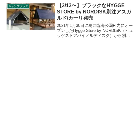
やし、高い燃焼力とクリーンな炎を生み
【3/13〜】ブラックなHYGGE
キャンプグッズ
出します。詳細をレビューします。
STORE by NORDISK別注アスガ
ルド/カーリ発売
2021年1月30日に葛西臨海公園Ff内にオー
プンしたHygge Store by NORDISK（ヒュ
ッゲストアバイノルディスク）から別注
モデルのAsgard（アスガルド）7.1と
Kari（カーリ）12ファントムブラックが
2021年3月10日から数量限定で販売されま
す。詳細をレビューします。