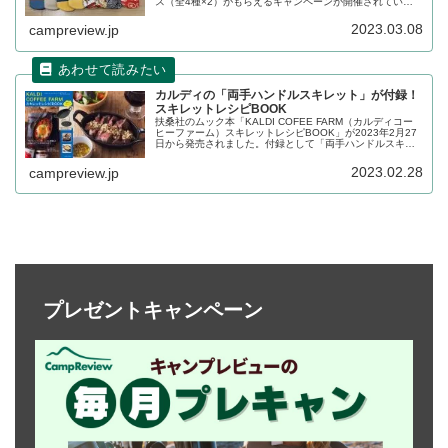
ス（全4種×2）がもらえるキャンペーンが開催されていま
す。アサヒ飲料の無糖茶ならびに水カテゴリーのペットボ
トル製品4本購入で1つもらえます。詳細をレビューしま
2023.03.08
campreview.jp
す。
カルディの「両手ハンドルスキレット」が付録！
スキレットレシピBOOK
扶桑社のムック本「KALDI COFEE FARM（カルディコー
ヒーファーム）スキレットレシピBOOK」が2023年2月27
日から発売されました。付録として「両手ハンドルスキレ
ット」がついており、レシピを見ながらスキレット料理が
楽しめます。詳細をレビューします。
2023.02.28
campreview.jp
プレゼントキャンペーン