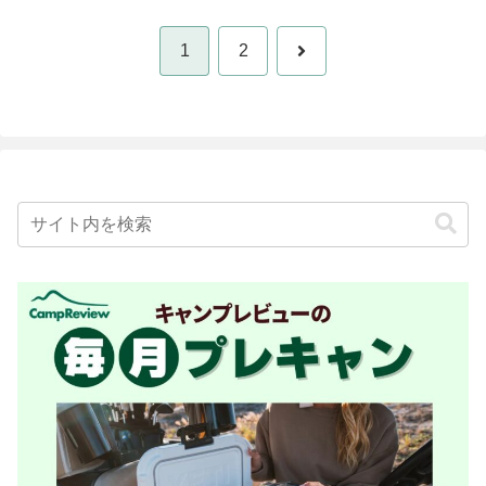
次
1
2
へ