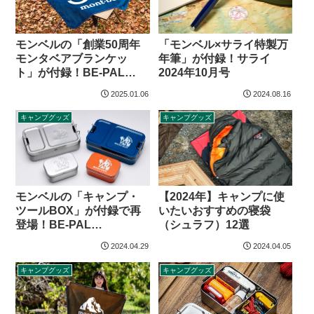
モンベルの「創業50周年
「モンベル×サライ特製万
モンタベアブランケッ
年筆」が付録！サライ
ト」が付録！BE-PAL
2024年10月号
2025年2月号
2025.01.06
2024.08.16
キャンプグッズ
キャンプグッズ
【2024年】キャンプに使
モンベルの「キャンプ・
いたいおすすめの寝袋
ツールBOX」が付録で再
（シュラフ）12選
登場！BE-PAL
OUTDOOR KIT BOX
2024.04.29
2024.04.05
mont-bell入門
キャンプグッズ
キャンプグッズ