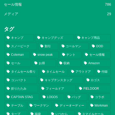
セール情報
786
メディア
29
タグ
キャンプ
キャンプグッズ
キャンプ用品
スノーピーク
割引
コールマン
DOD
Coleman
snow peak
テント
セール情報
セール
お得
収納
Amazon
タイムセール祭り
タイムセール
アウトドア
付録
コンパクト
キャプテンスタッグ
ロゴス
折りたたみ
フィールドア
FIELDOOR
CAPTAIN STAG
LOGOS
バッグ
コラボ
テーブル
ワークマン
ディーオーディー
Workman
タープ
福袋
いつから
スマイルセール