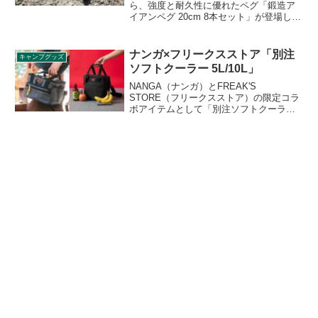
ら、強度と耐久性に優れたペグ「鍛造ア
イアンペグ 20cm 8本セット」が登場しま
した。金属を叩き圧力を加えて成型する
「鍛造製」の丈夫なペグです。詳細をレ
ビューします。
ナンガ×フリークスストア「別注
キャンプグッズ
ソフトクーラー 5L/10L」
NANGA（ナンガ）とFREAK'S
STORE（フリークスストア）の限定コラ
ボアイテムとして「別注ソフトクーラー
5L/10L」が登場しました。フェスやキャ
ンプ、ピクニックにはもちろん、買い物
用のバッグ（エコバッグ、マルシェバッ
グ）など幅広いシーンにぴったりのソフ
トクーラーです。詳細をレビューしま
す。