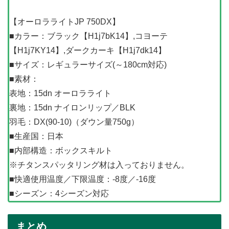
【オーロラライトJP 750DX】
■カラー：ブラック【H1j7bK14】,コヨーテ
【H1j7KY14】,ダークカーキ【H1j7dk14】
■サイズ：レギュラーサイズ(～180cm対応)
■素材：
表地：15dn オーロラライト
裏地：15dn ナイロンリップ／BLK
羽毛：DX(90-10)（ダウン量750g）
■生産国：日本
■内部構造：ボックスキルト
※チタンスパッタリング材は入っておりません。
■快適使用温度／下限温度：-8度／-16度
■シーズン：4シーズン対応
まとめ