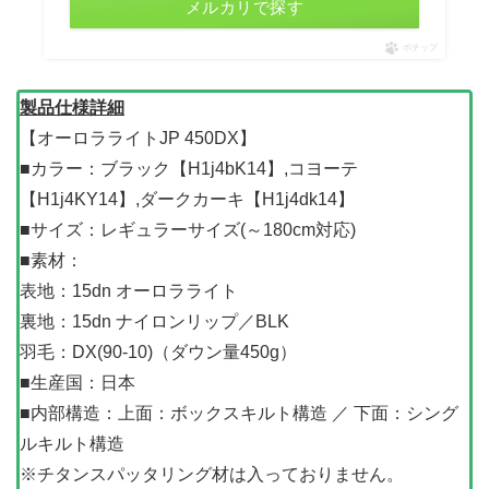
メルカリで探す
ポチップ
製品仕様詳細
【オーロラライトJP 450DX】
■カラー：ブラック【H1j4bK14】,コヨーテ
【H1j4KY14】,ダークカーキ【H1j4dk14】
■サイズ：レギュラーサイズ(～180cm対応)
■素材：
表地：15dn オーロラライト
裏地：15dn ナイロンリップ／BLK
羽毛：DX(90-10)（ダウン量450g）
■生産国：日本
■内部構造：上面：ボックスキルト構造 ／ 下面：シング
ルキルト構造
※チタンスパッタリング材は入っておりません。