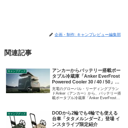
企画・制作: キャンプレビュー編集部
関連記事
アンカーからバッテリー搭載ポー
キャンプグッズ
タブル冷蔵庫「Anker EverFrost
Powered Cooler 30 / 40 / 50」登
場
充電のグローバル・リーディングブラン
ドAnker（アンカー）から、バッテリー搭
載ポータブル冷蔵庫「Anker EverFrost
Powered Cooler 30 / 40 / 50（アンカーエ
バーフロストパワードクーラー）」が登
場しました。世界最長の冷却時間を誇
DODから2輪でも4輪でも使える
キャンプグッズ
り、スマホやUSB家電に充電・給電も可
台車「タタメルンダーZ」登場 イ
能なハイスペック冷蔵庫です。詳細をレ
ンスタライブ限定紹介
ビューします。