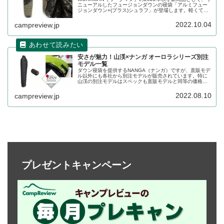
ニューアルしたフュージョンダウンの寝袋「アルミフュー
ジョンダウン+(プラス)シュラフ」が登場します。軽くて暖
かいダウンシュラフにブラックアルミを追加しています。
Web限定販売です。詳細をレビューします。
2022.10.04
campreview.jp
安さが魅力！山渓×ナンガ オーロラシリーズ別注
モデル一覧
ダウン寝袋を提供するNANGA（ナンガ）ですが、直販モデ
ル以外にも各社から別注モデルが販売されています。特に
山渓の別注モデルはスペックも直販モデルと同等の価格は
安く、非常にコストパフォーマンスに優れています。詳細
をレビューします。
2022.08.10
campreview.jp
プレゼントキャンペーン