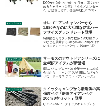
DODから2輪でも4輪でも使え、薄くたた
めるキャリー（台車）「タタメルンダー
Z」が登場します。発売時期は2022年2月
となりますが、2021年12月15日から先行
販売されます。詳細をレビューします。
オレゴニアンキャンパーから
キャンプグッズ
1,980円なのに大活躍な防水ハー
フサイズグランドシート登場
特徴的なカモフラ柄で数多くの収納グッ
ズなどを展開するOregonian Camper（オ
レゴニアンキャンパー）。以前から防水
グランドシートをS/M/Lサイズで販売して
いましたが、この度新商品としてハーフ
サイズが登場しました。ハーフサイズだ
サーモスのアウトドアシリーズに
キャンプグッズ
とどんなメリットがあるのか、詳細をレ
全4種7アイテムが新登場
ビューします。
魔法びんのグローバル企業サーモス株式
会社から、キャンプでの利用にもぴった
りな「サーモス アウトドアシリーズ」の
新製品4種7アイテムが2021年3月1日から
登場します。真空断熱マグカップ、保冷
缶ホルダー、真空断熱タンブラーの詳細
クイックキャンプから鍛造製の高
キャンプグッズ
をレビューします。
強度ペグ「鍛造アイアンペグ
20cm 8本セット」登場
QUICKCAMP（クイックキャンプ）か