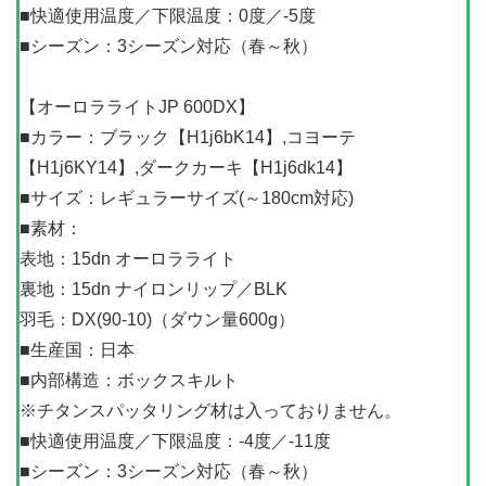
■快適使用温度／下限温度：0度／-5度
■シーズン：3シーズン対応（春～秋）
【オーロラライトJP 600DX】
■カラー：ブラック【H1j6bK14】,コヨーテ
【H1j6KY14】,ダークカーキ【H1j6dk14】
■サイズ：レギュラーサイズ(～180cm対応)
■素材：
表地：15dn オーロラライト
裏地：15dn ナイロンリップ／BLK
羽毛：DX(90-10)（ダウン量600g）
■生産国：日本
■内部構造：ボックスキルト
※チタンスパッタリング材は入っておりません。
■快適使用温度／下限温度：-4度／-11度
■シーズン：3シーズン対応（春～秋）