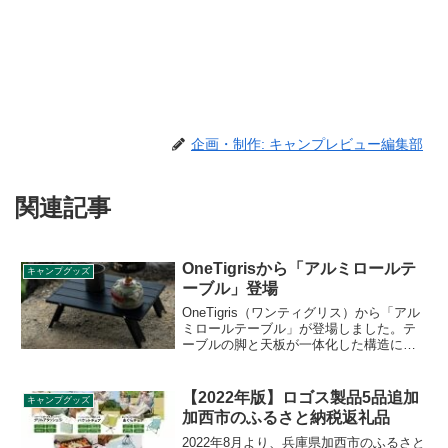
企画・制作: キャンプレビュー編集部
関連記事
OneTigrisから「アルミロールテ
キャンプグッズ
ーブル」登場
OneTigris（ワンティグリス）から「アル
ミロールテーブル」が登場しました。テ
ーブルの脚と天板が一体化した構造にな
っており、各パーツを広げるだけで簡単
に組立てることができます。本体素材は
軽量なアルミが採用されており、耐熱性
【2022年版】ロゴス製品5品追加
キャンプグッズ
もあります。詳細をレビューします。
加西市のふるさと納税返礼品
2022年8月より、兵庫県加西市のふるさと