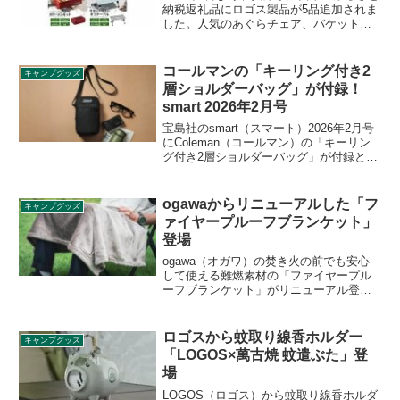
納税返礼品にロゴス製品が5品追加されま
した。人気のあぐらチェア、バケットチ
ェアやカラーメスキットなどが返礼品と
してもらえます。寄付金額や還元率をま
とめています。詳細をレビューします。
コールマンの「キーリング付き2
キャンプグッズ
層ショルダーバッグ」が付録！
smart 2026年2月号
宝島社のsmart（スマート）2026年2月号
にColeman（コールマン）の「キーリン
グ付き2層ショルダーバッグ」が付録とし
て付きます。メイン室は500mlペットボト
ルや長財布が入る大きさで、フロントポ
ケットには鍵やイヤホンなどのガジェッ
ogawaからリニューアルした「フ
キャンプグッズ
ト、ハンドクリームなどのコスメが入り
ァイヤープルーフブランケット」
小物を整理できます。詳細をレビューし
登場
ます。
ogawa（オガワ）の焚き火の前でも安心
して使える難燃素材の「ファイヤープル
ーフブランケット」がリニューアル登場
しました。ブランドタグが刺繍に変更さ
れ、これまで通りS、M、Lの3サイズ展開
となっています。収納メッシュポーチが
ロゴスから蚊取り線香ホルダー
キャンプグッズ
ついて持ち運びにも便利です。詳細をレ
「LOGOS×萬古焼 蚊遣ぶた」登
ビューします。
場
LOGOS（ロゴス）から蚊取り線香ホルダ