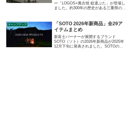
ー「LOGOS×萬古焼 蚊遣ぶた」が登場し
ました。約300年の歴史がある三重県の伝
統産業「萬古焼（ばんこやき）」に、ロ
ゴスの紋が入った蚊取り線香ホルダーで
す。詳細をレビューします。
「SOTO 2026年新商品」全29ア
キャンプグッズ
イテムまとめ
新富士バーナーが展開するブランド
SOTO（ソト）の2026年新商品が2025年
12月下旬に発表されました。SOTOのバ
ーナー製品をより活用できるクッカーオ
プションや、蓄光素材を使ったガストー
チ、フィールドカイトやフィールドホッ
パーの新商品など、様々なアイテムが登
場します。詳細をレビューします。