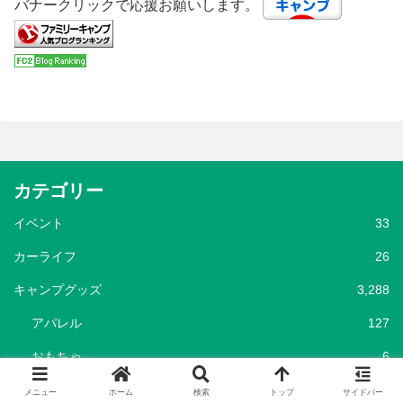
バナークリックで応援お願いします。
カテゴリー
イベント
33
カーライフ
26
キャンプグッズ
3,288
アパレル
127
おもちゃ
6
クーラー
172
メニュー
ホーム
検索
トップ
サイドバー