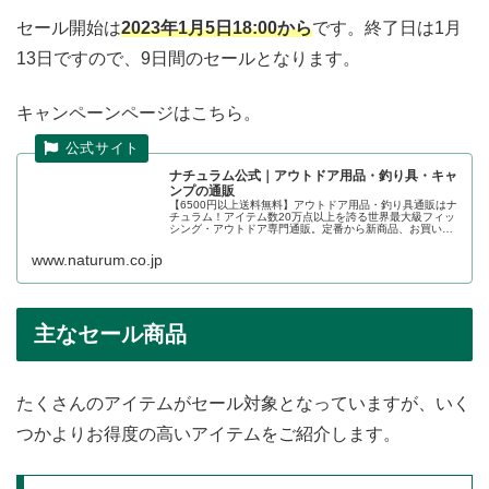
セール開始は
2023年1月5日18:00から
です。終了日は1月
13日ですので、9日間のセールとなります。
キャンペーンページはこちら。
ナチュラム公式｜アウトドア用品・釣り具・キャ
ンプの通販
【6500円以上送料無料】アウトドア用品・釣り具通販はナ
チュラム！アイテム数20万点以上を誇る世界最大級フィッ
シング・アウトドア専門通販。定番から新商品、お買い得
品までレジャー全般のおすすめ商品が勢ぞろい。釣り・ア
ウトドアのことならすべてお...
www.naturum.co.jp
主なセール商品
たくさんのアイテムがセール対象となっていますが、いく
つかよりお得度の高いアイテムをご紹介します。