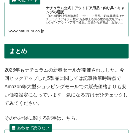
ナチュラム公式｜アウトドア用品・釣り具・キャ
ンプの通販
【6500円以上送料無料】アウトドア用品・釣り具通販はナ
チュラム！アイテム数20万点以上を誇る世界最大級フィッ
シング・アウトドア専門通販。定番から新商品、お買い得
品までレジャー全般のおすすめ商品が勢ぞろい。釣り・ア
ウトドアのことならすべてお...
www.naturum.co.jp
まとめ
2023年もナチュラムの新春セールが開催されました。今
回ピックアップした5製品に関しては記事執筆時時点で
Amazon等大型ショッピングモールでの販売価格よりも安
い価格設定になっています。気になる方はぜひチェックし
てみてください。
その他福袋に関する記事はこちら。