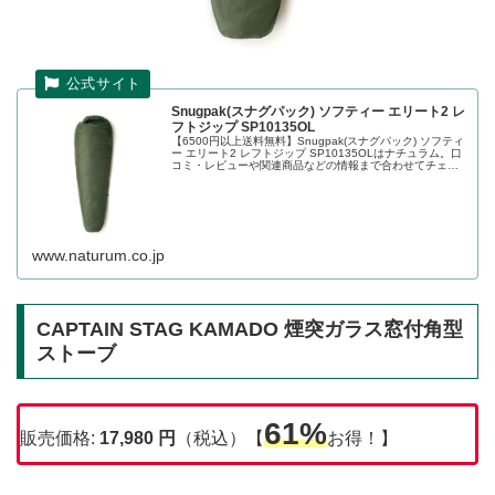
Snugpak(スナグパック) ソフティー エリート2 レ
フトジップ SP10135OL
【6500円以上送料無料】Snugpak(スナグパック) ソフティ
ー エリート2 レフトジップ SP10135OLはナチュラム。口
コミ・レビューや関連商品などの情報まで合わせてチェッ
ク。アイテム数20万点の世界最大級アウトドア用品・釣り
具通...
www.naturum.co.jp
CAPTAIN STAG KAMADO 煙突ガラス窓付角型
ストーブ
61%
販売価格:
17,980
円
（税込）【
お得！】