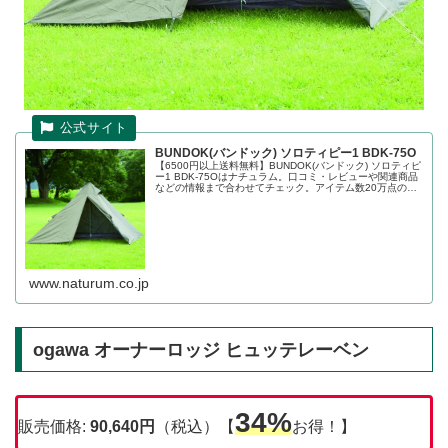
BUNDOK(バンドック) ソロティピー1 BDK-75O
【6500円以上送料無料】BUNDOK(バンドック) ソロティピ
ー1 BDK-75Oはナチュラム。口コミ・レビューや関連商品
などの情報まで合わせてチェック。アイテム数20万点の世
界最大級アウトドア用品・釣り具通販のナチュラムにすべ
てお任せく...
www.naturum.co.jp
ogawa オーナーロッジ ヒュッテレーベン
34%
販売価格:
90,640
円
（税込）【
お得！】