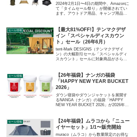
2024年2月1日〜4日の期間中、Amazonに
て「タイムセール祭り」が開催されてい
ます。アウトドア用品、キャンプ用品も
セールの対象となっており、
QUICKCAMP（クイックキャンプ）のキ
ャンプグッズもお得に購入できます。詳
【最大81%OFF!】テンマクデザ
セール情報
細をレビューしま...
イン「スペシャルディスカウン
ト」セール（26年6月）
tent-Mark DESIGNS（テンマクデザイ
ン）の大幅割引セール「スペシャルディ
スカウント」セールに対象商品がさらに
追加されています。テンマクデザインの
人気商品が最大81%割り引かれており、
大変お得なセールです。詳細をレビュー
【26年福袋】ナンガの福袋
セール情報
します。...
「HAPPY NEW YEAR BUCKET
2026」
ダウン寝袋やダウンジャケットを展開す
るNANGA（ナンガ）の福袋「HAPPY
NEW YEAR BUCKET 2026」が2026年1
月1日12時から販売開始されます。メンズ
とウィメンズのダウンウエア福袋と、ス
リーピングバッグ福袋の合計2種が販売さ
【24年福袋】ムラコから「ニュー
セール情報
れます。詳細をレビューします。
イヤーセット」1/1〜販売開始
muraco（ムラコ）から数量限定のお得な