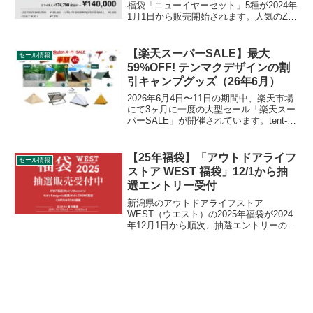
福袋「ニューイヤーセット」5種が2024年
1月1日から販売開始されます。人気のZIZ
TENT SHELTER、GUSTAV 4P、RAPIDE
X1-2Pなどがセットになったお得なパッケ
ージです。詳細をレビューします。
【楽天スーパーSALE】最大
セール情報
59%OFF! テンマクデザインの割
引キャンプグッズ（26年6月）
2026年6月4日〜11日の期間中、楽天市場
にて3ヶ月に一度の大型セール「楽天スー
パーSALE」が開催されています。tent-
Mark DESIGNS（テンマクデザイン）の
割引対象となっている製品、販売価格な
どを一覧化します。詳細をレビューしま
【25年福袋】「アウトドアライフ
セール情報
す。
ストア WEST 福袋」12/1から抽
選エントリー受付
新潟県のアウトドアライフストア
WEST（ウエスト）の2025年福袋が2024
年12月1日から順次、抽選エントリーの受
付を行います。通常の福袋に加え、
patagonia福袋、CHUMS キッズ福袋、キ
ャプテンスタッグ福箱も販売されます。
詳細をレビューします。