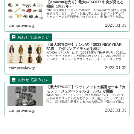
【Amazon初売り】最大42%OFF! 中身が見える
福袋（2023年）
2023年1月3日〜1月7日の期間中、Amazonにて初売りが開
催されています。ポイント還元率が上がるポイントアップ
キャンペーンも同時開催されています。中身が見える福袋
も販売されています。福袋に含まれる製品、販売価格など
を一覧化します。
2023.01.03
campreview.jp
【最大30%OFF】ナンガの「2023 NEW YEAR
FAIR」でダウンアイテムがお得に
NANGA（ナンガ）にて「2023 NEW YEAR FAIR（2023ニ
ューイヤーフェア）」が開催されています。2022年秋冬モ
デルのオーロラライトダウンジャケット、オーロラダウン
ジャケットなどダウンジャケット各種がお得に購入できま
す。詳細をレビューします。
2023.01.02
campreview.jp
【最大57%OFF】ワットノットの廃番セール「カ
モフラージュスペシャルセール!!」が開催
WHATNOT（ワットノット）の人気商品ワンタッチバスケ
ットやギアコンテナのカモフラージュ柄がリニューアルに
伴い、現行製品が廃番となるため大幅に割り引かれて販売
されます。2023年1月4日0時より販売開始です。詳細をレ
ビューします。
2023.01.03
campreview.jp