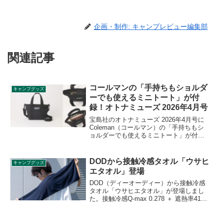
企画・制作: キャンプレビュー編集部
関連記事
コールマンの「手持ちもショルダ
キャンプグッズ
ーでも使えるミニトート」が付
録！オトナミューズ 2026年4月号
宝島社のオトナミューズ 2026年4月号に
Coleman（コールマン）の「手持ちもシ
ョルダーでも使えるミニトート」が付録
として付きます。真っ黒なボディにライ
トブルーのコールマンロゴをアクセント
にしたミニトートです。詳細をレビュー
DODから接触冷感タオル「ウサヒ
キャンプグッズ
します。
エタオル」登場
DOD（ディーオーディー）から接触冷感
タオル「ウサヒエタオル」が登場しまし
た。接触冷感Q-max 0.278 ＋ 遮熱率41%
＋ UVカット91.9%のタオルで、日差しを
遮るだけでなく、接触冷感で肌に触れた