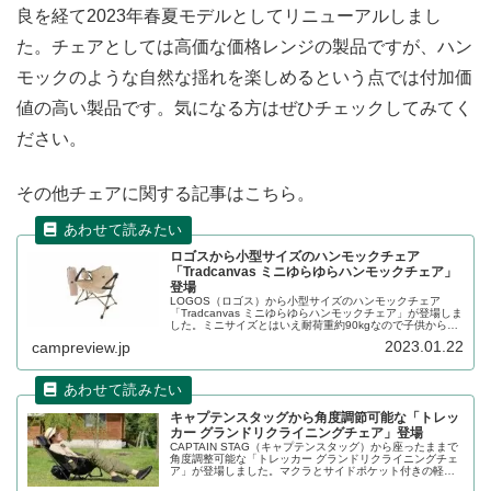
良を経て2023年春夏モデルとしてリニューアルしまし
た。チェアとしては高価な価格レンジの製品ですが、ハン
モックのような自然な揺れを楽しめるという点では付加価
値の高い製品です。気になる方はぜひチェックしてみてく
ださい。
その他チェアに関する記事はこちら。
ロゴスから小型サイズのハンモックチェア
「Tradcanvas ミニゆらゆらハンモックチェア」
登場
LOGOS（ロゴス）から小型サイズのハンモックチェア
「Tradcanvas ミニゆらゆらハンモックチェア」が登場しま
した。ミニサイズとはいえ耐荷重約90kgなので子供から大
人まで座ることができるハンモックチェアです。詳細をレ
2023.01.22
campreview.jp
ビューします。
キャプテンスタッグから角度調節可能な「トレッ
カー グランドリクライニングチェア」登場
CAPTAIN STAG（キャプテンスタッグ）から座ったままで
角度調整可能な「トレッカー グランドリクライニングチェ
ア」が登場しました。マクラとサイドポケット付きの軽
量・コンパクトな組立式チェアです。詳細をレビューしま