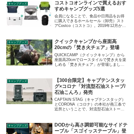
瞬間の熱を逃がす夏対策アイテムです。
コストコオンラインで買えるおす
キャンプグッズ
詳細をレビューします。
すめキャンプグッズ5選
会員になることで、食品や日用品をお得
に購入できるホールセール（卸売）スト
アCostco（コストコ）。2019年12月から
コストコオンラインも始まり、近くに店
舗がない方でも気軽に利用できるように
なりました。コストコオンラインで買え
クイックキャンプから座面高
キャンプグッズ
るおすすめキャンプグッズをご紹介しま
20cmの「焚き火チェア」登場
す。
QUICKCAMP（クイックキャンプ）から
座面高20cmでロースタイルで焚き火を楽
しめる「焚き火チェア」が登場しまし
た。シートは火の粉に強い防炎加工が施
されており、安心して焚き火を楽しめま
す。詳細をレビューします。
【300台限定】キャプテンスタッ
キャンプグッズ
グ×コロナ「対流型石油ストーブ/
石油こんろ」発売
CAPTAIN STAG（キャプテンスタッグ）
とCORONA（コロナ）の本社が燕三条で
近所ということで、対流型石油ストーブ
と石油こんろのコラボ製品が300台限定で
販売されることになりました。2021年9月
1日10時から先行予約が始まります。詳細
DODから高さ調節可能なサイドテ
キャンプグッズ
をレビューします。
ーブル「スゴイッステーブル」登