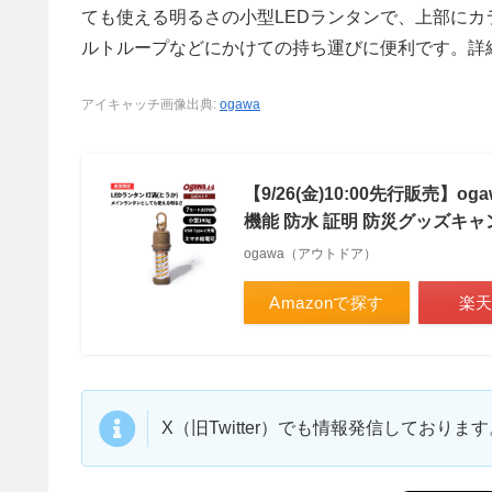
ても使える明るさの小型LEDランタンで、上部に
ルトループなどにかけての持ち運びに便利です。詳
アイキャッチ画像出典:
ogawa
【9/26(金)10:00先行販売】
機能 防水 証明 防災グッズキャ
ogawa（アウトドア）
Amazonで探す
楽
X（旧Twitter）でも情報発信しており