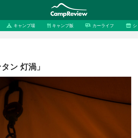
キャンプ場
キャンプ飯
カーライフ
シ
ランタン 灯渦」