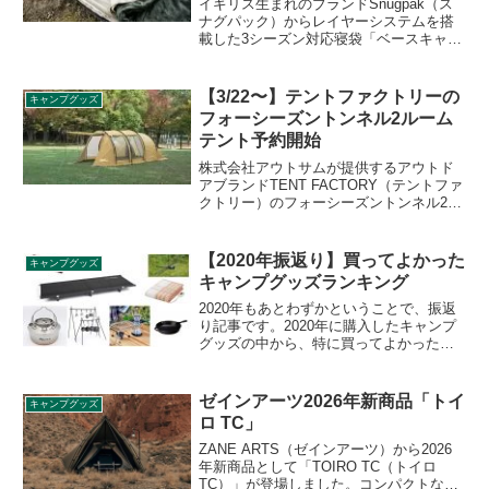
イギリス生まれのブランドSnugpak（ス
ナグパック）からレイヤーシステムを搭
載した3シーズン対応寝袋「ベースキャン
プ フレキシブルシステム」が登場しまし
た。2枚のシュラフを重ね、ジッパーで連
結させて使うこともできる寝袋です。詳
【3/22〜】テントファクトリーの
キャンプグッズ
細をレビューします。
フォーシーズントンネル2ルーム
テント予約開始
株式会社アウトサムが提供するアウトド
アブランドTENT FACTORY（テントファ
クトリー）のフォーシーズントンネル2ル
ームテントが数量限定で予約販売されま
す。2020年10月に販売された際にはすぐ
に品切れになってしまった同製品の詳細
【2020年振返り】買ってよかった
キャンプグッズ
をレビューします。
キャンプグッズランキング
2020年もあとわずかということで、振返
り記事です。2020年に購入したキャンプ
グッズの中から、特に買ってよかったア
イテムトップ5をご紹介します。（番外編
として買ったけど使わなくなってしまっ
たお蔵入りグッズもご紹介します。）
ゼインアーツ2026年新商品「トイ
キャンプグッズ
ロ TC」
ZANE ARTS（ゼインアーツ）から2026
年新商品として「TOIRO TC（トイロ
TC）」が登場しました。コンパクトなボ