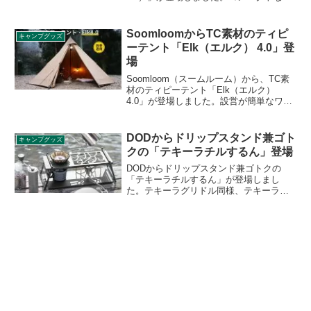
トムサイズながら、立ったままの出入り
が可能な、ハイトップデザインのソロ用
TC2ルームで、特殊軒構造のオリジナル
SoomloomからTC素材のティピ
キャンプグッズ
リアフォルムを採用しています。詳細を
ーテント「Elk（エルク） 4.0」登
レビューします。
場
Soomloom（スームルーム）から、TC素
材のティピーテント「Elk（エルク）
4.0」が登場しました。設営が簡単なワン
ポールテントで、薪ストーブがインスト
ールしやすい煙突穴も備え付けられてい
ます。詳細をレビューします。
DODからドリップスタンド兼ゴト
キャンプグッズ
クの「テキーラチルするん」登場
DODからドリップスタンド兼ゴトクの
「テキーラチルするん」が登場しまし
た。テキーラグリドル同様、テキーラシ
リーズの構造を踏襲したキッチンアイテ
ムです。プレートの位置を変えることで
棚としても使えます。詳細をレビューし
ます。