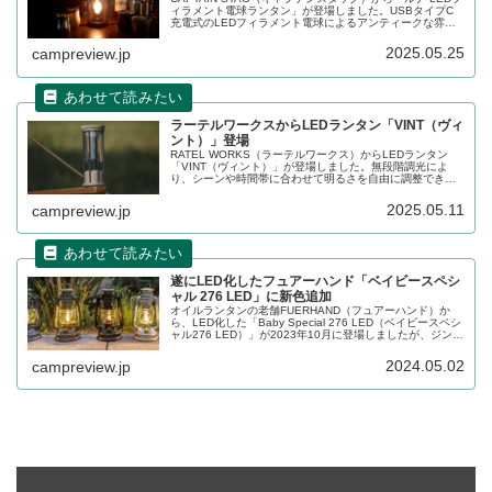
ィラメント電球ランタン」が登場しました。USBタイプC
充電式のLEDフィラメント電球によるアンティークな雰囲
気を醸し出すランタンで、持ち運びに便利なハンドルも搭
載されています。詳細をレビューします。
2025.05.25
campreview.jp
ラーテルワークスからLEDランタン「VINT（ヴィ
ント）」登場
RATEL WORKS（ラーテルワークス）からLEDランタン
「VINT（ヴィント）」が登場しました。無段階調光によ
り、シーンや時間帯に合わせて明るさを自由に調整できる
LEDランタンで、IPX4相当の防水性能を有しており、小雨
や朝露、結露などの水気が気になるシーンでも安心して使
2025.05.11
campreview.jp
用できます。詳細をレビューします。
遂にLED化したフュアーハンド「ベイビースペシ
ャル 276 LED」に新色追加
オイルランタンの老舗FUERHAND（フュアーハンド）か
ら、LED化した「Baby Special 276 LED（ベイビースペシ
ャル276 LED）」が2023年10月に登場しましたが、ジンク
1色のみの展開だったものが今回新色としてブロンズ、スパ
ークリングアイロンなど7色が追加されました。詳細をレビ
2024.05.02
campreview.jp
ューします。