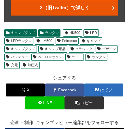
X（旧Twitter）で詳しく
キャンプグッズ
ランタン
HK500
LED
LEDランタン
LM500
Petromax
キャンプ
キャンプグッズ
キャンプ用品
クラシック
デザイン
バッテリー
ペトロマックス
ライト
ランタン
充電
加圧式
シェアする
X
Facebook
はてブ
LINE
コピー
企画・制作: キャンプレビュー編集部をフォローする