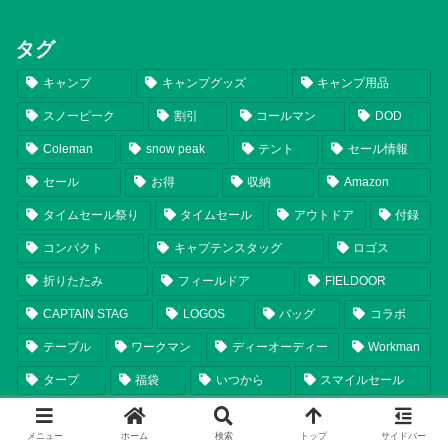
タグ
キャンプ
キャンプグッズ
キャンプ用品
スノーピーク
割引
コールマン
DOD
Coleman
snow peak
テント
セール情報
セール
お得
収納
Amazon
タイムセール祭り
タイムセール
アウトドア
付録
コンパクト
キャプテンスタッグ
ロゴス
折りたたみ
フィールドア
FIELDOOR
CAPTAIN STAG
LOGOS
バッグ
コラボ
テーブル
ワークマン
ディーオーディー
Workman
タープ
福袋
いつから
スマイルセール
チェア
ランタン
シェルター
比較
軽量
メニュー
ホーム
検索
トップ
サイドバー
まとめ
テンマクデザイン
2025年新商品