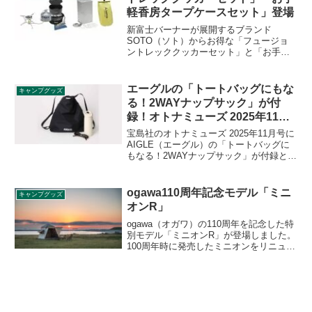
をレビューします。
軽香房タープケースセット」登場
新富士バーナーが展開するブランド
SOTO（ソト）からお得な「フュージョ
ントレッククッカーセット」と「お手軽
香房タープケースセット」が登場しまし
た。各々単品で購入するよりお得な価格
設定となっています。詳細をレビューし
エーグルの「トートバッグにもな
キャンプグッズ
ます。
る！2WAYナップサック」が付
録！オトナミューズ 2025年11月
号
宝島社のオトナミューズ 2025年11月号に
AIGLE（エーグル）の「トートバッグに
もなる！2WAYナップサック」が付録とし
て付きます。ナップサックとしても、ト
ートバッグとしても使える2WAY仕様の機
能性バッグで、ストラップを調節するだ
ogawa110周年記念モデル「ミニ
キャンプグッズ
けで一瞬でスタイルを変えられます。詳
オンR」
細をレビューします。
ogawa（オガワ）の110周年を記念した特
別モデル「ミニオンR」が登場しました。
100周年時に発売したミニオンをリニュー
アルした製品で、フライ、インナーとも
にT/C素材を使用し、カラーはホワイト×
サンドベージュになりました。詳細をレ
ビューします。