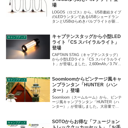
場
LOGOS（ロゴス）から、USB連結タイプ
のLEDランタンであるUSBシェードラン
タンとUSBゆらめきバルブライトが新た
に登場しました。前者は4連タイプとシン
グルタイプ、後者は3連タイプとシングル
タイプがあります。詳細をレビューしま
キャプテンスタッグから小型LED
キャンプグッズ
す。
ライト「CS スパイラルライト」
登場
CAPTAIN STAG（キャプテンスタッグ）
から小型LEDライト「CS スパイラルライ
ト」が登場しました。2,600mAh／3.7Vバ
ッテリーで最大12時間使用できるLEDラ
イトで、スパイラルライトの明るさは4段
階、ハンドライトの明るさは2段階調光で
Soomloomからビンテージ風キャ
キャンプグッズ
きます。詳細をレビューします。
ンプランタン「HUNTER（ハン
ター）」登場
Soomloom（スームルーム）から、ビンテ
ージ風キャンプランタン「HUNTER（ハ
ンター）」が登場しました。大容量で交
換可能な5200mAhのリチウムイオンバッ
テリーが内蔵されており、繰り返し使え
ます。連続点灯時間はハイパワーで18時
SOTOからお得な「フュージョン
キャンプグッズ
間、ローパワーで260時間までです。詳細
トレッククッカーセット」「お手