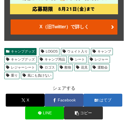
X（旧Twitter）で詳しく
キャンプグッズ
LOGOS
ウェイト入り
キャンプ
キャンプグッズ
キャンプ用品
シート
レジャー
レジャーシート
ロゴス
敷物
花見
運動会
重り
風にも負けない
シェアする
X
Facebook
はてブ
LINE
コピー