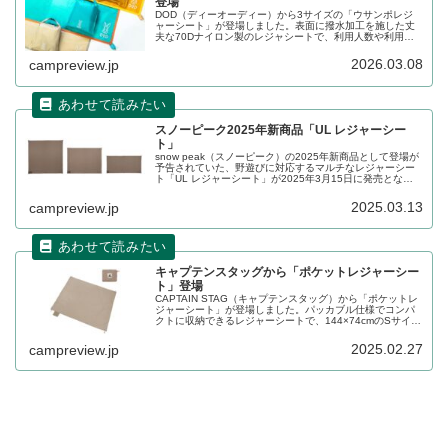
登場
DOD（ディーオーディー）から3サイズの「ウサンポレジ
ャーシート」が登場しました。表面に撥水加工を施した丈
夫な70Dナイロン製のレジャシートで、利用人数や利用シ
ーンに合わせて選べるS、M、Lの3サイズ展開です。それぞ
れ専用の収納ケースも付属します。詳細をレビューしま
2026.03.08
campreview.jp
す。
スノーピーク2025年新商品「UL レジャーシー
ト」
snow peak（スノーピーク）の2025年新商品として登場が
予告されていた、野遊びに対応するマルチなレジャーシー
ト「UL レジャーシート」が2025年3月15日に発売となり
ました。高密度ナイロン生地を使用し、シリコン加工で耐
水性と撥水性を強化したレジャーシートです。詳細をレビ
2025.03.13
campreview.jp
ューします。
キャプテンスタッグから「ポケットレジャーシー
ト」登場
CAPTAIN STAG（キャプテンスタッグ）から「ポケットレ
ジャーシート」が登場しました。パッカブル仕様でコンパ
クトに収納できるレジャーシートで、144×74cmのSサイズ
と、144×144cmのMサイズの2サイズが販売されます。一
緒に収納できるシートを固定するためのペグも付属しま
2025.02.27
campreview.jp
す。詳細をレビューします。