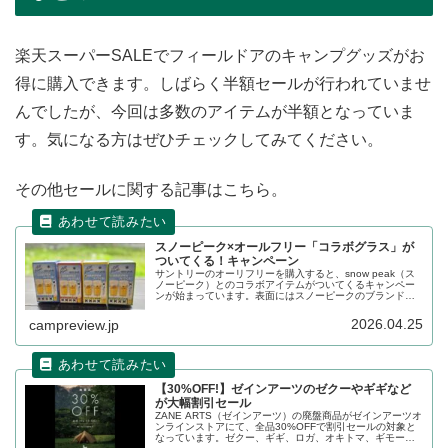
楽天スーパーSALEでフィールドアのキャンプグッズがお
得に購入できます。しばらく半額セールが行われていませ
んでしたが、今回は多数のアイテムが半額となっていま
す。気になる方はぜひチェックしてみてください。
その他セールに関する記事はこちら。
スノーピーク×オールフリー「コラボグラス」が
ついてくる！キャンペーン
サントリーのオーリフリーを購入すると、snow peak（ス
ノーピーク）とのコラボアイテムがついてくるキャンペー
ンが始まっています。表面にはスノーピークのブランドロ
ゴ、裏面にはオールフリーのブランドロゴ、側面には4色の
ペグデザインが描かれた「コラボグラス」もらえるキャン
2026.04.25
campreview.jp
ペーンです。詳細をレビューします。
【30%OFF!】ゼインアーツのゼクーやギギなど
が大幅割引セール
ZANE ARTS（ゼインアーツ）の廃盤商品がゼインアーツオ
ンラインストアにて、全品30%OFFで割引セールの対象と
なっています。ゼクー、ギギ、ロガ、オキトマ、ギモーグ