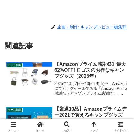
企画・制作: キャンプレビュー編集部
関連記事
【Amazonプライム感謝祭】最大
セール情報
62%OFF! ロゴスのお得なキャン
プグッズ（2025年）
2025年10月7日〜10日の期間中、Amazon
にてビッグセールである「Amazon Prime
感謝祭（アマゾンプライム感謝祭）」が
開催されます。10月4日からは先行セール
が開始されます。いずれのセール期間中
も、LOGOS（ロゴス）のキャ...
【厳選10品】Amazonプライムデ
セール情報
ー2021で買えるキャンプグッズ
Amazon（アマゾン）が年に一度開催する
プライム会員向けの大型セールPrime
メニュー
ホーム
検索
トップ
サイドバー
Day（プライムデー）。プライム会員にな