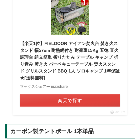
【楽天1位】FIELDOOR アイアン焚火台 焚き火ス
タンド 幅57cm 耐熱網付き 耐荷重15Kg 五徳 直火
調理台 組立簡単 折りたたみ テーブル キャンプ 折
り畳み 焚き火 バーベキューテーブル 焚火スタン
ド グリルスタンド BBQ 1人 ソロキャンプ 1年保証
★[送料無料]
マックスシェアー maxshare
楽天で探す
ポチップ
カーボン製テントポール 1本単品