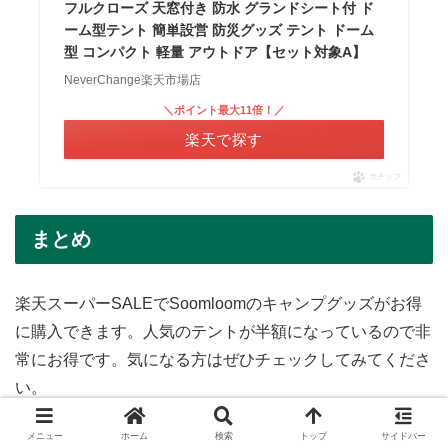
フルクローズ 天窓付き 防水 グランドシート付 ド
ーム型テント 簡単設営 防災グッズ テント ドーム
型 コンパクト 軽量 アウトドア【セット対象A】
NeverChange楽天市場店
＼ポイント最大11倍！／
楽天で探す
ポチップ
まとめ
楽天スーパーSALEでSoomloomのキャンプグッズがお得
に購入できます。人気のテントが半額になっているので非
常にお得です。気になる方はぜひチェックしてみてくださ
い。
その他セールに関する記事はこちら。
メニュー
ホーム
検索
トップ
サイドバー