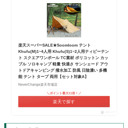
楽天スーパーSALE★Soomloom テント
Khufu(M)1~4人用 Khufu(S)1~2人用ティピーテン
ト スクエアワンポール TC素材 ポリコットン カッ
プル ソロキャンプ 軽量 快適さ サンシェード アウ
トドアキャンピング 撥水加工 防風 日陰濃い 多機
能 テント タープ 両用【セット対象A】
NeverChange楽天市場店
＼ポイント最大11倍！／
楽天で探す
ポチップ