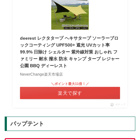
deerest レクタタープ ヘキサタープ ソーラーブロ
ックコーティング UPF500+ 遮光 UVカット率
99.9% 日除け シェルター 紫外線対策 おしゃれ フ
ァミリー 耐水 撥水 防水 キャンプ タープ レジャー
公園 BBQ ディーレスト
NeverChange楽天市場店
＼ポイント最大11倍！／
楽天で探す
ポチップ
パップテント