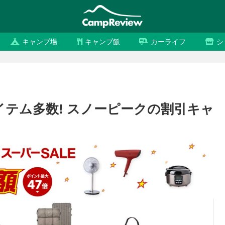
キャンプ場
キャンプ飯
カーライフ
シ
イテム多数! スノーピークの割引キャ