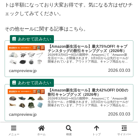
トは半額になっており大変お得です。気になる方はぜひチ
ェックしてみてください。
その他セールに関する記事はこちら。
【Amazon新生活セール】最大75%OFF! キャプ
テンスタッグの割引キャンプグッズ（2026年）
2026年3月6日〜9日の期間中、Amazonにて「Amazon新
生活セール」が開催されます。3月3日からは先行セールが
開催されています。アウトドア用品、キャンプ用品もセー
ルの対象となっており、CAPTAIN STAG（キャプテンスタ
ッグ）のキャンプグッズもお得に購入できます。詳細をレ
2026.03.03
campreview.jp
ビューします。
【Amazon新生活セール】最大42%OFF! DODの
割引キャンプグッズ（2026年）
2026年3月6日〜9日の期間中、Amazonにて「Amazon新
生活セール」が開催されます。3月3日からは先行セールが
開催されています。アウトドア用品、キャンプ用品もセー
ルの対象となっており、DOD（ディーオーディー）のキャ
ンプグッズもお得に購入できます。詳細をレビューしま
2026.03.03
campreview.jp
す。
【最大80%OFF!】サンデーマウンテン「決算セ
メニュー
ホーム
検索
トップ
サイドバー