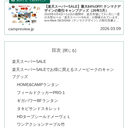
【楽天スーパーSALE】最大84%OFF! テンマクデ
ザインの割引キャンプグッズ（26年3月）
2026年3月4日〜11日の期間中、楽天市場にて3ヶ月に一度
の大型セール「楽天スーパーSALE」が開催されています。
tent-Mark DESIGNS（テンマクデザイン）の割引対象とな
っている製品、販売価格などを一覧化します。詳細をレビ
ューします。
2026.03.09
campreview.jp
目次
楽天スーパーSALE
楽天スーパーSALEでお得に買えるスノーピークのキャン
プグッズ
HOME&CAMPランタン
フィールドクッカーPRO.1
ギガパワーBFランタン
タキビサンドスキレット
HDタープシールドメーヴェ L
ワンアクションテーブル竹