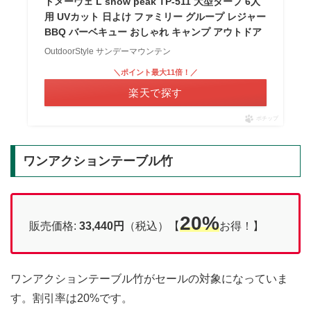
ドメーヴェ L snow peak TP-511 大型タープ 6人
用 UVカット 日よけ ファミリー グループ レジャー
BBQ バーベキュー おしゃれ キャンプ アウトドア
OutdoorStyle サンデーマウンテン
＼ポイント最大11倍！／
楽天で探す
ポチップ
ワンアクションテーブル竹
20%
販売価格:
33,440円
（税込）【
お得！】
ワンアクションテーブル竹がセールの対象になっていま
す。割引率は20%です。