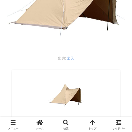
出典:
楽天
【SALE特価】テンマクデザイン サーカスTC DX
MID+（tent-Mark DESIGNS ）
メニュー
ホーム
検索
トップ
サイドバー