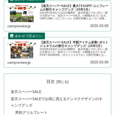
【楽天スーパーSALE】最大71%OFF! ユニフレー
ムの割引キャンプグッズ（25年3月）
2025年3月4日〜11日の期間中、楽天市場にて3ヶ月に一度
の大型セール「楽天スーパーSALE」が開催されています。
UNIFLAME（ユニフレーム）の割引対象となっている製
品、販売価格などを一覧化します。詳細をレビューしま
す。アイキャッチ画...
2025.03.05
campreview.jp
【楽天スーパーSALE】半額アイテム多数! ポスト
ジェネラルの割引キャンプグッズ（25年3月）
2025年3月4日〜11日の期間中、楽天市場にて3ヶ月に一度
の大型セール「楽天スーパーSALE」が開催されています。
POST GENERAL（ポストジェネラル）の割引対象となっ
ている製品、販売価格などを一覧化します。詳細をレビュ
ーします。
2025.03.06
campreview.jp
目次
楽天スーパーSALE
楽天スーパーSALEでお得に買えるテンマクデザインのキ
ャンプグッズ
男前グリルプレート