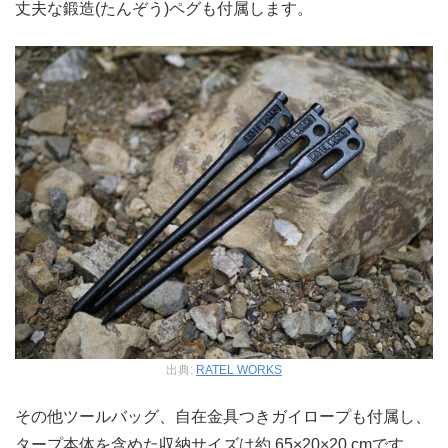
丈夫な鍛造(たんぞう)ペグも付属します。
出典:
RATEL WORKS
その他ツールバッグ、自在金具つきガイロープも付属し、
タープ本体を含めた収納サイズは約 65×20×20 cmです。