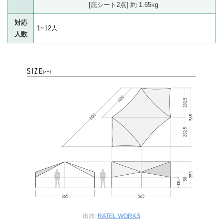
[庇シート2点] 約 1.65kg
対応
1~12人
人数
出典:
RATEL WORKS