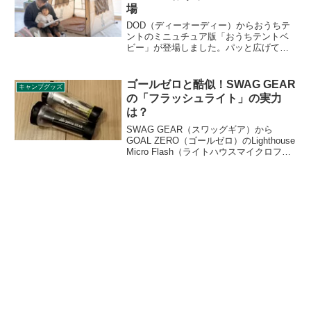
場
DOD（ディーオーディー）からおうちテ
ントのミニュチュア版「おうちテントベ
ビー」が登場しました。パッと広げてす
ぐ遊べるキャンプごっこが捗るおうちテ
ントのミニチュア版で、傘を広げるよう
にパッと設営することができ、畳むとコ
ゴールゼロと酷似！SWAG GEAR
キャンプグッズ
ンパクトに収納できます。詳細をレビュ
の「フラッシュライト」の実力
ーします。
は？
SWAG GEAR（スワッグギア）から
GOAL ZERO（ゴールゼロ）のLighthouse
Micro Flash（ライトハウスマイクロフラ
ッシュ）と酷似している「FLASH
LIGHT（フラッシュライト）」が登場し
ました。本家との機能やスペック面で違
いはあるのでしょうか。詳細をレビュー
します。