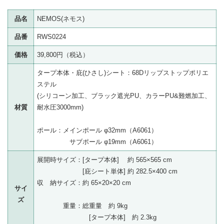
品名
NEMOS(ネモス)
品番
RWS0224
価格
39,800円（税込）
タープ本体・庇(ひさし)シート：68Dリップストップポリエ
ステル
(シリコーン加工、ブラック遮光PU、カラーPU&難燃加工、
材質
耐水圧3000mm)
ポール：メインポール φ32mm（A6061）
サブポール φ19mm（A6061）
展開時サイズ：[タープ本体] 約 565×565 cm
[庇シート単体] 約 282.5×400 cm
収 納サイズ：約 65×20×20 cm
サイ
ズ
重量：総重量 約 9kg
[タープ本体] 約 2.3kg