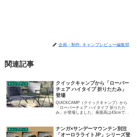
企画・制作: キャンプレビュー編集部
関連記事
クイックキャンプから「ローバー
キャンプグッズ
チェア ハイタイプ 折りたたみ」
登場
QUICKCAMP（クイックキャンプ）から
「ローバーチェア ハイタイプ 折りたた
み」が登場しました。座面高は43cmで身
体に負担がかかりにくく、シートは座り
心地の良いウレタンフォーム入りです。
詳細をレビューします。
ナンガ×サンデーマウンテン別注
キャンプグッズ
「オーロラライトJP」シリーズ登