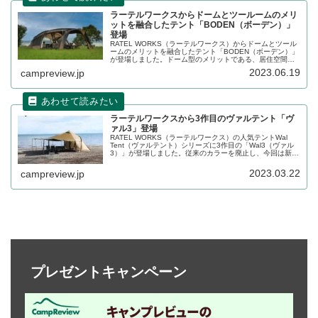
ラーテルワークスからドームとツールームのメリ
ットを融合したテント「BODEN（ボーデン）」
登場
RATEL WORKS（ラーテルワークス）からドームとツール
ームのメリットを融合したテント「BODEN（ボーデン）」
が登場しました。ドーム型のメリットである、居住空間の
最大化に加え、後方から前方にかけて張り出しを作ること
2023.06.19
campreview.jp
で、別でタープを用意する必要がありません。詳細をレビ
ューします。
ラーテルワークスから3作目のヴァルテント「ヴ
ァル3」登場
RATEL WORKS（ラーテルワークス）の人気テントWal
Tent（ヴァルテント）シリーズに3作目の「Wal3（ヴァル
3）」が登場しました。従来のカラーを廃止し、今回は新た
にブラウンベージュとグレージュの2色展開となります。詳
細をレビューします。
2023.03.22
campreview.jp
プレゼントキャンペーン