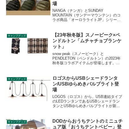
場
NANGA（ナンガ）とSUNDAY
MOUNTAIN（サンデーマウンテン）のコ
ラボ商品「オーロラライトJP」シリーズ
が登場します。450DX、600DX、750DX
の3アイテムがサンデーマウンテン別注カ
ラーのダークグリーンを含む3色展開で販
【23年秋冬版】スノーピーク×ペ
キャンプグッズ
売されます。詳細をレビューします。
ンドルトン「ムチャチョブランケ
ット」
snow peak（スノーピーク）と
PENDLETON（ペンドルトン）の2023年
秋冬版コラボアイテムが登場します。
「SP / PENDLETON Muchacho
Blanket（ムチャチョブランケット）」が
GATEKEEPER（ゲートキーパー）柄で
ロゴスからUSBシェードランタ
キャンプグッズ
登場です。詳細をレビューします。
ン/USBゆらめきバルブライト登
場
LOGOS（ロゴス）から、USB連結タイプ
のLEDランタンであるUSBシェードラン
タンとUSBゆらめきバルブライトが新た
に登場しました。前者は4連タイプとシン
グルタイプ、後者は3連タイプとシングル
タイプがあります。詳細をレビューしま
DODからおうちテントのミニュチ
キャンプグッズ
す。
ュア版「おうちテントベビー」登