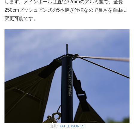
します。メインポールは直径32mmのアルミ製で、全長
250cmプッシュピン式の5本継ぎ仕様なので長さを自由に
変更可能です。
出典:
RATEL WORKS