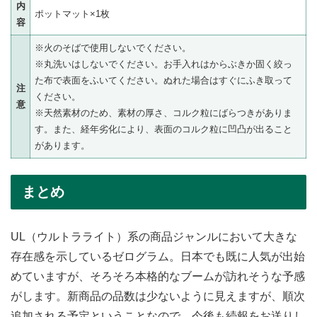
内
ポットマット×1枚
容
※火のそばで使用しないでください。
※丸洗いはしないでください。お手入れはからぶきか固く絞っ
た布で表面をふいてください。ぬれた場合はすぐにふき取って
注
ください。
意
※天然素材のため、素材の厚さ、コルク粒にばらつきがありま
す。また、経年劣化により、表面のコルク粒に凹凸が出ること
があります。
まとめ
UL（ウルトラライト）系の商品ジャンルにおいて大きな
存在感を示しているゼログラム。日本でも既に人気が出始
めていますが、そろそろ本格的なブームが訪れそうな予感
がします。新商品の品数は少ないように見えますが、順次
追加される予定ということなので、今後も続報をお送りし