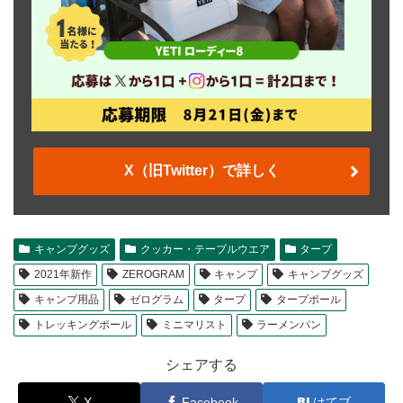
X（旧Twitter）で詳しく
キャンプグッズ
クッカー・テーブルウエア
タープ
2021年新作
ZEROGRAM
キャンプ
キャンプグッズ
キャンプ用品
ゼログラム
タープ
タープポール
トレッキングポール
ミニマリスト
ラーメンパン
シェアする
X
Facebook
はてブ