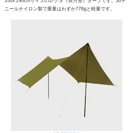
350x 290cmサイズのレクタ（長方形）タープです。30デ
ニールナイロン製で重量はわずか778gと軽量です。