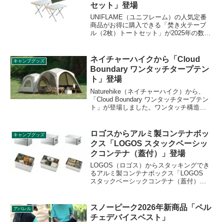
セット」登場
UNIFLAME（ユニフレーム）の人気定番
商品がお得に購入できる「焚き火テーブ
ル（2枚）トートセット」が2025年の数量
限定セットとして登場します。焚き火テ
ーブル×2、焚き火テーブルトート モスグ
リーンのアイテムが揃ったお得なセット
ネイチャーハイクから「Cloud
キャンプグッズ
となっています。詳細をレビューしま
Boundary ワンタッチタープテン
す。
ト」登場
Naturehike（ネイチャーハイク）から、
「Cloud Boundary ワンタッチタープテン
ト」が登場しました。ワンタッチ構造で1
分で設営することができるタープテント
で、MサイズとLサイズの2種が販売され
ます。複数張りを連結してカスタマイズ
ロゴスからアルミ製コンテナボッ
キャンプグッズ
もできます。詳細をレビューします。
クス「LOGOS スタックベーシッ
クコンテナ（蓋付）」登場
LOGOS（ロゴス）からスタッキングでき
るアルミ製コンテナボックス「LOGOS
スタックベーシックコンテナ（蓋付）」
が登場しました。容量は32L、50L 、70L
の3サイズ展開で、使い勝手の良いコンテ
ナボックスです。詳細をレビューしま
スノーピーク2026年新商品「ペル
アパレル
す。
チェデバイスベスト」