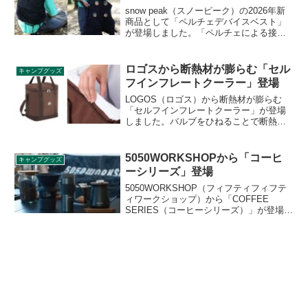
snow peak（スノーピーク）の2026年新
商品として「ペルチェデバイスベスト」
が登場しました。「ペルチェによる接触
冷感」と「ファンによる気化熱」を組み
合わせることで、高い冷却効果を実現し
たベストで、従来製品とは一線を画す圧
ロゴスから断熱材が膨らむ「セル
キャンプグッズ
倒的な冷却パフォーマンスを発揮しま
フインフレートクーラー」登場
す。詳細をレビューします。
LOGOS（ロゴス）から断熱材が膨らむ
「セルフインフレートクーラー」が登場
しました。バルブをひねることで断熱材
に空気が入り、最大25mmの断熱層をつく
るソフトクーラーです。空気の層が外部
の熱を遮断し、冷気をしっかりキープし
5050WORKSHOPから「コーヒ
キャンプグッズ
ます。詳細をレビューします。
ーシリーズ」登場
5050WORKSHOP（フィフティフィフテ
ィワークショップ）から「COFFEE
SERIES（コーヒーシリーズ）」が登場し
ました。グラインダー、ドリップポッ
ド、Wドリッパー、キャニスター、カッ
プ、トライコースターの6点のコーヒー関
連シリーズが一挙登場です。詳細をレビ
ューします。