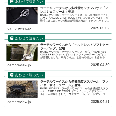
ラーテルワークスから多機能キッチンバサミ「ア
レスシェフツール」登場
RATEL WORKS（ラーテルワークス）から多機能キッチン
バサミ「ALLES CHEF TOOL（アレスシェフツール）」が
登場しました。6つの機能が搭載されたキッチンハサミで、
ハサミ、栓抜き、殻割り、ピーラー、うろこ取り、ナイフ
など、様々なキッチンツールとして機能します。詳細をレ
2025.05.02
campreview.jp
ビューします。
ラーテルワークスから「ヘッドレストソフトクー
ラーバッグ」登場
RATEL WORKS（ラーテルワークス）から「HEAD REST
COOLER BAG（ヘッドレストソフトクーラーバッグ）」
が登場しました。車内で冷たい飲み物や温かい飲み物を長
時間楽しめる、ヘッドレストに取付可能なソフトクーラー
バッグで、ペットボトル4本分を収納することができます。
2025.04.30
campreview.jp
詳細をレビューします。
ラーテルワークスから多機能焚火スツール「ファ
イヤーサイドスツール」登場
RATEL WORKS（ラーテルワークス）から多機能焚火スツ
ール「FIRE SIDE STOOL（ファイヤーサイドスツー
ル）」が登場しました。焚火スツー ル、オットマン、スト
レージスタンドなど様々な用途で使える多機能スツール
で、難燃加工生地を採用しています。詳細をレビューしま
2025.04.21
campreview.jp
す。