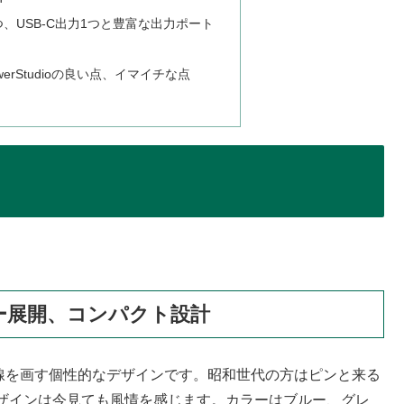
4つ、USB-C出力1つと豊富な出力ポート
werStudioの良い点、イマイチな点
ー展開、コンパクト設計
とは一線を画す個性的なデザインです。昭和世代の方はピンと来る
ザインは今見ても風情を感じます。カラーはブルー、グレ