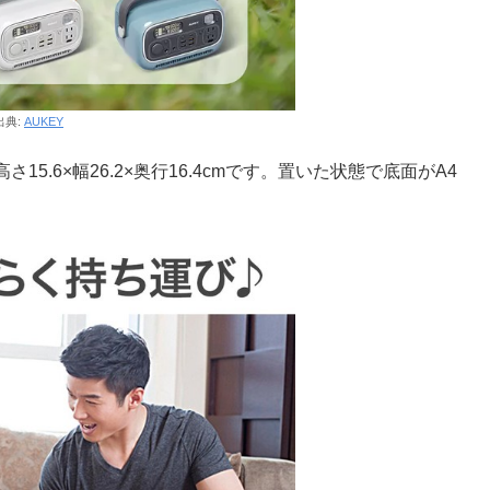
出典:
AUKEY
.6×幅26.2×奥行16.4cmです。置いた状態で底面がA4