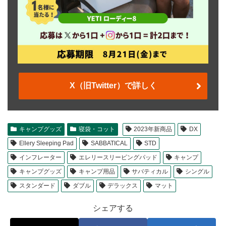
X（旧Twitter）で詳しく
キャンプグッズ
寝袋・コット
2023年新商品
DX
Ellery Sleeping Pad
SABBATICAL
STD
インフレーター
エレリースリーピングパッド
キャンプ
キャンプグッズ
キャンプ用品
サバティカル
シングル
スタンダード
ダブル
デラックス
マット
シェアする