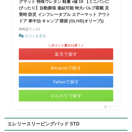
グマット 特殊ウレタン 軽量 r値 10 【ミニバンに
ぴったり】自動膨張 連結可能 特大バルブ搭載 災
害時 防災 インフレータブル エアーマット アウト
ドア 車中泊 キャンプ 寝袋 (OLIVE(オリーブ))
WAQ(ワック)
口コミを見る
＼ポイント最大11倍！／
楽天で探す
Amazonで探す
Yahooで探す
メルカリで探す
ポチップ
エレリースリーピングパッド STD