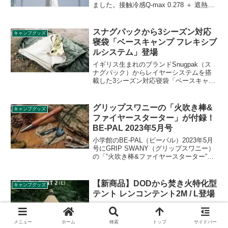
ました。接触冷感Q-max 0.278 ＋ 遮熱率
41% ＋ UVカット91.9%のパーカーで、
羽織るだけで日差しを遮り、接触冷感で
肌に触れた瞬間の熱を逃がす夏対策ウェ
スナグパックから3シーズン対応
キャンプグッズ
アです。詳細をレビューします。
寝袋「ベースキャンプ フレキシブ
ルシステム」登場
イギリス生まれのブランドSnugpak（ス
ナグパック）からレイヤーシステムを搭
載した3シーズン対応寝袋「ベースキャン
プ フレキシブルシステム」が登場しまし
た。2枚のシュラフを重ね、ジッパーで連
結させて使うこともできる寝袋です。詳
グリップスワニーの「火吹き棒&
キャンプグッズ
細をレビューします。
ファイヤースターター」が付録！
BE-PAL 2023年5月号
小学館のBE-PAL（ビーパル）2023年5月
号にGRIP SWANY（グリップスワニー）
の「“火吹き棒&ファイヤースターター”焚
き火SPECIAL」が付録として付きます。
火吹き棒は全長約62.5cmの伸縮式で、フ
ァイヤースターターにはグリップスワニ
【新商品】DODから焚き火特化型
キャンプグッズ
ーのロゴが描かれています。詳細をレビ
テント レンコンテント2M / L登場
ューします。
テントの中で焚き火が使えるように特化
したDODのレンコンテントが2にリニュー
アルしました。他社では見られないよう
メニュー
ホーム
検索
トップ
サイドバー