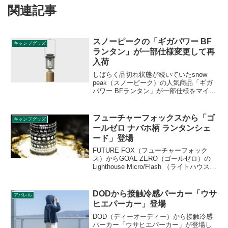
関連記事
スノーピークの「ギガパワー BF
キャンプグッズ
ランタン」が一部仕様変更して再
入荷
しばらく品切れ状態が続いていたsnow
peak（スノーピーク）の人気商品「ギガ
パワー BFランタン」が一部仕様をマイナ
ーチェンジして再入荷されました。仕様
変更は細かい部分が主で基本仕様に変更
はありません。詳細をレビューします。
フューチャーフォックスから「ゴ
キャンプグッズ
ールゼロ ナバホ柄 ランタンシェ
ード」登場
FUTURE FOX（フューチャーフォック
ス）からGOAL ZERO（ゴールゼロ）の
Lighthouse Micro/Flash （ライトハウスマ
イクロ/フラッシュ）専用のランタンシェ
ード「ゴールゼロ ナバホ柄 ランタンシェ
ード」が登場しました。詳細をレビュー
DODから接触冷感パーカー「ウサ
アパレル
します。
ヒエパーカー」登場
DOD（ディーオーディー）から接触冷感
パーカー「ウサヒエパーカー」が登場し