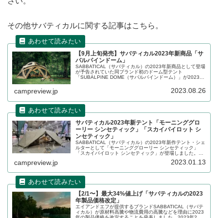
さい。
その他サバティカルに関する記事はこちら。
【9月上旬発売】サバティカル2023年新商品「サ
バルパインドーム」
SABBATICAL（サバティカル）の2023年新商品として登場
が予告されていた同ブランド初のドーム型テント
「SUBALPINE DOME（サバルパインドーム）」が2023年
9月上旬から発売されます。少ないフレーム本数で構造のシ
ンプルさと軽量化を実現した、大型のドームテントです。
2023.08.26
campreview.jp
詳細をレビューします。
サバティカル2023年新テント「モーニンググロ
ーリー シンセティック」「スカイパイロット シ
ンセティック」
SABBATICAL（サバティカル）の2023年新作テント・シェ
ルターとして「モーニンググローリー シンセティック」
「スカイパイロット シンセティック」が登場しました。い
ずれも人気商品のポリエステル素材モデルです。詳細をレ
2023.01.13
campreview.jp
ビューします。
【2/1〜】最大34%値上げ「サバティカルの2023
年製品価格改定」
エイアンドエフが提供するブランドSABBATICAL（サバテ
ィカル）が原材料高騰や物流費用の高騰などを理由に2023
年の製品価格を改定することを発表しました。2023年2月1