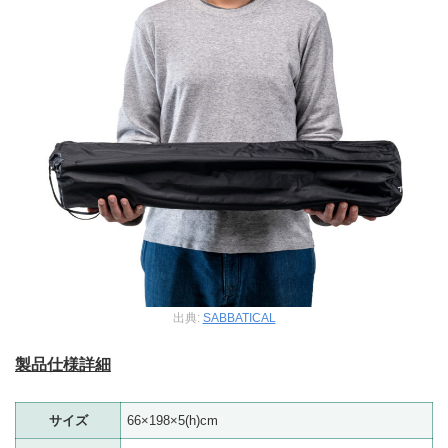
出典:
SABBATICAL
製品仕様詳細
サイズ
66×198×5(h)cm