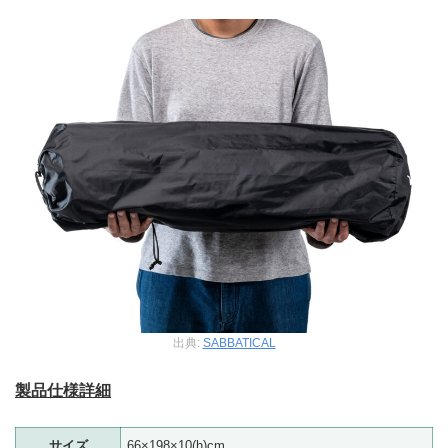
出典:
SABBATICAL
製品仕様詳細
サイズ
66×198×10(h)cm