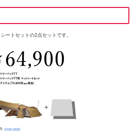
トシートセットの2点セットです。
典:
snow peak