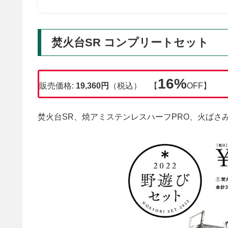
焚火台SR コンプリートセット
16%
販売価格:
19,360円
（税込） 【
OFF】
焚火台SR、焼アミステンレスハーフPRO、火ばさ