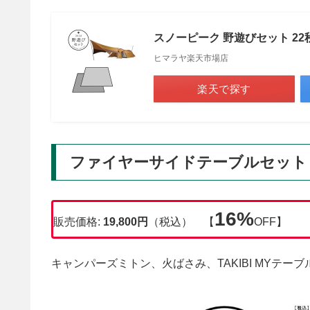
スノーピーク 野遊びセット 22秋限
ヒマラヤ楽天市場店
楽天で探す
ファイヤーサイドテーブルセット
16%
販売価格:
19,800円
（税込） 【
OFF】
キャンパーズミトン、火ばさみ、TAKIBI MYテー