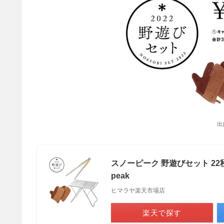
出
スノーピーク 野遊びセット 22秋
peak
ヒマラヤ楽天市場店
楽天で探す