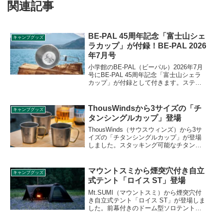
関連記事
BE-PAL 45周年記念「富士山シェ
キャンプグッズ
ラカップ」が付録！BE-PAL 2026
年7月号
小学館のBE-PAL（ビーパル）2026年7月
号にBE-PAL 45周年記念「富士山シェラ
カップ」が付録として付きます。ステン
レス製で丈夫かつ、取っ手は折りたたみ
式でコンパクトに収納が可能なシェラカ
ップで、富士山に合わせて200mlには4合
ThousWindsから3サイズの「チ
キャンプグッズ
目の遊び文字が入っています。詳細をレ
タンシングルカップ」登場
ビューします。
ThousWinds（サウスウィンズ）から3サ
イズの「チタンシングルカップ」が登場
しました。スタッキング可能なチタン製
シングルカップで、真鍮製の持ち手がエ
レガントで上品なデザインに仕上がって
います。250ml、350ml、450mlの3サイズ
マウントスミから煙突穴付き自立
キャンプグッズ
展開です。詳細をレビューします。
式テント「ロイス ST」登場
Mt.SUMI（マウントスミ）から煙突穴付
き自立式テント「ロイス ST」が登場しま
した。前幕付きのドーム型ソロテント
で、前幕を取り付けると、足を伸ばして