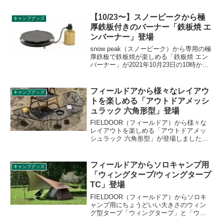
ゆったりくつろげる前室付きソロテント
として使用できます。ワンポールテント
【10/23〜】スノーピークから極
キャンプグッズ
やシェルターにもぴったり収まるインナ
厚鉄板付きのバーナー「鉄板焼 エ
ーテントとしても使えます。詳細をレビ
ンバーナー」登場
ューします。
snow peak（スノーピーク）から専用の極
厚鉄板で鉄板焼が楽しめる「鉄板焼 エン
バーナー」が2021年10月23日の10時から
発売されます。鉄板を外せば通常のバナ
ーとして使うこともできます。詳細をレ
ビューします。
フィールドアから様々なレイアウ
キャンプグッズ
トを楽しめる「アウトドアメッシ
ュラック 六角形型」登場
FIELDOOR（フィールドア）から様々な
レイアウトを楽しめる「アウトドアメッ
シュラック 六角形型」が登場しました。
六角形型になったことでメッシュラック
を複数並べる際に角度をつけられるよう
になり、様々なレイアウトで設置できま
フィールドアからソロキャンプ用
キャンプグッズ
す。詳細をレビューします。
「ウィングタープ/ウィングタープ
TC」登場
FIELDOOR（フィールドア）からソロキ
ャンプ用にちょうどいい大きさのウィン
グ型タープ「ウィングタープ」と「ウィ
ングタープTC」が登場しました。ソロテ