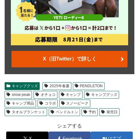
X（旧Twitter）で詳しく
キャンプグッズ
2025年春夏
PENDLETON
snow peak
オチョコ
キャンプ
キャンプグッズ
キャンプ用品
コラボ
スノーピーク
タオルブランケット
ペンドルトン
予約
発売日
シェアする
X
Facebook
はてブ