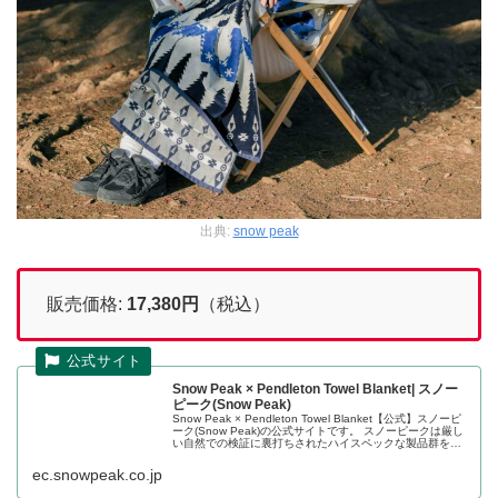
出典:
snow peak
販売価格:
17,380円
（税込）
Snow Peak × Pendleton Towel Blanket| スノー
ピーク(Snow Peak)
Snow Peak × Pendleton Towel Blanket【公式】スノーピ
ーク(Snow Peak)の公式サイトです。 スノーピークは厳し
い自然での検証に裏打ちされたハイスペックな製品群を提
供するキャンプ・アパレル...
ec.snowpeak.co.jp