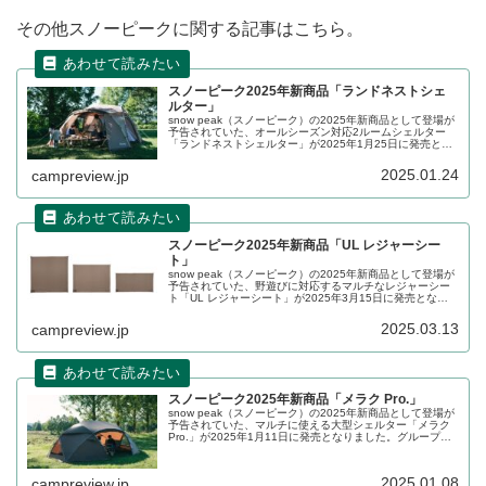
その他スノーピークに関する記事はこちら。
スノーピーク2025年新商品「ランドネストシェ
ルター」
snow peak（スノーピーク）の2025年新商品として登場が
予告されていた、オールシーズン対応2ルームシェルター
「ランドネストシェルター」が2025年1月25日に発売とな
りました。簡単な設営と快適な居住性を両立させた、家族4
人でも広々と使える2ルームシェルターで、大型シェルター
2025.01.24
campreview.jp
としても活用できます。詳細をレビューします。
スノーピーク2025年新商品「UL レジャーシー
ト」
snow peak（スノーピーク）の2025年新商品として登場が
予告されていた、野遊びに対応するマルチなレジャーシー
ト「UL レジャーシート」が2025年3月15日に発売となり
ました。高密度ナイロン生地を使用し、シリコン加工で耐
水性と撥水性を強化したレジャーシートです。詳細をレビ
2025.03.13
campreview.jp
ューします。
スノーピーク2025年新商品「メラク Pro.」
snow peak（スノーピーク）の2025年新商品として登場が
予告されていた、マルチに使える大型シェルター「メラク
Pro.」が2025年1月11日に発売となりました。グループで
使用できる十分な広さがあり、壁面を立ち上げた形状にデ
ザインされたシェルターです。詳細をレビューします。
2025.01.08
campreview.jp