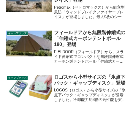
レイス」登場
Petromax（ペトロマックス）から組立型
風防「ウィンドブレイクファイヤープレ
イス」が登場しました。最大9枚のシール
ドを組み立てて使うことができ、用途に
合わせて枚数を調整して好みのサイズで
使える組み立て式の風防です。詳細をレ
フィールドアから無段階伸縮式の
キャンプグッズ
ビューします。
「伸縮式カーボンテントポール
180」登場
FIELDOOR（フィールドア）から、スラ
イド伸縮式でコンパクトな無段階伸縮式
カーボン製テントポール「伸縮式カーボ
ンテントポール180」が登場しました。組
み立て不要で軽くて強いカーボン素材の
ポールです。詳細をレビューします。
ロゴスから小型サイズの「氷点下
キャンプグッズ
パック・ギャップディスク」登場
LOGOS（ロゴス）から小型サイズの「氷
点下パック・ギャップディスク」が登場
しました。冷却能力約8倍の高性能を実現
した、コンパクトなディスク型氷点下パ
ック(R)で、狭いスペースにも差し込みや
すい薄型設計となっており、生ものや冷
凍食品の鮮度をしっかりキープします。
詳細をレビューします。