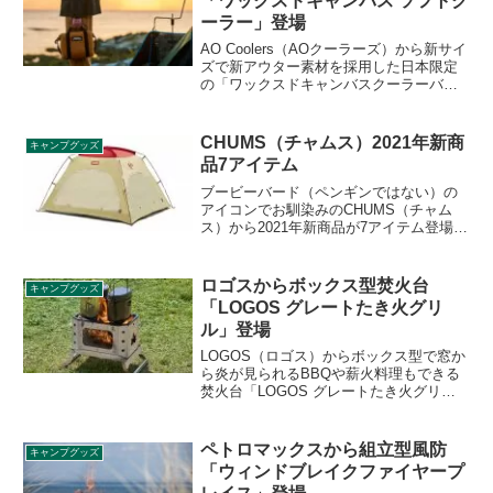
「ワックスドキャンバス ソフトク
ーラー」登場
AO Coolers（AOクーラーズ）から新サイ
ズで新アウター素材を採用した日本限定
の「ワックスドキャンバスクーラーバッ
グ」が登場しました。キャンバス生地の
丈夫さに加え、撥水性も備えています。
使えば使うほど手に馴染み、風合い・色
CHUMS（チャムス）2021年新商
キャンプグッズ
合いが変化し、エイジングも楽しめま
品7アイテム
す。詳細をレビューします。
ブービーバード（ペンギンではない）の
アイコンでお馴染みのCHUMS（チャム
ス）から2021年新商品が7アイテム登場し
ます。いずれも3〜4月に発売予定です。
チャムスらしいビビットなカラーリング
やポップなデザインが特徴の各製品の詳
ロゴスからボックス型焚火台
キャンプグッズ
細をレビューします。
「LOGOS グレートたき火グリ
ル」登場
LOGOS（ロゴス）からボックス型で窓か
ら炎が見られるBBQや薪火料理もできる
焚火台「LOGOS グレートたき火グリ
ル」が登場しました。極厚ゴトクも付属
しており調理の幅も広がります。詳細を
レビューします。
ペトロマックスから組立型風防
キャンプグッズ
「ウィンドブレイクファイヤープ