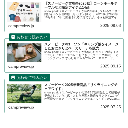
【スノーピーク雪峰祭2025秋】コーンホールテ
ーブルなど限定アイテム14品
snow peak（スノーピーク）が年2回開催しているユーザー
向けイベント雪峰祭（せっぽうさい）。2025秋は2025年
10月4日、5日に開催される予定ですが、今回も限定アイテ
ムが14品登場します。コーンホールテーブルなど限定品が
目白押しです。詳細をレビューします。
2025.09.08
campreview.jp
スノーピーク×ローソン「キャンプ飯をイメージ
したおにぎりとベーカリー」を販売
snow peak（スノーピーク）が監修したキャンプ飯をイメ
ージした「焼チーズカレーおにぎり（スモーク風味）」と
「ランチパック ずっしりハムカツ&ハニーマスタード」が
関東甲信越地区のLOWSON（ローソン）店舗で2025年9月
16日から販売されます。詳細をレビューします。
2025.09.15
campreview.jp
スノーピーク2025年新商品「リクライニングチ
ェアワイド」
snow peak（スノーピーク）の2025年新商品として登場が
予告されていた、広々とした座面と快適なリクライニング
が可能なチェア「リクライニングチェアワイド」が2025年
7月26日に発売となりました。人間工学に基づいた4段階の
リクライニングが可能なリクライニングチェアです。詳細
2025.07.25
campreview.jp
をレビューします。