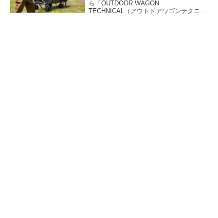
ら「OUTDOOR WAGON
TECHNICAL（アウトドアワゴンテクニカ
ル）」が登場しました。旧アウトドアワ
ゴンから新たに「開閉式リアゲート」
「積載部カバー」「落下防止ネット」の3
つのギミックが搭載されたことで、積載
力は約2倍に向上しています。詳細をレビ
ューします。