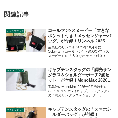
関連記事
コールマン×スヌーピー「大きな
キャンプグッズ
ポケット付き！メッセンジャーバ
ッグ」が付録！リンネル 2025年
10月号
宝島社のリンネル 2025年10月号に
Coleman（コールマン）×SNOOPY（ス
ヌーピー）の「大きなポケット付き！メ
ッセンジャーバッグ」が付録として付き
ます。大人も子どもも男女問わず使える
メッセンジャーバッグで、汚れにくいフ
キャプテンスタッグの「調光サン
キャンプグッズ
ラップや大きなポケット付きでとても機
グラス＆ショルダーポーチ2点セ
能的です。詳細をレビューします。
ット」が付録！MonoMax 2026年
9月号増刊
宝島社のMonoMax 2026年9月号増刊に
CAPTAIN STAG（キャプテンスタッグ）
の「調光サングラス＆ショルダーポーチ2
点セット」が付録として付きます。ポー
チ背面にはスマホを収納できるクリアポ
ケットを搭載しており、 入れたままタッ
キャプテンスタッグの「スマホシ
キャンプグッズ
チ操作が可能で、使い勝手も抜群です。
ョルダーバッグ」が付録！
詳細をレビューします。