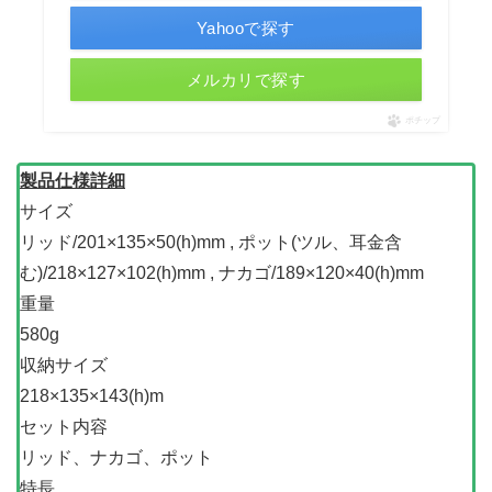
Yahooで探す
メルカリで探す
ポチップ
製品仕様詳細
サイズ
リッド/201​×135×50(h)mm , ポット(ツル、耳金含
む)/218×127×102(h)mm​ , ナカゴ/189×120×40(h)mm​
重量
580g
収納サイズ
218×135×143(h)m
セット内容
リッド、ナカゴ、ポット
特長