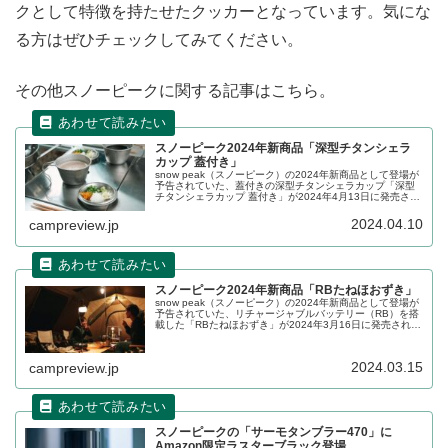
クとして特徴を持たせたクッカーとなっています。気にな
る方はぜひチェックしてみてください。
その他スノーピークに関する記事はこちら。
スノーピーク2024年新商品「深型チタンシェラ
カップ 蓋付き」
snow peak（スノーピーク）の2024年新商品として登場が
予告されていた、蓋付きの深型チタンシェラカップ「深型
チタンシェラカップ 蓋付き」が2024年4月13日に発売され
ました。付属の蓋は、灰やゴミの浸入を防げるほか、反転
させ小皿としても使うことができます。詳細をレビューし
2024.04.10
campreview.jp
ます。
スノーピーク2024年新商品「RBたねほおずき」
snow peak（スノーピーク）の2024年新商品として登場が
予告されていた、リチャージャブルバッテリー（RB）を搭
載した「RBたねほおずき」が2024年3月16日に発売されま
した。小型のLEDランタン「たねほおずき」が充電式にな
りより便利になりました。詳細をレビューします。
2024.03.15
campreview.jp
スノーピークの「サーモタンブラー470」に
Amazon限定ラスターブラック登場