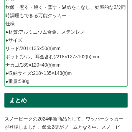
炊飯・煮る・焼く・蒸す・温めをこなし、効率的な2段同
時調理もできる万能クッカー
仕様
●材質:アルミニウム合金、ステンレス​
●サイズ:
リッド/201​×135×50(h)mm
​ポット(ツル、耳金含む)/218×127×102(h)mm​
ナカゴ/189×120×40(h)mm​
●収納サイズ:218×135×143(h)m
●重量:580g​
まとめ
スノーピークの2024年新商品として、ワッパークッカー
が登場しました。飯盒2型がブームとなる中、スノーピー