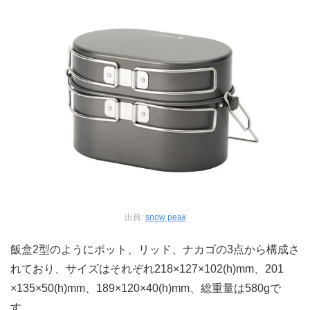
出典:
snow peak
飯盒2型のようにポット、リッド、ナカゴの3点から構成さ
れており、サイズはそれぞれ218×127×102(h)mm、201​
×135×50(h)mm、189×120×40(h)mm​、総重量は580gで
す。