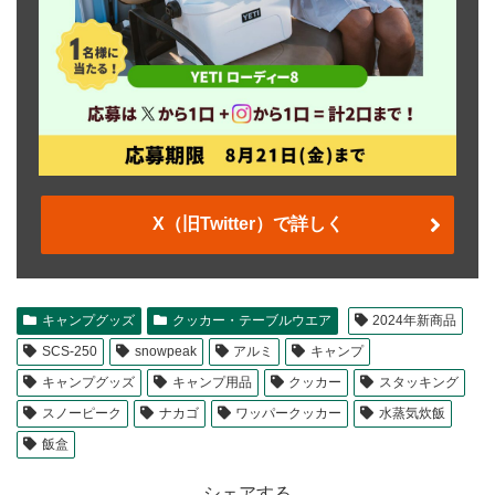
X（旧Twitter）で詳しく
キャンプグッズ
クッカー・テーブルウエア
2024年新商品
SCS-250
snowpeak
アルミ
キャンプ
キャンプグッズ
キャンプ用品
クッカー
スタッキング
スノーピーク
ナカゴ
ワッパークッカー
水蒸気炊飯
飯盒
シェアする