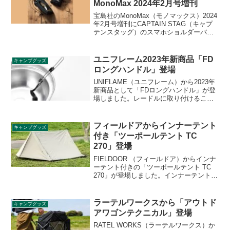
MonoMax 2024年2月号増刊
宝島社のMonoMax（モノマックス）2024
年2月号増刊にCAPTAIN STAG（キャプ
テンスタッグ）のスマホショルダーバッ
グが付録として付きます。マチを最大約
7cm変えることができ、薄く財布がわり
に使ったり、ペットボトルホルダーとし
ユニフレーム2023年新商品「FD
キャンプグッズ
ても使えます。詳細をレビューします。
ロングハンドル」登場
UNIFLAME（ユニフレーム）から2023年
新商品として「FDロングハンドル」が登
場しました。レードルに取り付けること
により、持ち手を延長して深鍋のフチに
引っ掛けられるようにしてくれる便利な
アイテムです。詳細をレビューします。
フィールドアからインナーテント
キャンプグッズ
付き「ツーポールテント TC
270」登場
FIELDOOR （フィールドア）からインナ
ーテント付きの「ツーポールテント TC
270」が登場しました。インナーテントの
サイズは170cm×200cmと2人でも使える
広さで、簡単に設営ができるTC素材のテ
ントです。詳細をレビューします。
ラーテルワークスから「アウトド
キャンプグッズ
アワゴンテクニカル」登場
RATEL WORKS（ラーテルワークス）か